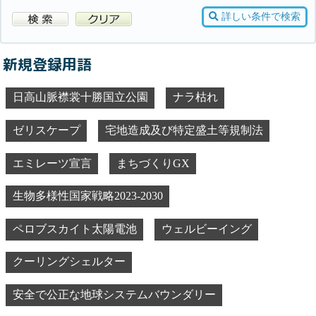
詳しい条件で検索
新規登録用語
日高山脈襟裳十勝国立公園
ナラ枯れ
ゼリスケープ
宅地造成及び特定盛土等規制法
エミレーツ宣言
まちづくりGX
生物多様性国家戦略2023-2030
ペロブスカイト太陽電池
ウェルビーイング
クーリングシェルター
安全で公正な地球システムバウンダリー