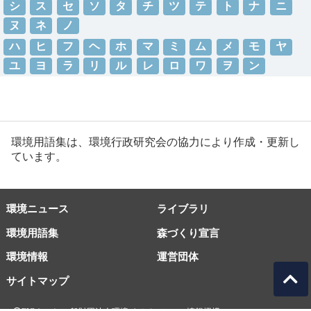
シ
ス
セ
ソ
タ
チ
ツ
テ
ト
ナ
ニ
ヌ
ネ
ノ
ハ
ヒ
フ
ヘ
ホ
マ
ミ
ム
メ
モ
ヤ
ユ
ヨ
ラ
リ
ル
レ
ロ
ワ
ヲ
ン
環境用語集は、環境行政研究会の協力により作成・更新し
ています。
環境ニュース
ライブラリ
環境用語集
森づくり宣言
環境情報
運営団体
サイトマップ