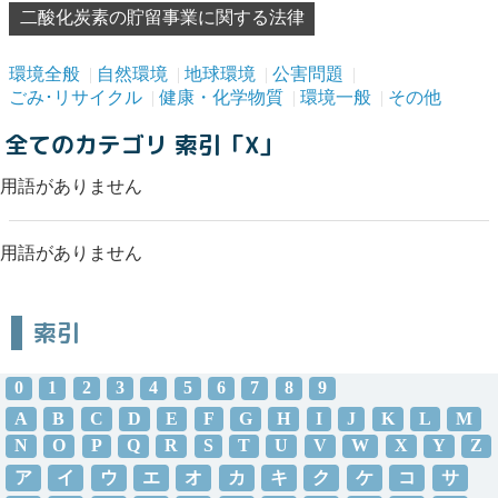
二酸化炭素の貯留事業に関する法律
環境全般
自然環境
地球環境
公害問題
ごみ･リサイクル
健康・化学物質
環境一般
その他
全てのカテゴリ 索引「X」
用語がありません
用語がありません
索引
0
1
2
3
4
5
6
7
8
9
A
B
C
D
E
F
G
H
I
J
K
L
M
N
O
P
Q
R
S
T
U
V
W
X
Y
Z
ア
イ
ウ
エ
オ
カ
キ
ク
ケ
コ
サ