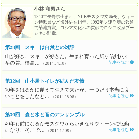
小林 和男さん
1940年長野県生まれ。NHKモスクワ支局長、ウィー
ン特派員など海外駐在14年。1992年ソ連崩壊の報道
で菊池寛賞。ロシア文化への貢献でロシア政府プー
シキン勲章。
第28回 スキーは自然との対話
山が好き、スキーが好きだ。生まれ育った所が信州八ヶ
岳の麓。標高…
記事を読む
（2014.04.10）
第32回 山小屋トイレが結んだ友情
70年をはるかに越えて生きて来たが、一つだけ本当に良
いことをしたなと…
記事を読む
（2014.08.08）
第36回 森と水と音のアンサンブル
40年も前になるがモスクワからいきなりウィーンに転勤
になり、そこで…
記事を読む
（2014.12.09）