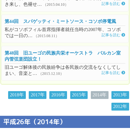
き来し、色褪せ…
記事を読む
（2015.04.10）
第44回 スパゲッティ・ミートソース・コソボ停電風
私がコソボフィル首席指揮者就任当時の2007年、コソボ
では一日の…
記事を読む
（2015.08.11）
第48回 旧ユーゴの民族共栄オーケストラ バルカン室
内管弦楽団設立！
旧ユーゴ解体後の民族紛争は各民族の交流をなくしてし
まい、音楽と…
記事を読む
（2015.12.10）
2018年
2017年
2016年
2015年
2014年
2013年
2012年
平成26年（2014年）