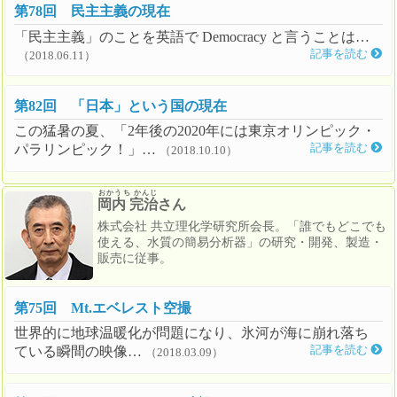
第78回 民主主義の現在
「民主主義」のことを英語で Democracy と言うことは…
記事を読む
（2018.06.11）
第82回 「日本」という国の現在
この猛暑の夏、「2年後の2020年には東京オリンピック・
パラリンピック！」…
記事を読む
（2018.10.10）
おかうち かんじ
岡内 完治
さん
株式会社 共立理化学研究所会長。「誰でもどこでも
使える、水質の簡易分析器」の研究・開発、製造・
販売に従事。
第75回 Mt.エベレスト空撮
世界的に地球温暖化が問題になり、氷河が海に崩れ落ち
ている瞬間の映像…
記事を読む
（2018.03.09）