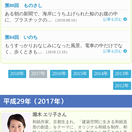
第80回 ものさし
ある朝の新聞で、海岸にうち上げられた鯨のお腹の中
に、プラスチックの…
記事を読む
（2018.08.10）
第84回 いのち
もうすっかりおなじみになった風景。電車の中だけでな
く、歩くときも…
記事を読む
（2018.12.10）
2018年
2017年
2016年
2015年
2014年
2013年
2012年
平成29年（2017年）
堀木 エリ子さん
和紙作家。京都生まれ。「建築空間に生きる和紙造
形の創造」をテーマに、オリジナル和紙を制作。和