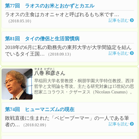
第77回 ラオスのお米とおかずとカエル
ラオスの主食はカオニャオと呼ばれるもち米です…
記事を読む
（2018.05.10）
第81回 タイの僧侶と生活習慣病
2018年の6月に私の勤務先の東邦大学が大学間協定を結ん
でいるタイ王国…
記事を読む
（2018.09.13）
やまき かずひこ
八巻 和彦
さん
早稲田大学名誉教授・桐朋学園大学特任教授。西洋
哲学と文明論を専攻。主たる研究対象は15世紀の思
想家ニコラウス・クザーヌス（Nicolaus Cusanus）。
第74回 ヒューマニズムの現在
敗戦直後に生まれた「ベビーブーマー」の一人である筆
者の…
記事を読む
（2018.02.09）