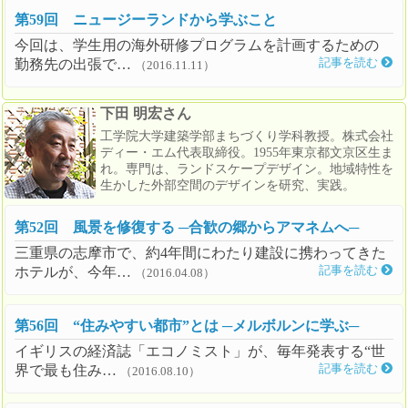
第59回 ニュージーランドから学ぶこと
今回は、学生用の海外研修プログラムを計画するための
勤務先の出張で…
記事を読む
（2016.11.11）
下田 明宏さん
工学院大学建築学部まちづくり学科教授。株式会社
ディー・エム代表取締役。1955年東京都文京区生ま
れ。専門は、ランドスケープデザイン。地域特性を
生かした外部空間のデザインを研究、実践。
第52回 風景を修復する ─合歓の郷からアマネムへ─
三重県の志摩市で、約4年間にわたり建設に携わってきた
ホテルが、今年…
記事を読む
（2016.04.08）
第56回 “住みやすい都市”とは ─メルボルンに学ぶ─
イギリスの経済誌「エコノミスト」が、毎年発表する“世
界で最も住み…
記事を読む
（2016.08.10）