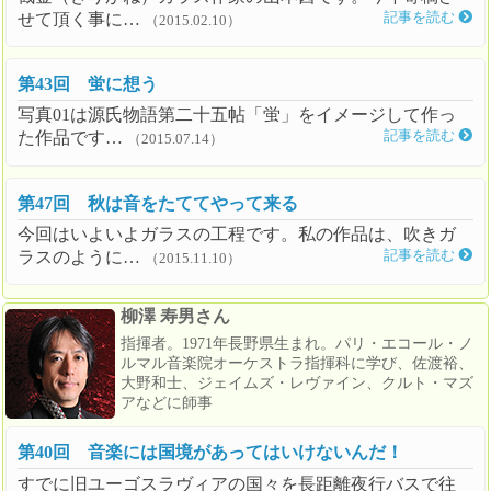
せて頂く事に…
記事を読む
（2015.02.10）
第43回 蛍に想う
写真01は源氏物語第二十五帖「蛍」をイメージして作っ
た作品です…
記事を読む
（2015.07.14）
第47回 秋は音をたててやって来る
今回はいよいよガラスの工程です。私の作品は、吹きガ
ラスのように…
記事を読む
（2015.11.10）
柳澤 寿男さん
指揮者。1971年長野県生まれ。パリ・エコール・ノ
ルマル音楽院オーケストラ指揮科に学び、佐渡裕、
大野和士、ジェイムズ・レヴァイン、クルト・マズ
アなどに師事
第40回 音楽には国境があってはいけないんだ！
すでに旧ユーゴスラヴィアの国々を長距離夜行バスで往