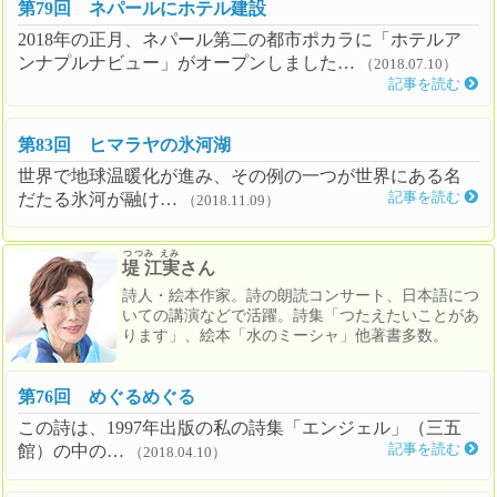
第79回 ネパールにホテル建設
2018年の正月、ネパール第二の都市ポカラに「ホテルア
ンナプルナビュー」がオープンしました…
（2018.07.10）
記事を読む
第83回 ヒマラヤの氷河湖
世界で地球温暖化が進み、その例の一つが世界にある名
だたる氷河が融け…
記事を読む
（2018.11.09）
つつみ えみ
堤 江実
さん
詩人・絵本作家。詩の朗読コンサート、日本語につ
いての講演などで活躍。詩集「つたえたいことがあ
ります」、絵本「水のミーシャ」他著書多数。
第76回 めぐるめぐる
この詩は、1997年出版の私の詩集「エンジェル」（三五
館）の中の…
記事を読む
（2018.04.10）