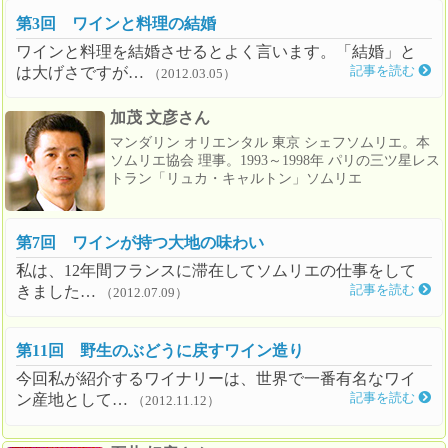
第3回 ワインと料理の結婚
ワインと料理を結婚させるとよく言います。「結婚」と
は大げさですが…
記事を読む
（2012.03.05）
加茂 文彦さん
マンダリン オリエンタル 東京 シェフソムリエ。本
ソムリエ協会 理事。1993～1998年 パリの三ツ星レス
トラン「リュカ・キャルトン」ソムリエ
第7回 ワインが持つ大地の味わい
私は、12年間フランスに滞在してソムリエの仕事をして
きました…
記事を読む
（2012.07.09）
第11回 野生のぶどうに戻すワイン造り
今回私が紹介するワイナリーは、世界で一番有名なワイ
ン産地として…
記事を読む
（2012.11.12）