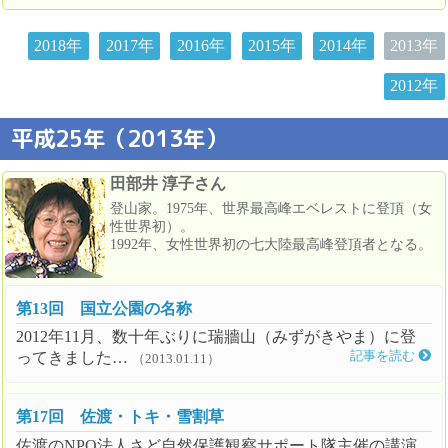
2018年
2017年
2016年
2015年
2014年
2013年
2012年
平成25年（2013年）
田部井 淳子さん
登山家。1975年、世界最高峰エベレストに登頂（女
性世界初）。
1992年、女性世界初の七大陸最高峰登頂者となる。
第13回 国立公園の名称
2012年11月、数十年ぶりに瑞牆山（みずがきやま）に登
ってきました…
記事を読む
（2013.01.11）
第17回 佐渡・トキ・雪割草
佐渡のNPO法人さど自然保護観察サポート隊主催の講演