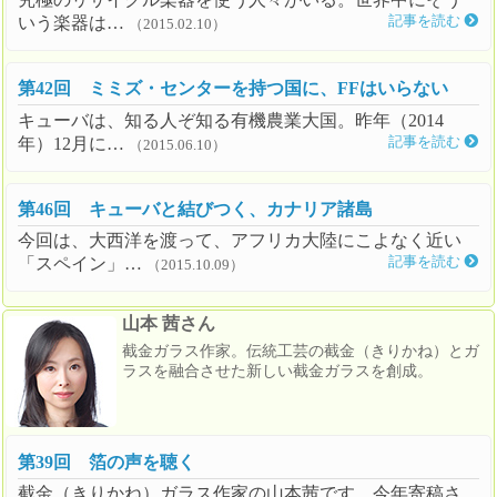
いう楽器は…
記事を読む
（2015.02.10）
第42回 ミミズ・センターを持つ国に、FFはいらない
キューバは、知る人ぞ知る有機農業大国。昨年（2014
年）12月に…
記事を読む
（2015.06.10）
第46回 キューバと結びつく、カナリア諸島
今回は、大西洋を渡って、アフリカ大陸にこよなく近い
「スペイン」…
記事を読む
（2015.10.09）
山本 茜さん
截金ガラス作家。伝統工芸の截金（きりかね）とガ
ラスを融合させた新しい截金ガラスを創成。
第39回 箔の声を聴く
截金（きりかね）ガラス作家の山本茜です。今年寄稿さ