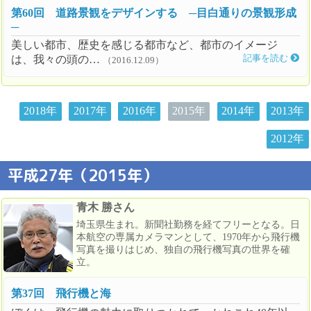
第60回 道路景観をデザインする ─目白通りの景観形成
─
美しい都市、歴史を感じる都市など、都市のイメージ
は、我々の頭の…
記事を読む
（2016.12.09）
2018年
2017年
2016年
2015年
2014年
2013年
2012年
平成27年（2015年）
青木 勝さん
埼玉県生まれ。新聞社勤務を経てフリーとなる。日
本航空の専属カメラマンとして、1970年から飛行機
写真を撮りはじめ、独自の飛行機写真の世界を確
立。
第37回 飛行機と海