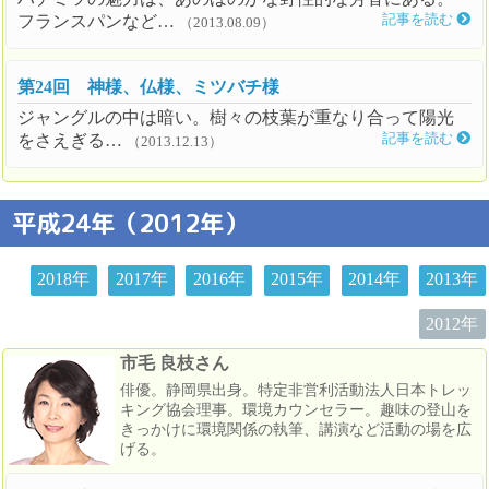
フランスパンなど…
記事を読む
（2013.08.09）
第24回 神様、仏様、ミツバチ様
ジャングルの中は暗い。樹々の枝葉が重なり合って陽光
をさえぎる…
記事を読む
（2013.12.13）
平成24年（2012年）
2018年
2017年
2016年
2015年
2014年
2013年
2012年
市毛 良枝さん
俳優。静岡県出身。特定非営利活動法人日本トレッ
キング協会理事。環境カウンセラー。趣味の登山を
きっかけに環境関係の執筆、講演など活動の場を広
げる。