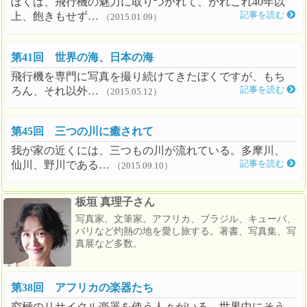
ぼくは、飛行機の魅力に取りつかれて、かれこれ40年以
上、飽きもせず…
記事を読む
（2015.01.09）
第41回 世界の海、日本の海
飛行機を専門に写真を撮り続けてきたぼくですが、もち
ろん、それ以外…
記事を読む
（2015.05.12）
第45回 三つの川に癒されて
我が家の近くには、三つもの川が流れている。多摩川、
仙川、野川である…
記事を読む
（2015.09.10）
板垣 真理子さん
写真家、文筆家。アフリカ、ブラジル、キューバ、
バリなど灼熱の地を愛し旅する。著書、写真集、写
真展など多数。
第38回 アフリカの楽器たち
究極のリサイクル楽器を使う人々がいる。世界中にそう