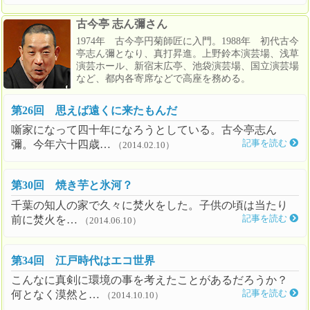
古今亭 志ん彌さん
1974年 古今亭円菊師匠に入門。1988年 初代古今
亭志ん彌となり、真打昇進。上野鈴本演芸場、浅草
演芸ホール、新宿末広亭、池袋演芸場、国立演芸場
など、都内各寄席などで高座を務める。
第26回 思えば遠くに来たもんだ
噺家になって四十年になろうとしている。古今亭志ん
彌。今年六十四歳…
記事を読む
（2014.02.10）
第30回 焼き芋と氷河？
千葉の知人の家で久々に焚火をした。子供の頃は当たり
前に焚火を…
記事を読む
（2014.06.10）
第34回 江戸時代はエコ世界
こんなに真剣に環境の事を考えたことがあるだろうか？
何となく漠然と…
記事を読む
（2014.10.10）