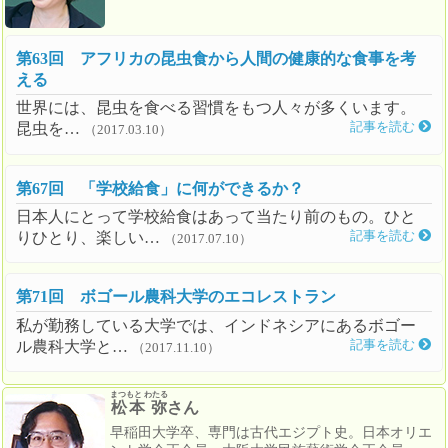
第63回 アフリカの昆虫食から人間の健康的な食事を考
える
世界には、昆虫を食べる習慣をもつ人々が多くいます。
昆虫を…
記事を読む
（2017.03.10）
第67回 「学校給食」に何ができるか？
日本人にとって学校給食はあって当たり前のもの。ひと
りひとり、楽しい…
記事を読む
（2017.07.10）
第71回 ボゴール農科大学のエコレストラン
私が勤務している大学では、インドネシアにあるボゴー
ル農科大学と…
記事を読む
（2017.11.10）
まつもと わたる
松本 弥
さん
早稲田大学卒、専門は古代エジプト史。日本オリエ