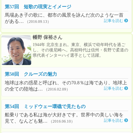
第57回 短歌の現実とイメージ
馬場あき子の歌に、都市の風景を詠んだ次のような一首
がある…
記事を読む
（2016.09.13）
幡野 保裕さん
1944年 北京生まれ。東京、横浜で幼年時代を過ご
し、その後尼崎へ。高校時代は信州・長野で柔道の
県代表インターハイ選手として活躍。
第50回 クルーズの魅力
地球は水の惑星と呼ばれ、その70.8％は海であり、地球上
の全ての陸地は…
記事を読む
（2016.02.09）
第54回 ミッドウェー環礁で見たもの
船乗りである私は海が大好きです。世界中の美しい海を
見て、なんども魅…
記事を読む
（2016.06.10）