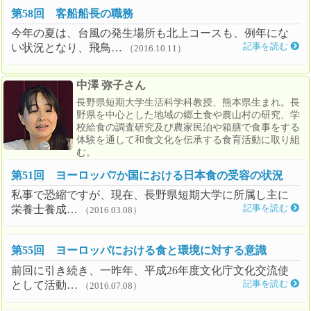
第58回 客船船長の職務
今年の夏は、台風の発生場所も北上コースも、例年にな
い状況となり、飛鳥…
記事を読む
（2016.10.11）
中澤 弥子さん
長野県短期大学生活科学科教授、熊本県生まれ。長
野県を中心とした地域の郷土食や農山村の研究、学
校給食の調査研究及び農家民泊や箱膳で食事をする
体験を通して和食文化を伝承する食育活動に取り組
む。
第51回 ヨーロッパ7か国における日本食の受容の状況
私事で恐縮ですが、現在、長野県短期大学に所属し主に
栄養士養成…
記事を読む
（2016.03.08）
第55回 ヨーロッパにおける食と環境に対する意識
前回に引き続き、一昨年、平成26年度文化庁文化交流使
として活動…
記事を読む
（2016.07.08）