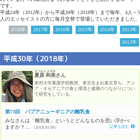
です。
平成24年（2012年）から平成30年（2018年）まで毎年、4人～5
人のエッセイストの方に毎月交替で登場していただきました。
2018年
2017年
2016年
2015年
2014年
2013年
2012年
平成30年（2018年）
なつはら かずみ
夏原 和美
さん
東邦大学看護学部教授。東京生まれ東京育ち。アジ
ア・オセアニアの食と環境と健康のつながりについ
て研究をしている。
第73回 パプアニューギニアの離乳食
みなさんは「離乳食」というとどんなものを思い浮かべ
ますか？…
記事を読む
（2018.01.09）