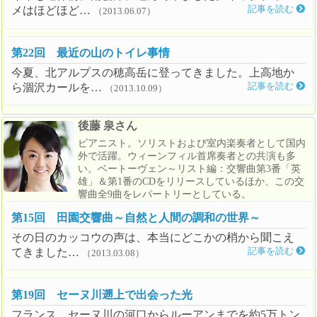
メはほどほど…
記事を読む
（2013.06.07）
第22回 最近の山のトイレ事情
今夏、北アルプスの穂高岳に登ってきました。上高地か
ら涸沢カールを…
記事を読む
（2013.10.09）
後藤 泉さん
ピアニスト。ソリストおよび室内楽奏者として国内
外で活躍。ウィーンフィル首席奏者との共演も多
い。ベートーヴェン～リスト編：交響曲第3番「英
雄」＆第1番のCDをリリースしているほか、この交
響曲全9曲をレパートリーとしている。
第15回 田園交響曲～自然と人間の調和の世界～
その日のカッコウの声は、本当にどこかの梢から聞こえ
てきました…
記事を読む
（2013.03.08）
第19回 セーヌ川遡上で出会った光
フランス、セーヌ川の河口からルーアンまでを約5万トン