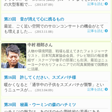
の大型客船で…
記事を読む
（2013.07.09）
第23回 音が消えて心に残るもの
最近、ごく近い空間でのサロンコンサートの機会がとて
も増えました…
記事を読む
（2013.11.08）
中村 梧郎さん
人物や環境問題、戦場も捉えてきたフォトジャーナ
リスト。日本写真家協会会員。テレビ朝日の報道番
組ザ・スクープや徹子の部屋にも出演。最近はニュ
ーヨークやカリフォルニアでの写真展開催で国際的
に活躍。
第16回 許してください、スズメバチ様
暖かくなると「通学中の子供をスズメバチが襲撃」とい
うニュースが…
記事を読む
（2013.04.09）
第20回 秘薬・ウーミンの森のハチミツ
ハチミツの魅力は、あのほのかな野性的な芳香にある。