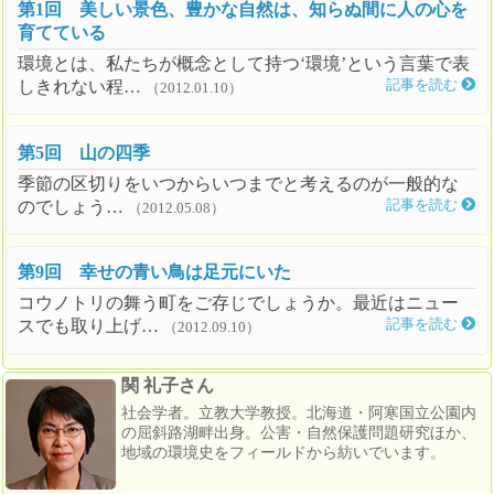
第1回 美しい景色、豊かな自然は、知らぬ間に人の心を
育てている
環境とは、私たちが概念として持つ‘環境’という言葉で表
しきれない程…
記事を読む
（2012.01.10）
第5回 山の四季
季節の区切りをいつからいつまでと考えるのが一般的な
のでしょう…
記事を読む
（2012.05.08）
第9回 幸せの青い鳥は足元にいた
コウノトリの舞う町をご存じでしょうか。最近はニュー
スでも取り上げ…
記事を読む
（2012.09.10）
関 礼子さん
社会学者。立教大学教授。北海道・阿寒国立公園内
の屈斜路湖畔出身。公害・自然保護問題研究ほか、
地域の環境史をフィールドから紡いでいます。