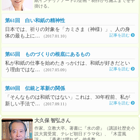
紙インテリアアートの企画・制作から施工までを手
掛ける。
第61回 白い和紙の精神性
日本では、祈りの対象を「カミさま（神様）」、人の身
体の最も上に…
記事を読む
（2017.01.10）
第65回 ものづくりの根底にあるもの
私が和紙の仕事を始めたきっかけは、和紙が好きだとい
う理由ではな…
記事を読む
（2017.05.09）
第69回 伝統と革新の関係
「そんなものは和紙ではない」これは、30年程前、私が
新しい手法で…
記事を読む
（2017.09.11）
大久保 智弘さん
作家。立教大卒。著書に『水の砦』（講談社歴史小
説大賞受賞、テレビ朝日ドラマ化）、『木霊風
説』、『勇者は懼れず』他多数。