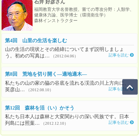
石井 好彦さん
福岡教育大学名誉教授。嘗ての専攻分野：人類学、
健康体力論、医学博士（環境衛生学）
森林インストラクター
第4回 山里の生活を楽しむ
山の生活の現状とその経緯についてまず説明しましょ
う。初めの写真は…
記事を読む
（2012.04.06）
第8回 荒地を切り開く―適地適木―
私たちの山の家の脇の谷底を流れる渓流の川上方向に、
英彦山…
記事を読む
（2012.08.10）
第12回 森林を活（い）かそう
私たち日本人は森林と大変関わりの深い民族です。日本
列島には照葉…
記事を読む
（2012.12.10）