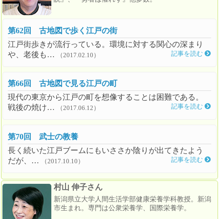
第62回 古地図で歩く江戸の街
江戸街歩きが流行っている。環境に対する関心の深まり
や、老後も…
記事を読む
（2017.02.10）
第66回 古地図で見る江戸の町
現代の東京から江戸の町を想像することは困難である。
戦後の焼け…
記事を読む
（2017.06.12）
第70回 武士の教養
長く続いた江戸ブームにもいささか陰りが出てきたよう
だが、…
記事を読む
（2017.10.10）
村山 伸子さん
新潟県立大学人間生活学部健康栄養学科教授。新潟
市生まれ。専門は公衆栄養学、国際栄養学。