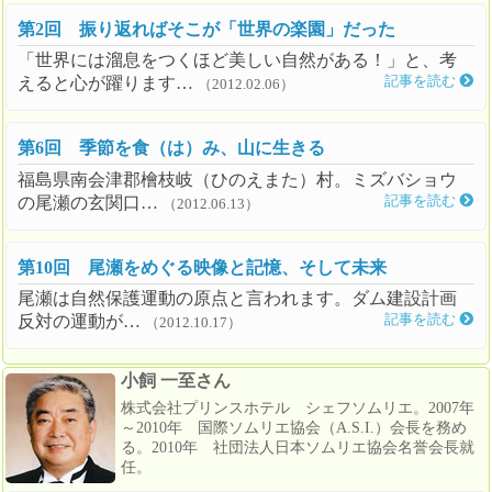
第2回 振り返ればそこが「世界の楽園」だった
「世界には溜息をつくほど美しい自然がある！」と、考
えると心が躍ります…
記事を読む
（2012.02.06）
第6回 季節を食（は）み、山に生きる
福島県南会津郡檜枝岐（ひのえまた）村。ミズバショウ
の尾瀬の玄関口…
記事を読む
（2012.06.13）
第10回 尾瀬をめぐる映像と記憶、そして未来
尾瀬は自然保護運動の原点と言われます。ダム建設計画
反対の運動が…
記事を読む
（2012.10.17）
小飼 一至さん
株式会社プリンスホテル シェフソムリエ。2007年
～2010年 国際ソムリエ協会（A.S.I.）会長を務め
る。2010年 社団法人日本ソムリエ協会名誉会長就
任。