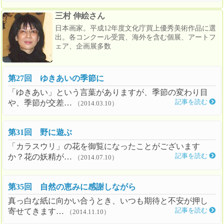
三村 伸絵さん
日本画家。平成12年度文化庁買上優秀美術作品に選
出。各コンクール受賞、海外を含む個展、アートフ
ェア、企画展多数
第27回 ゆきあいの季節に
「ゆきあい」という言葉がありますが、季節の変わり目
や、季節が交差…
記事を読む
（2014.03.10）
第31回 野に遊ぶ
「カラスウリ」の花を御覧になったことがございます
か？花の妖精が…
記事を読む
（2014.07.10）
第35回 自然の恵みに感謝しながら
真っ白な紙に向かい合うとき、いつも期待と不安が押し
寄せてきます…
記事を読む
（2014.11.10）