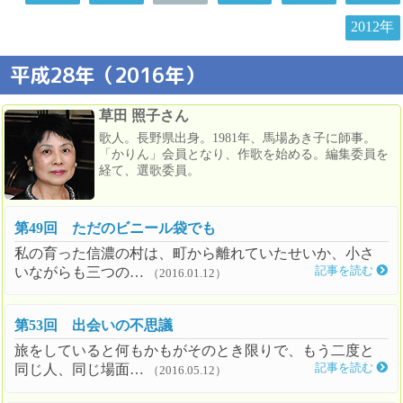
2012年
平成28年（2016年）
草田 照子さん
歌人。長野県出身。1981年、馬場あき子に師事。
「かりん」会員となり、作歌を始める。編集委員を
経て、選歌委員。
第49回 ただのビニール袋でも
私の育った信濃の村は、町から離れていたせいか、小さ
いながらも三つの…
記事を読む
（2016.01.12）
第53回 出会いの不思議
旅をしていると何もかもがそのとき限りで、もう二度と
同じ人、同じ場面…
記事を読む
（2016.05.12）