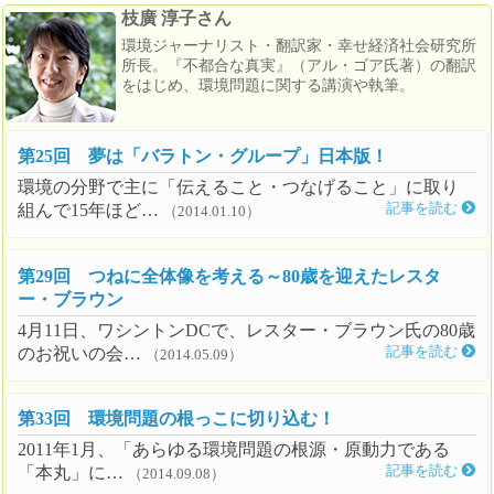
枝廣 淳子さん
環境ジャーナリスト・翻訳家・幸せ経済社会研究所
所長。『不都合な真実』（アル・ゴア氏著）の翻訳
をはじめ、環境問題に関する講演や執筆。
第25回 夢は「バラトン・グループ」日本版！
環境の分野で主に「伝えること・つなげること」に取り
組んで15年ほど…
記事を読む
（2014.01.10）
第29回 つねに全体像を考える～80歳を迎えたレスタ
ー・ブラウン
4月11日、ワシントンDCで、レスター・ブラウン氏の80歳
のお祝いの会…
記事を読む
（2014.05.09）
第33回 環境問題の根っこに切り込む！
2011年1月、「あらゆる環境問題の根源・原動力である
「本丸」に…
記事を読む
（2014.09.08）