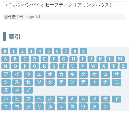
（ニホンバンバイオセーフティクリアリングハウス）
総件数11件 page 1/1 |
索引
0
1
2
3
4
5
6
7
8
9
A
B
C
D
E
F
G
H
I
J
K
L
M
N
O
P
Q
R
S
T
U
V
W
X
Y
Z
ア
イ
ウ
エ
オ
カ
キ
ク
ケ
コ
サ
シ
ス
セ
ソ
タ
チ
ツ
テ
ト
ナ
ニ
ヌ
ネ
ノ
ハ
ヒ
フ
ヘ
ホ
マ
ミ
ム
メ
モ
ヤ
ユ
ヨ
ラ
リ
ル
レ
ロ
ワ
ヲ
ン