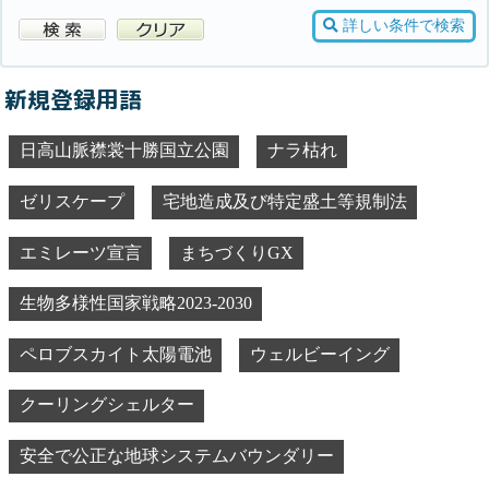
詳しい条件で検索
新規登録用語
日高山脈襟裳十勝国立公園
ナラ枯れ
ゼリスケープ
宅地造成及び特定盛土等規制法
エミレーツ宣言
まちづくりGX
生物多様性国家戦略2023-2030
ペロブスカイト太陽電池
ウェルビーイング
クーリングシェルター
安全で公正な地球システムバウンダリー