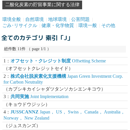
二酸化炭素の貯留事業に関する法律
環境全般
自然環境
地球環境
公害問題
ごみ･リサイクル
健康・化学物質
環境一般
その他
全てのカテゴリ 索引「J」
総件数 11件 （ page 1/1 ）
1：
オフセット・クレジット制度
Offsetting Scheme
（オフセットクレジットセイド）
2：
株式会社脱炭素化支援機構
Japan Green Investment Corp.
for Carbon Neutrality
（カブシキカイシャダツタンソカシエンキコウ）
3：
共同実施
Joint Implementation
（キョウドウジッシ）
4：
JUSSCANNZ
Japan， US， Swiss， Canada， Australia，
Norway， New Zealand
（ジュスカンズ）