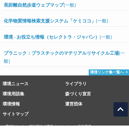
長距離自然歩道ウェブマップ
[一般]
化学物質情報検索支援システム「ケミココ」
[一般]
環境 - お役立ち情報（セレクトラ・ジャパン）
[一般]
プラニック：プラスチックのマテリアルリサイクル工場
[一
般]
環境リンク集一覧へ
環境ニュース
ライブラリ
環境用語集
森づくり宣言
環境情報
運営団体
サイトマップ
EICネット 一般財団法人環境イノベーション情報機構