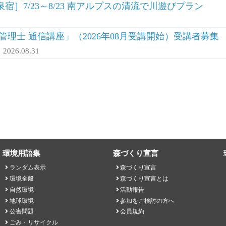
］7/23～8/23 南アルプスの清流で川遊びプラン
理士 通信講座」（2026年08月受講開始）受講者募集
2026.08.31
環境用語集
森づくり宣言
ランダム表示
森づくり宣言
環境全般
森づくり宣言とは
自然環境
活動報告
地球環境
参加をご検討の方へ
公害問題
会員規約
ごみ・リサイクル