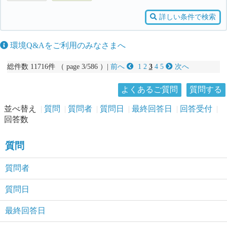
詳しい条件で検索
環境Q&Aをご利用のみなさまへ
総件数 11716件 （ page 3/586 ）|
前へ
1
2
3
4
5
次へ
よくあるご質問
質問する
並べ替え
質問
質問者
質問日
最終回答日
回答受付
回答数
質問
質問者
質問日
最終回答日