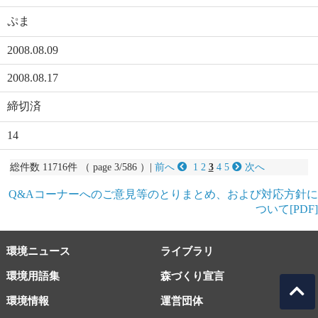
ぷま
2008.08.09
2008.08.17
締切済
14
総件数 11716件 （ page 3/586 ）|
前へ
1
2
3
4
5
次へ
Q&Aコーナーへのご意見等のとりまとめ、および対応方針に
ついて[PDF]
環境ニュース
ライブラリ
環境用語集
森づくり宣言
環境情報
運営団体