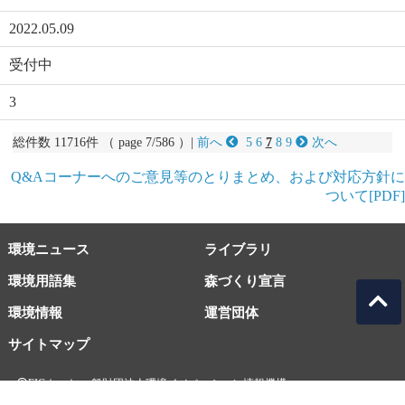
2022.05.09
受付中
3
総件数 11716件 （ page 7/586 ）|
前へ
5
6
7
8
9
次へ
Q&Aコーナーへのご意見等のとりまとめ、および対応方針に
ついて[PDF]
環境ニュース
ライブラリ
環境用語集
森づくり宣言
環境情報
運営団体
サイトマップ
EICネット 一般財団法人環境イノベーション情報機構