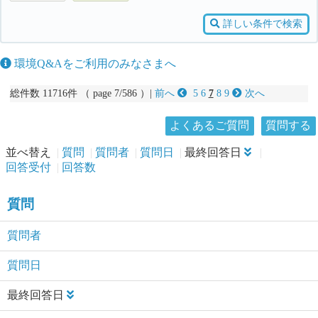
詳しい条件で検索
環境Q&Aをご利用のみなさまへ
総件数 11716件 （ page 7/586 ）|
前へ
5
6
7
8
9
次へ
よくあるご質問
質問する
並べ替え
質問
質問者
質問日
最終回答日
回答受付
回答数
質問
質問者
質問日
最終回答日