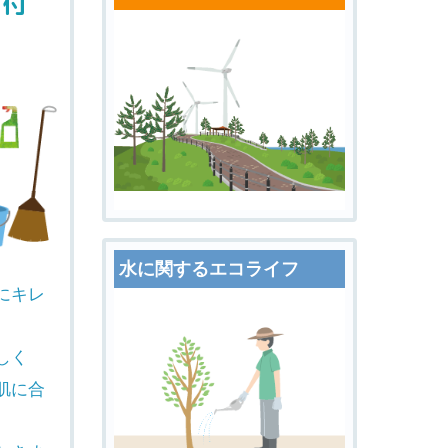
く付
水に関するエコライフ
にキレ
しく
肌に合