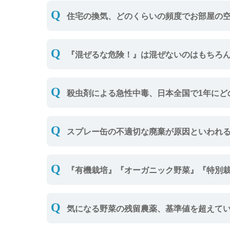
住宅の換気、どのくらいの頻度でお部屋の
換気回数0.5回/h以上、つまり1時間
『混ぜるな危険！』は混ぜないのはもちろ
す！
手袋やマスクをすること、換気扇を回す
【解説】いつも囲まれているものだから
殺虫剤による急性中毒、日本全国で1年に
【解説】正しい洗剤利用で安全にキレイ
（財）日本中毒情報センターによると20
スプレー缶の不適切な廃棄が原因といわれ
1,775件に上ります
ごみ収集車で火災が発生した事例は、東京
【解説】虫に厳しく、人にやさしく。殺
『有機栽培』『オーガニック野菜』『特別
予想されています
これらの表示は、有機JASマークや、農
【解説】殺虫剤やペンキのスプレー缶、
気になる野菜の残留農薬、基準値を超えて
【解説】『有機栽培』『オーガニック野