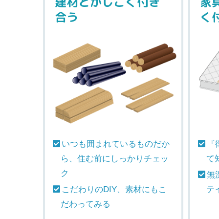
建材とかしこく付き
家
合う
く
いつも囲まれているものだか
『
ら、住む前にしっかりチェッ
て
ク
無
こだわりのDIY、素材にもこ
テ
だわってみる