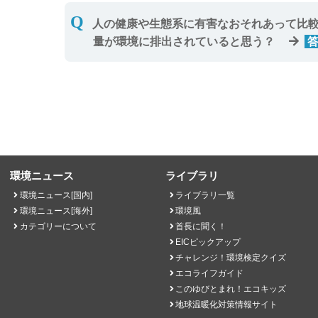
平成16年度の厚生労働省調査では、残留基
人の健康や生態系に有害なおそれあって比較
【解説】ケミカル‐ケアな正しい食べ方、
量が環境に排出されていると思う？
工場(事業所)から45万ｔ、家庭から6万
ック5本分を大気や水に放出しています
【解説】毎年63万tの化学物質が環境中に
環境ニュース
ライブラリ
環境ニュース[国内]
ライブラリ一覧
環境ニュース[海外]
環境風
カテゴリーについて
首長に聞く！
EICピックアップ
チャレンジ！環境検定クイズ
エコライフガイド
このゆびとまれ！エコキッズ
地球温暖化対策情報サイト