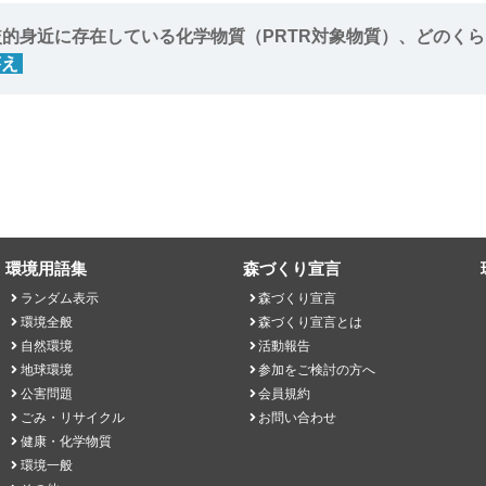
準値を超えたものは0.01％でした。
的身近に存在している化学物質（PRTR対象物質）、どのくら
調理の仕方
答え
ｔ、自動車等移動体から12万ｔ。合計で63万ｔ、人口1人あ
排出
環境用語集
森づくり宣言
ランダム表示
森づくり宣言
環境全般
森づくり宣言とは
自然環境
活動報告
地球環境
参加をご検討の方へ
公害問題
会員規約
ごみ・リサイクル
お問い合わせ
健康・化学物質
環境一般