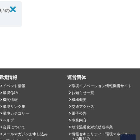
いの
たり牛乳パ
環境情報
運営団体
イベント情報
環境イノベーション情報機構サイト
環境Q&A
お知らせ一覧
機関情報
機構概要
環境リンク集
交通アクセス
環境カテゴリー
電子公告
ヘルプ
事業内容
会員について
地球温暖化対策助成事業
メールマガジンお申し込み
情報セキュリティ・環境マネジメン
トの取組み