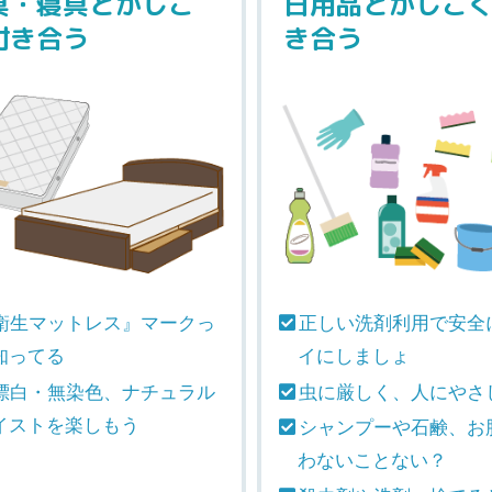
具・寝具とかしこ
日用品とかしこ
付き合う
き合う
衛生マットレス』マークっ
正しい洗剤利用で安全
知ってる
イにしましょ
漂白・無染色、ナチュラル
虫に厳しく、人にやさ
イストを楽しもう
シャンプーや石鹸、お
わないことない？