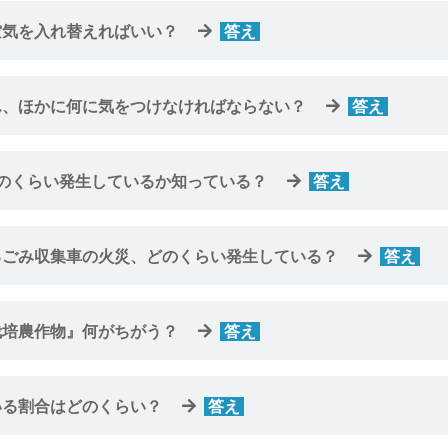
空気を入れ替えればいい？
答え
当り部屋の空気の半分が入れ替わる機械換気設備が必要といわれ
ん、ほかに何に気をつけなければならない？
答え
こと。それから、保管場所にも気をつけて！
、住む前にしっかりチェック
どのくらい発生しているか知っている？
答え
にしましょ
03年に受信した家庭用殺虫剤による急性中毒に関する問い
るごみ収集車の火災、どのくらい発生している？
答え
都だけでも1年間で100件以上あり、その多くはスプレー
虫剤を安全に使うには。
栽培農作物』何がちがう？
答え
林水産省のガイドラインで定義されています。
捨てる時までしっかりケアしてあげて
いる割合はどのくらい？
答え
菜』『特別栽培農作物』ちがいわかる？