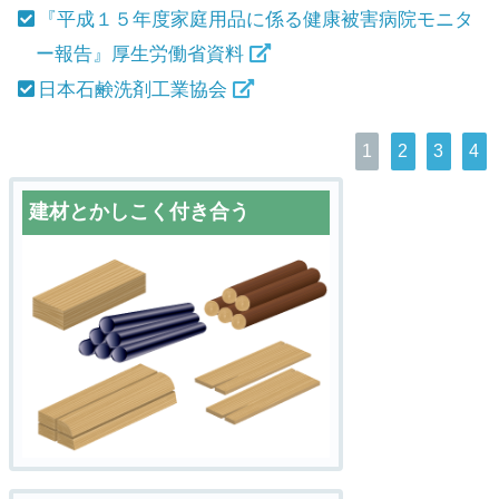
『平成１５年度家庭用品に係る健康被害病院モニタ
ー報告』厚生労働省資料
日本石鹸洗剤工業協会
1
2
3
4
建材とかしこく付き合う