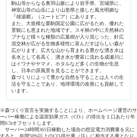
駒山等からなる奥羽山脈により岩手県、宮城県に、
神室山等の山岳により山形県と接した風光明媚な
『雄湯郷』（ユートピア）にあります。
また、大規模な栗駒国定公園に広がるため、優れた
景観にも恵まれた地域です。スギ林の中に天然林の
ブナなど様々な種類の広葉樹が入り混じった、針広
混交林が広がる生物多様性に富んだすばらしい森が
広がります。広大な山から育まれる豊かな湧き水は
名水として名高く、湧き水が豊富に流れる成瀬川に
はイワナやヤマメ、ホタルなど多くの生物が生息
し、日本の原風景を見ることができます。
森づくりによって豊かな自然を守ることは人々の生
活を守ることであり、地球環境の改善にも貢献して
います。
※森づくり宣言を実施することにより、ホームページ運営のサ
ーバー稼働による温室効果ガス（CO
）の排出を１口あたり年
2
間0.5tオフセットします。
サーバー24時間365日稼動した場合の想定電力消費量を元に
すると、年間50%以上のCO
排出量
（注）
に相当する量となり
2