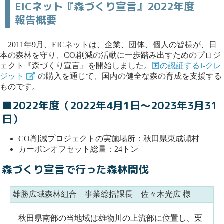
EICネット『森づくり宣言』2022年度
報告概要
2011年9月、EICネットは、企業、団体、個人の皆様が、日
本の森林を守り、CO
削減の活動に一歩踏み出すためのプロジ
2
ェクト『森づくり宣言』を開始しました。
国の認証するJ-クレ
ジット
の購入を通じて、国内の健全な森の育成を支援する
ものです。
■2022年度（2022年4月1日～2023年3月31
日）
CO
削減プロジェクトの実施場所：秋田県東成瀬村
2
カーボンオフセット総量：24トン
森づくり宣言で行った森林間伐
雄勝広域森林組合 事業総括課長 佐々木光広 様
秋田県南部の当地域は雄物川の上流部に位置し、栗