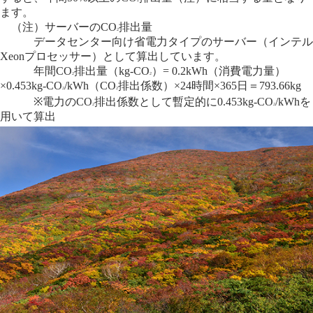
ます。
（注）サーバーのCO
排出量
2
データセンター向け省電力タイプのサーバー（インテル
Xeonプロセッサー）として算出しています。
年間CO
排出量（kg-CO
）= 0.2kWh（消費電力量）
2
2
×0.453kg-CO
/kWh（CO
排出係数）×24時間×365日＝793.66kg
2
2
※電力のCO
排出係数として暫定的に0.453kg-CO
/kWhを
2
2
用いて算出