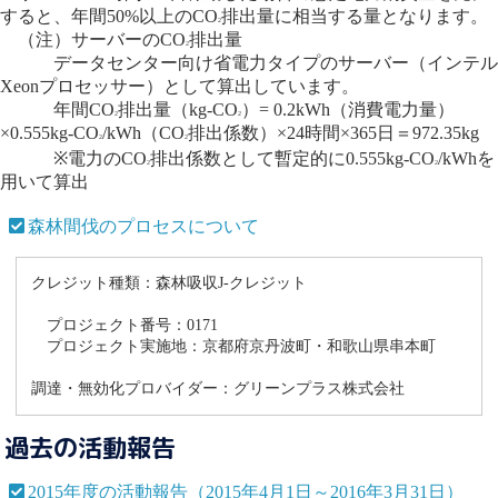
すると、年間50%以上のCO
排出量に相当する量となります。
2
（注）サーバーのCO
排出量
2
データセンター向け省電力タイプのサーバー（インテル
Xeonプロセッサー）として算出しています。
年間CO
排出量（kg-CO
）= 0.2kWh（消費電力量）
2
2
×0.555kg-CO
/kWh（CO
排出係数）×24時間×365日＝972.35kg
2
2
※電力のCO
排出係数として暫定的に0.555kg-CO
/kWhを
2
2
用いて算出
森林間伐のプロセスについて
クレジット種類：森林吸収J-クレジット
プロジェクト番号：0171
プロジェクト実施地：京都府京丹波町・和歌山県串本町
調達・無効化プロバイダー：グリーンプラス株式会社
過去の活動報告
2015年度の活動報告（2015年4月1日～2016年3月31日）