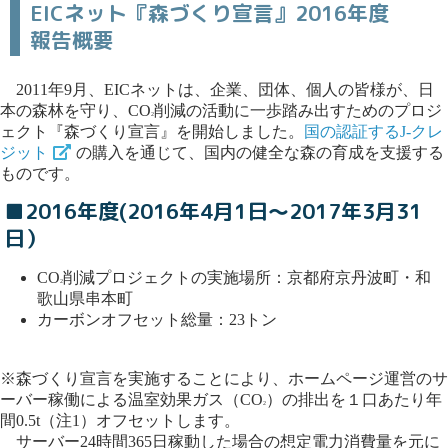
EICネット『森づくり宣言』2016年度
報告概要
2011年9月、EICネットは、企業、団体、個人の皆様が、日
本の森林を守り、CO
削減の活動に一歩踏み出すためのプロジ
2
ェクト『森づくり宣言』を開始しました。
国の認証するJ-クレ
ジット
の購入を通じて、国内の健全な森の育成を支援する
ものです。
■2016年度(2016年4月1日～2017年3月31
日）
CO
削減プロジェクトの実施場所：京都府京丹波町・和
2
歌山県串本町
カーボンオフセット総量：23トン
※森づくり宣言を実施することにより、ホームページ運営のサ
ーバー稼働による温室効果ガス（CO
）の排出を１口あたり年
2
間0.5t
（注1）
オフセットします。
サーバー24時間365日稼動した場合の想定電力消費量を元に