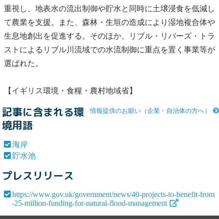
重視し、地表水の流出制御や貯水と同時に土壌浸食を低減し
て農業を支援。また、森林・生垣の造成により湿地複合体や
生息地創出を促進する。そのほか、リブル・リバーズ・トラ
ストによるリブル川流域での水流制御に重点を置く事業等が
選ばれた。
【イギリス環境・食糧・農村地域省】
記事に含まれる環
情報提供のお願い（企業・自治体の方へ）
境用語
海岸
貯水池
プレスリリース
https://www.gov.uk/government/news/40-projects-to-benefit-from
-25-million-funding-for-natural-flood-management