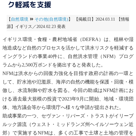
ク軽減を支援
【
自然環境
その他(自然環境)
】 【掲載日】2024.03.11 【情報
源】イギリス／2024.02.23 発表
イギリス環境・食糧・農村地域省（DEFRA）は、植林や湿
地造成など自然のプロセスを活かして洪水リスクを軽減する
イングランドの事業40件に、自然洪水管理（NFM）プログ
ラムから2,500万ポンドを拠出すると発表した。
NFMは洪水からの回復力強化を目指す政府の計画の一環と
して、
貯水池
や氾濫原、
海岸
の自然の機能を保護・回復・模
倣し、水流制御や貯水を図る。今回の助成はNFM計画にお
ける過去最大規模の投資で2023年9月に開始、地域・環境団
体、地方議会等から環境庁へ様々な申請が提出された。
助成事業の一つ、セヴァン・リバーズ・トラストがイリーブ
ルック源流（ウェスト・ミッドランズ州ヘイルソーウェン近
郊）で実施するNFMは、多くの工事で土壌と土地の管理を