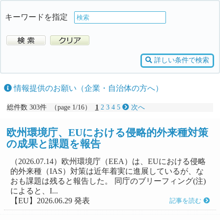
キーワードを指定
詳しい条件で検索
情報提供のお願い（企業・自治体の方へ）
総件数 303件 （page 1/16）
1
2
3
4
5
次へ
欧州環境庁、EUにおける侵略的外来種対策
の成果と課題を報告
（2026.07.14）欧州環境庁（EEA）は、EUにおける侵略
的外来種（IAS）対策は近年着実に進展しているが、な
おも課題は残ると報告した。 同庁のブリーフィング(注)
によると、I...
【EU】2026.06.29 発表
記事を読む