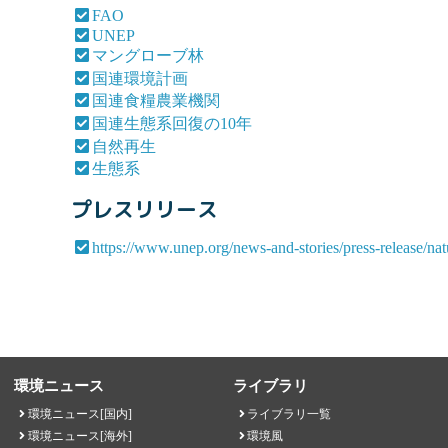
FAO
UNEP
マングローブ林
国連環境計画
国連食糧農業機関
国連生態系回復の10年
自然再生
生態系
プレスリリース
https://www.unep.org/news-and-stories/press-release/na
環境ニュース
ライブラリ
環境ニュース[国内]
ライブラリ一覧
環境ニュース[海外]
環境風