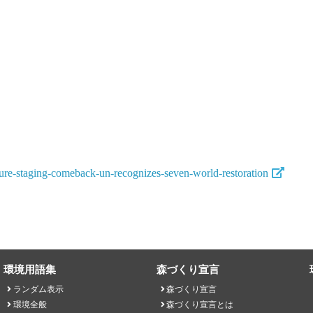
ture-staging-comeback-un-recognizes-seven-world-restoration
環境用語集
森づくり宣言
ランダム表示
森づくり宣言
環境全般
森づくり宣言とは