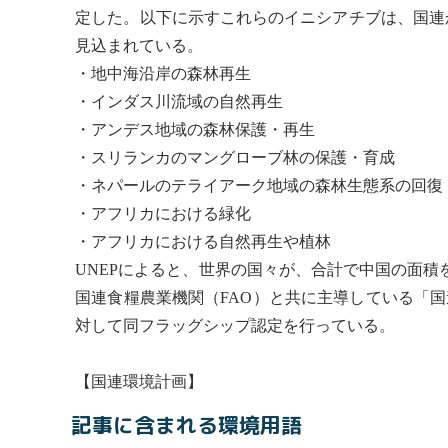
定した。以下に示すこれらのイニシアチブは、国連か
見込まれている。
・地中海沿岸の森林再生
・インダス川流域の
自然再生
・アンデス地域の森林保護・再生
・スリランカの
マングローブ林
の保護・育成
・ネパールのテライアーク地域の森林
生態系
の回復
・アフリカにおける緑化
・アフリカにおける
自然再生
や植林
UNEP
によると、世界の国々が、合計で中国の面積を
国連食糧農業機関
（
FAO
）と共に主導している「
国
対して同フラッグシップ認定を行っている。
【
国連環境計画
】
記事に含まれる環境用語