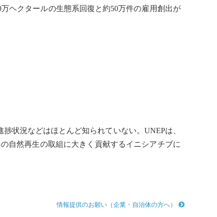
0万ヘクタールの
生態系
回復と約50万件の雇用創出が
進捗状況などはほとんど知られていない。
UNEP
は、
界の
自然再生
の取組に大きく貢献するイニシアチブに
情報提供のお願い（企業・自治体の方へ）