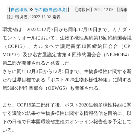
【
自然環境
その他(自然環境)
】 【掲載日】2022.12.05 【情報
源】環境省／2022.12.02 発表
環境省は、2022年12月7日から同年12月19日まで、カナダ・
モントリオールにおいて、
生物多様性
条約第15回締約国会議
（COP15）、
カルタヘナ議定書
第10回締約国会合（CP-
MOP10）及び
名古屋議定書
第４回締約国会合（NP-MOP4）
第二部が開催されると発表した。
さらに同年12月3日から12月5日まで、
生物多様性
に関する新
たな世界目標である「ポスト2020
生物多様性
枠組」に関する
第5回公開作業部会（OEWG5）も開催される。
また、COP15第二部終了後、ポスト2020
生物多様性
枠組に関
する議論の結果や
生物多様性
に関する情報発信を目的に、以
下の日程で日本国環境省主催のオンライン報告会を予定して
いる。