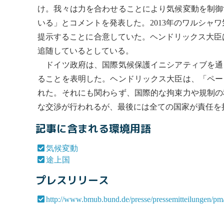
け。我々は力を合わせることにより
気候変動
を制御
いる」とコメントを発表した。2013年のワルシャ
提示することに合意していた。ヘンドリックス大臣
追随しているとしている。
ドイツ政府は、国際気候保護イニシアティブを通
ることを表明した。ヘンドリックス大臣は、「ペー
れた。それにも関わらず、国際的な拘束力や規制の
な交渉が行われるが、最後には全ての国家が責任を
記事に含まれる環境用語
気候変動
途上国
プレスリリース
http://www.bmub.bund.de/presse/pressemitteilungen/pm/a