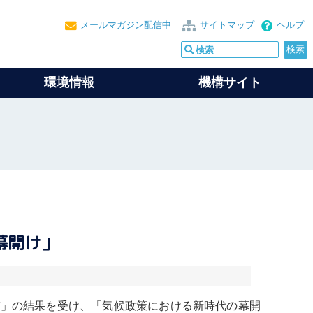
メールマガジン配信中
サイトマップ
ヘルプ
環境情報
機構サイト
幕開け」
V」の結果を受け、「気候政策における新時代の幕開