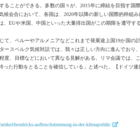
することができる。多数の国々が、2015年に締結を目指す国
ワ気候会合において、各国は、2020年以降の新しい国際的枠組
は、EUや米国、中国といった大量排出国がこの期限を遵守す
じて、ペルーやアルメニアなどこれまで発展
途上国
19か国の
タースベルク気候対話では、我々は正しい方向に進んでおり、2
程度、目標などにおいて異なる見解がある。リマ会議では、
持った行動をとることを確信している」と述べた。【ドイツ連
rtikel/hendricks-aufbruchstimmung-in-der-klimapolitik/