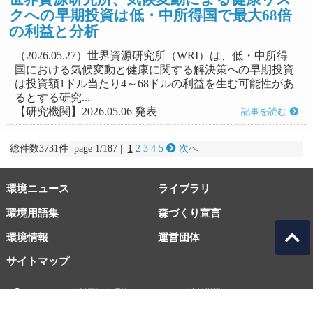
クへの早期投資は低・中所得国で最大68倍
の利益と分析
（2026.05.27）世界資源研究所（WRI）は、低・中所得
国における気候変動と健康に関する解決策への早期投資
は投資額1ドル当たり4～68ドルの利益を生む可能性があ
るとする研究...
【研究機関】2026.05.06 発表
記事を読む
総件数3731件 page 1/187 |
1
2
3
4
5
次へ
環境ニュース
ライブラリ
環境用語集
森づくり宣言
環境情報
運営団体
サイトマップ
EICネット 一般財団法人環境イノベーション情報機構