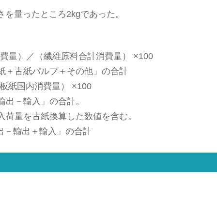
さを量ったところ2kgであった。
量）／（繊維原料合計消費量） ×100
紙＋古紙パルプ＋その他」の合計
紙国内消費量） ×100
輸出－輸入」の合計。
荷量を古紙換算した数値を含む。
出－輸出＋輸入」の合計