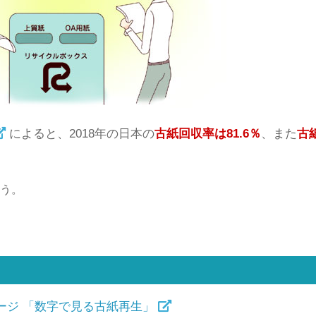
によると、2018年の日本の
古紙回収率は81.6％
、また
古
う。
ージ 「数字で見る古紙再生」