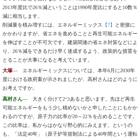
2013年度比で26％減ということは1990年度比にすると10数％
減に相当します。
削減量を積み増すには、エネルギーミックス
【7】
と密接に
かかわりますが、省エネを進めることと再生可能エネルギー
を伸ばすことが不可欠です。建築関連の省エネ対策などによ
り、26％減をできるだけ早く達成するよう、政策的な措置を
とることが大事になると考えています。
大塚
― エネルギーミックスについては、本年6月に2030年
度における政府案が示されましたが、高村さんはどのように
お考えですか。
高村さん
― 大きく分けて2つあると思います。先ほど再生
可能エネルギーをもう少し積めないかと申したことにもかか
わるのですが、原子力の比率が20～22％を占めることです。
この比率は、私からはかなり野心的にみえます。というの
も、「法定40年」（原子炉等規制法による40年間という運転