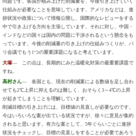
問題です。各国が積み上げた削減量を、今後引き上げていく
仕組みが必要なことを意味しています。アメリカなどは、進
捗状況や政策について情報公開し、国際的なレビューをする
中で引き上げる方向を主張しています。それに対し、中国・
インドなどの国々は国内の問題に干渉されるという懸念をも
っています。今後の削減量の引き上げの仕組みつくりが、パ
リ会議でもう1つの重要課題になると考えています。
大塚
― この点は、長期的にみた温暖化対策の最重要課題で
すね。
高村さん
― 各国とも、現在の削減案による数値を足し合わ
せても2℃上昇に抑えるのは難しく、おそらく3～4℃の上昇
が起きてしまうことを理解しています。
削減目標の引き上げには、目標値の見直しが必要なのです。
今はいろいろな案が出ている状況ですが、徐々に意見が集約
されると思います。有力な案として、5年ぐらいごとに進捗
状況をチェックし、目標の見直しをすることが必要であろう