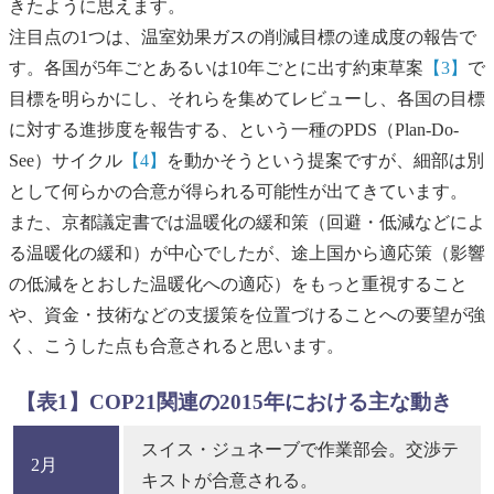
きたように思えます。
注目点の1つは、温室効果ガスの削減目標の達成度の報告で
す。各国が5年ごとあるいは10年ごとに出す約束草案
【3】
で
目標を明らかにし、それらを集めてレビューし、各国の目標
に対する進捗度を報告する、という一種のPDS（Plan-Do-
See）サイクル
【4】
を動かそうという提案ですが、細部は別
として何らかの合意が得られる可能性が出てきています。
また、京都議定書では温暖化の緩和策（回避・低減などによ
る温暖化の緩和）が中心でしたが、途上国から適応策（影響
の低減をとおした温暖化への適応）をもっと重視すること
や、資金・技術などの支援策を位置づけることへの要望が強
く、こうした点も合意されると思います。
【表1】COP21関連の2015年における主な動き
スイス・ジュネーブで作業部会。交渉テ
2月
キストが合意される。