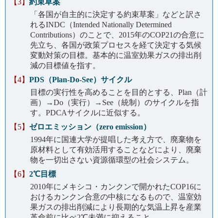
【3】
約束草案
「各国が自主的に決定する約束草案」などと訳さ
れるINDC（Intended Nationally Determined
Contributions）のことで、2015年のCOP21の合意に
先立ち、各国が政策プロセスを経て決定する気候
変動対策の目標。基本的に温室効果ガスの排出削
減の目標値を指す。
【4】
PDS（Plan-Do-See）サイクル
目標の実行性を高めることを目的とする、Plan（計
画）→Do（実行）→See（統制）のサイクルを指
す。PDCAサイクルに近似する。
【5】
ゼロエミッション（zero emission）
1994年に国連大学が提唱した考え方で、廃棄物を
原材料として有効活用することなどにより、廃棄
物を一切出さない資源循環型の社会システム。
【6】
2℃目標
2010年にメキシコ・カンクンで開かれたCOP16に
おけるカンクン合意の中核になるもので、温室効
果ガスの排出削減により長期的な気温上昇を産業
革命前に比べ2℃未満に抑えること。