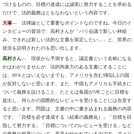
づけるものの、目標の達成には誠実に努力することを求める
だけで、法的義務はともなわないという内容です。
大塚
― 法律論として重要なポイントなのですね。今日のイ
ンタビューの冒頭で、高村さんが「パリ会議で新しい枠組
み、できれば新しい法的な文書を策定したい…」と、世界の
状況を説明されたのを思い出します。
高村さん
― 現状から予測すると、議定書という名称になる
かはわかりませんが、法的拘束力のある文書にすることに
は、99％とはいえないまでも、アメリカを含む9割以上の国
が反対しないと思います。また、中国もアメリカも手続きに
ついて義務を設けること、たとえば各国が5年ごとに目標を
提出し、何らかの国際的なレビューを受けることには合意す
ると思います。問題は、文書の中に書き込まれる義務の内容
です。「目標を必ず達成する（結果の義務化）」「目標を目
指して努力する」「目標についてのレビューを受ける」など
の義務の程度について、意見が分かれているのです。アメリ