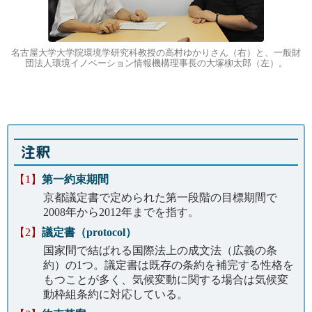
名古屋大学大学院環境学研究科教授の高村ゆかりさん（右）と、一般財
団法人環境イノベーション情報機構理事長の大塚柳太郎（左）。
注釈
【1】
第一約束期間
京都議定書で定められた第一段階の目標期間で
2008年から2012年までを指す。
【2】
議定書（protocol）
国家間で結ばれる国際法上の成文法（広義の条
約）の1つ。議定書は既存の条約を補完する性格を
もつことが多く、気候変動に関する場合は気候変
動枠組条約に対応している。