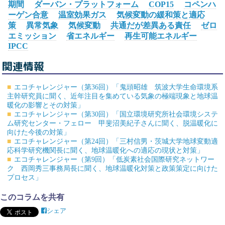
期間
ダーバン・プラットフォーム
COP15
コペンハ
ーゲン合意
温室効果ガス
気候変動の緩和策と適応
策
異常気象
気候変動
共通だが差異ある責任
ゼロ
エミッション
省エネルギー
再生可能エネルギー
IPCC
関連情報
エコチャレンジャー（第36回）「鬼頭昭雄 筑波大学生命環境系
主幹研究員に聞く、近年注目を集めている気象の極端現象と地球温
暖化の影響とその対策」
エコチャレンジャー（第30回）「国立環境研究所社会環境システ
ム研究センター・フェロー 甲斐沼美紀子さんに聞く、脱温暖化に
向けた今後の対策」
エコチャレンジャー（第24回）「三村信男・茨城大学地球変動適
応科学研究機関長に聞く、地球温暖化への適応の現状と対策」
エコチャレンジャー（第9回）「低炭素社会国際研究ネットワー
ク 西岡秀三事務局長に聞く、地球温暖化対策と政策策定に向けた
プロセス」
このコラムを共有
シェア