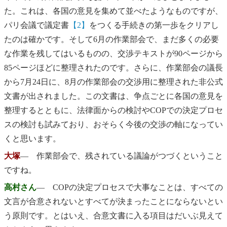
た。これは、各国の意見を集めて並べたようなものですが、
パリ会議で議定書
【2】
をつくる手続きの第一歩をクリアし
たのは確かです。そして6月の作業部会で、まだ多くの必要
な作業を残してはいるものの、交渉テキストが90ページから
85ページほどに整理されたのです。さらに、作業部会の議長
から7月24日に、8月の作業部会の交渉用に整理された非公式
文書が出されました。この文書は、争点ごとに各国の意見を
整理するとともに、法律面からの検討やCOPでの決定プロセ
スの検討も試みており、おそらく今後の交渉の軸になってい
くと思います。
大塚
― 作業部会で、残されている議論がつづくということ
ですね。
高村さん
― COPの決定プロセスで大事なことは、すべての
文言が合意されないとすべてが決まったことにならないとい
う原則です。とはいえ、合意文書に入る項目はだいぶ見えて