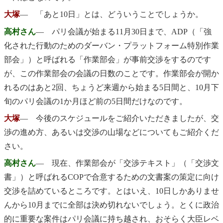
大塚
― 「あと10日」とは、どういうことでしょうか。
高村さん
― パリ会議が始まる11月30日まで、ADP（「強
化された行動のためのダーバン・プラットフォーム特別作業
部会」）と呼ばれる「作業部会」が事前交渉をするのです
が、この作業部会の会議の日数のことです。作業部会が開か
れるのはあと2回、ちょうど来週から始まる5日間と、10月下
旬のパリ会議の1か月ほど前の5日間だけなのです。
大塚
― 今後のスケジュールをご紹介いただきましたが、交
渉の進め方、あるいは交渉の山場などについてもご紹介くだ
さい。
高村さん
― 現在、作業部会が「交渉テキスト」（「交渉文
書」）と呼ばれるCOPで合意するための文書案の策定に向け
交渉を詰めているところです。とはいえ、10日しかありませ
んから10月までに全部は決め切れないでしょう。とくに政治
的に重要な案件はパリ会議に持ち越され、おそらく大臣レベ