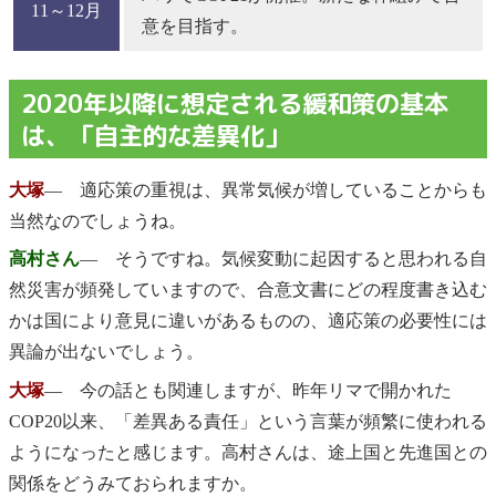
11～12月
意を目指す。
2020年以降に想定される緩和策の基本
は、「自主的な差異化」
大塚
― 適応策の重視は、異常気候が増していることからも
当然なのでしょうね。
高村さん
― そうですね。気候変動に起因すると思われる自
然災害が頻発していますので、合意文書にどの程度書き込む
かは国により意見に違いがあるものの、適応策の必要性には
異論が出ないでしょう。
大塚
― 今の話とも関連しますが、昨年リマで開かれた
COP20以来、「差異ある責任」という言葉が頻繁に使われる
ようになったと感じます。高村さんは、途上国と先進国との
関係をどうみておられますか。