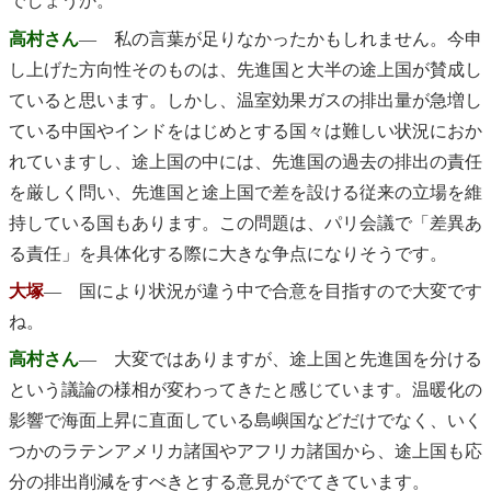
でしょうか。
高村さん
― 私の言葉が足りなかったかもしれません。今申
し上げた方向性そのものは、先進国と大半の途上国が賛成し
ていると思います。しかし、温室効果ガスの排出量が急増し
ている中国やインドをはじめとする国々は難しい状況におか
れていますし、途上国の中には、先進国の過去の排出の責任
を厳しく問い、先進国と途上国で差を設ける従来の立場を維
持している国もあります。この問題は、パリ会議で「差異あ
る責任」を具体化する際に大きな争点になりそうです。
大塚
― 国により状況が違う中で合意を目指すので大変です
ね。
高村さん
― 大変ではありますが、途上国と先進国を分ける
という議論の様相が変わってきたと感じています。温暖化の
影響で海面上昇に直面している島嶼国などだけでなく、いく
つかのラテンアメリカ諸国やアフリカ諸国から、途上国も応
分の排出削減をすべきとする意見がでてきています。