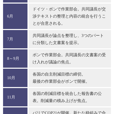
ドイツ・ボンで作業部会。共同議長が交
6月
渉テキストの整理と内容の統合を行うこ
とが合意される。
共同議長が論点を整理し、3つのパート
7月
に分類した文書案を提示。
ボンで作業部会。共同議長の文書案の受
8～9月
け入れが議論の焦点。
各国の自主削減目標の締切。
10月
最後の作業部会がボンで開催。
各国の削減目標を統合した報告書の公
11月
表。削減量の積み上げが焦点。
パリでCOP21が開催。新たな枠組みで合