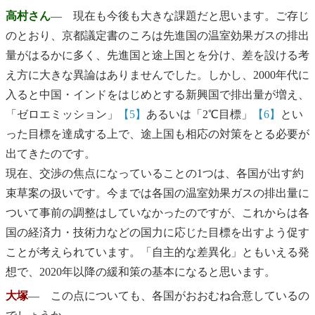
高村さん
― 現在も今後も大きな課題だと思います。ご存じ
のとおり、京都議定書のころは先進国の温室効果ガスの排出
量がはるかに多く、先進国と途上国とを分け、差を設ける考
え方に大きな異論はありませんでした。しかし、2000年代に
入ると中国・インドをはじめとする新興国で排出量が増え、
「ゼロエミッション」
【5】
あるいは「2℃目標」
【6】
とい
った目標を達成する上で、途上国も相応の対策をとる必要が
出てきたのです。
現在、交渉の焦点になっていることの1つは、各国が出す約
束草案の扱いです。今までは各国の温室効果ガスの排出量に
ついて事前の調整はしていなかったのですが、これからは各
国の経済力・技術力などの国力に応じた目標を出すよう促す
ことが考えられています。「自主的な差異化」ともいえる発
想で、2020年以降の緩和策の基本になると思います。
大塚
― この点についても、各国がおおむね合意しているの