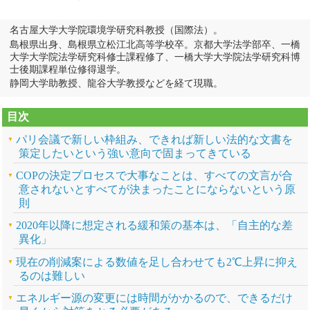
名古屋大学大学院環境学研究科教授（国際法）。
島根県出身、島根県立松江北高等学校卒。京都大学法学部卒、一橋
大学大学院法学研究科修士課程修了、一橋大学大学院法学研究科博
士後期課程単位修得退学。
静岡大学助教授、龍谷大学教授などを経て現職。
目次
パリ会議で新しい枠組み、できれば新しい法的な文書を
策定したいという強い意向で固まってきている
COPの決定プロセスで大事なことは、すべての文言が合
意されないとすべてが決まったことにならないという原
則
2020年以降に想定される緩和策の基本は、「自主的な差
異化」
現在の削減案による数値を足し合わせても2℃上昇に抑え
るのは難しい
エネルギー源の変更には時間がかかるので、できるだけ