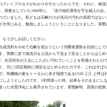
れていくプロセスがわかりやすかったからです。それに、南浅
。調査をしていた1984年に、「浅川地区環境を守る婦人の会
れていました。私どもは石鹸だけが浅川の汚れの原因ではない
が大学にみえ、勉強しましょうということになりました。実際に
、もう少しお話しください。
合成洗剤をやめて石鹸を使おうという消費者運動を目的にして
す。実際に皆で南浅川を上流から下流まで見ることからはじめ
で、生活排水が入るにしたがい汚れていくことを実感されたの
と、月に1回定期的に測定をはじめられたのです。これはすば
で、有機物の量をトータルに表す指標であるCOD
【2】
と呼ば
にしようとしたのです。1年間測った時、結果をそのままにし
使った水質浄化にも着手されています。実態解明、原因の把握