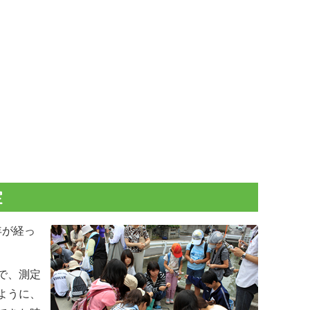
定
年が経っ
で、測定
ように、