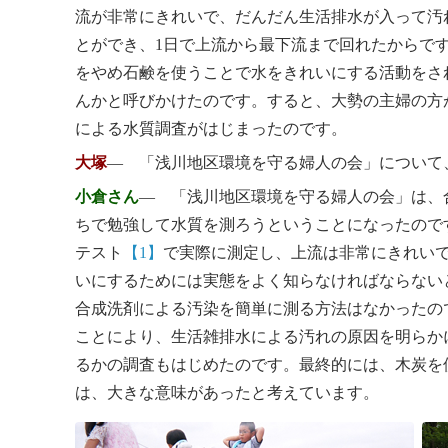
流が非常にきれいで、だんだん生活排水が入って汚
とができ、1日で上流から最下流まで回れたからです
をやめ石鹸を使うことで水をきれいにする活動をさ
んかと呼びかけたのです。すると、大勢の主婦の方
による水質調査がはじまったのです。
大塚
― 「浅川地区環境を守る婦人の会」について
小倉さん
― 「浅川地区環境を守る婦人の会」は、
ちで勉強して水質を測ろうということになったので
テスト
【1】
で実際に測定し、上流は非常にきれい
いにするためには実態をよく知らなければならない
合成洗剤による汚染を簡単に測る方法はなかったの
ことにより、生活雑排水による汚れの原因を明らか
るかの調査もはじめたのです。最終的には、木炭を
は、大きな意味があったと考えています。