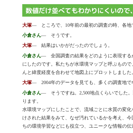
数値だけ並べてもわかりにくいので
大塚
― ところで、10年前の最初の調査の時、各
小倉さん
― そうです。
大塚
― 結果はいかがだったのでしょう。
小倉さん
― 全国調査の結果をどのように表現する
にしたのです。私たちが水環境マップと呼ぶもので
んと緯度経度を合わせて地図上にプロットしました
大塚
― 2004年のデータを見ても、多くの調査地
小倉さん
― そうですね。2,500地点くらいでした。
ります。
水環境マップにしたことで、流域ごとに水質の変化
けされた結果をみて、なぜ汚れているかを考え、今
ちの環境学習などにも役立つ、ユニークな情報の伝