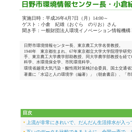
日野市環境情報センター長・小倉
実施日時：平成26年4月7日（月）14:00～
ゲスト：小倉 紀雄（おぐら のりお）さん
聞き手：一般財団法人環境イノベーション情報機構
日野市環境情報センター長、東京農工大学名誉教授。
1940年 東京都生まれ、67年東京都立大学大学院理学
手、東京農工大学農学部助教授、同大学農学部教授を経て0
科学、水環境保全学、市民環境科学。
環境省越境大気汚染・酸性雨対策検討会委員、国土交通省
著書に「水辺と人の環境学（編著）」（朝倉書店）、「市
目次
上流が非常にきれいで、だんだん生活排水が入っ
互いのデータを比較できるように、全国一斉で、