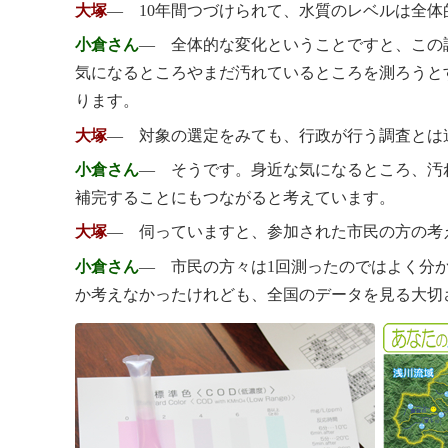
大塚
― 10年間つづけられて、水質のレベルは全
小倉さん
― 全体的な変化ということですと、この
気になるところやまだ汚れているところを測ろうと
ります。
大塚
― 対象の選定をみても、行政が行う調査とは
小倉さん
― そうです。身近な気になるところ、汚
補完することにもつながると考えています。
大塚
― 伺っていますと、参加された市民の方の考
小倉さん
― 市民の方々は1回測ったのではよく分
か考えなかったけれども、全国のデータを見る大切