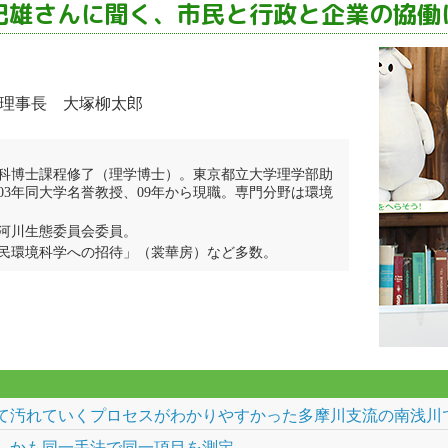
紀雄さんに聞く、市民と行政と企業の協働
 理事長 大塚柳太郎
研究科博士課程修了（理学博士）。東京都立大学理学部助
3年同大学名誉教授、09年から現職。専門分野は環境
河川生態委員会委員。
民環境科学への招待」（裳華房）など多数。
て汚れていくプロセスがわかりやすかった多摩川支流の南浅川
しかも同一手法で同一項目を測定