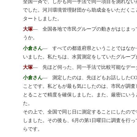
全国一斉で、しかも同一手法で同一項目を測れない
でした。河川環境管理財団から助成金をいただくこと
タートしました。
大塚
― 全国各地で市民グループの動きがはじまっ
うか。
小倉さん
― すべての都道府県ということではなか
いました。私たちは、水質測定をしていたグループ
大塚
― 先ほど伺った、同一手法で比較可能なデー
小倉さん
― 測定したのは、先ほどもお話ししたC
ことです。私どもが最も気にしたのは、市民が調査
とることで精度を確保しました。また、厳密にいう
た。
その上で、全国で同じ日に測定することにしたので
しました。その後も、6月の第1日曜日に調査を行
らです。