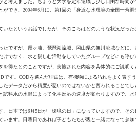
かと考えました。ちょうど大学を定年退職し少し自由な時間が
ができ、2004年6月に、第1回の「身近な水環境の全国一斉調
ていたというお話でしたが、そのころはどのような状況だった
ったですが、霞ヶ浦、琵琶湖流域、岡山県の旭川流域などに、
だけでなく、水と親しむ活動をしていたグループなどにも呼び
タを得たとのことですが、実施された内容を具体的にご説明く
ODです。CODを選んだ理由は、有機物による汚れをよく表す
したデータだから精度が悪いのではないかと言われることでし
と試料水の水温によって化学反応の速度が変わりますので、水
す。日本では6月5日が「環境の日」になっていますので、その
っています。日曜日であれば子どもたちが親と一緒になって参