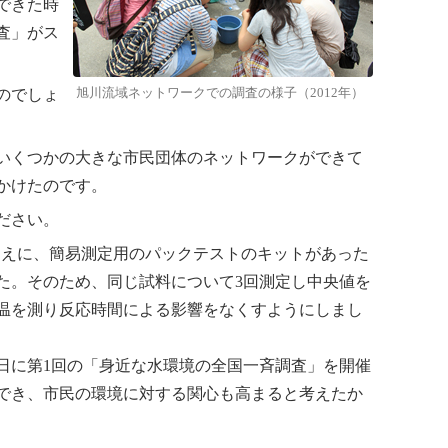
できた時
査」がス
のでしょ
旭川流域ネットワークでの調査の様子（2012年）
いくつかの大きな市民団体のネットワークができて
かけたのです。
ださい。
うえに、簡易測定用のパックテストのキットがあった
た。そのため、同じ試料について3回測定し中央値を
温を測り反応時間による影響をなくすようにしまし
日に第1回の「身近な水環境の全国一斉調査」を開催
加でき、市民の環境に対する関心も高まると考えたか