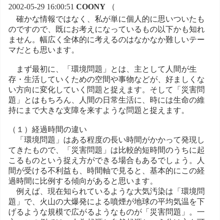
2002-05-29 16:00:51
COONY
（
確かな情報ではなく、私が単に個人的に思いついたも
のですので、既にお考えになっているもの以下かも知れ
ません。幅広く全体的に考えるのはなかなか難しいテー
マだとも思います。
まず最初に、「環境問題」とは、主として人間が生
存・生活していくための空間や事物などが、好ましくな
い方向に変化していく問題と捉えます。そして「災害問
題」とはもちろん、人間の日常生活に、時には生命の維
持にまで大きな支障を来すような問題と捉えます。
（１）経過時間の違い
「環境問題」はある程度の長い時間がかかって発現し
てきたもので、「災害問題」は比較的短時間のうちに起
こるものという捉え方ができる場合もあるでしょう。人
間が受ける不利益も、時間軸で見ると、基本的にこの経
過時間に比例する傾向があると思います。
例えば、現在知られているような大気汚染は「環境問
題」で、火山の大爆発による噴煙が地球の平均気温を下
げるような規模で広がるようなものが「災害問題」。一