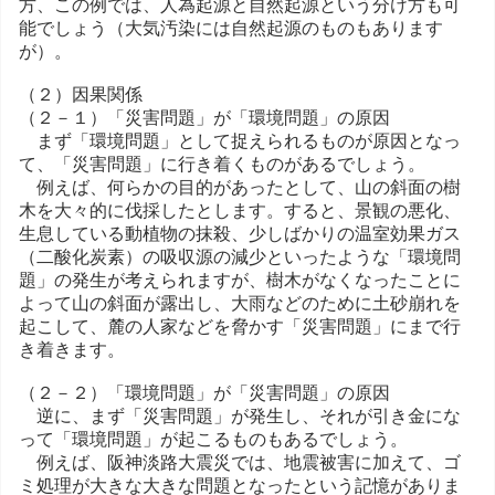
方、この例では、人為起源と自然起源という分け方も可
能でしょう（大気汚染には自然起源のものもあります
が）。
（２）因果関係
（２－１）「災害問題」が「環境問題」の原因
まず「環境問題」として捉えられるものが原因となっ
て、「災害問題」に行き着くものがあるでしょう。
例えば、何らかの目的があったとして、山の斜面の樹
木を大々的に伐採したとします。すると、景観の悪化、
生息している動植物の抹殺、少しばかりの温室効果ガス
（二酸化炭素）の吸収源の減少といったような「環境問
題」の発生が考えられますが、樹木がなくなったことに
よって山の斜面が露出し、大雨などのために土砂崩れを
起こして、麓の人家などを脅かす「災害問題」にまで行
き着きます。
（２－２）「環境問題」が「災害問題」の原因
逆に、まず「災害問題」が発生し、それが引き金にな
って「環境問題」が起こるものもあるでしょう。
例えば、阪神淡路大震災では、地震被害に加えて、ゴ
ミ処理が大きな大きな問題となったという記憶がありま