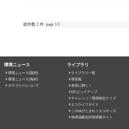
総件数 2 件 page 1/1
環境ニュース
ライブラリ
環境ニュース[国内]
ライブラリ一覧
環境ニュース[海外]
環境風
カテゴリーについて
首長に聞く！
EICピックアップ
チャレンジ！環境検定クイズ
エコライフガイド
このゆびとまれ！エコキッズ
地球温暖化対策情報サイト