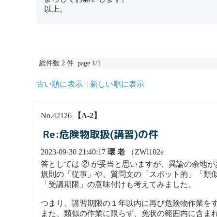
以上。
総件数 2 件 page 1/1
古い順に表示
新しい順に表示
No.42126
【A-2】
Re:危険物取扱(講習)の件
2023-09-30 21:40:17
環 老
（ZWl102e
答としては ② が妥当と思いますが、異論の余地
規則の「従事」や、質問文の「スポット的」「類
「受講期限」の意味付けも考えてみました。
つまり、講習期限の１年以内に再び危険物作業を
また、類似の作業に限らず、免状の範囲内に含ま