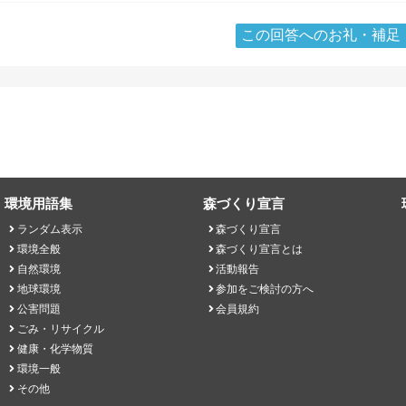
この回答へのお礼・補足
環境用語集
森づくり宣言
ランダム表示
森づくり宣言
環境全般
森づくり宣言とは
自然環境
活動報告
地球環境
参加をご検討の方へ
公害問題
会員規約
ごみ・リサイクル
健康・化学物質
環境一般
その他