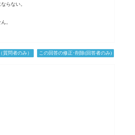
にならない。
せん。
（質問者のみ）
この回答の修正･削除(回答者のみ)