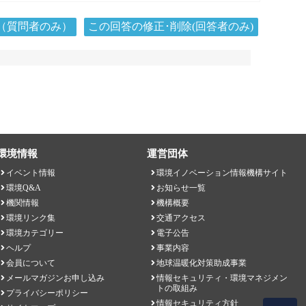
（質問者のみ）
この回答の修正･削除(回答者のみ)
環境情報
運営団体
イベント情報
環境イノベーション情報機構サイト
環境Q&A
お知らせ一覧
機関情報
機構概要
環境リンク集
交通アクセス
環境カテゴリー
電子公告
ヘルプ
事業内容
会員について
地球温暖化対策助成事業
メールマガジンお申し込み
情報セキュリティ・環境マネジメン
トの取組み
プライバシーポリシー
情報セキュリティ方針