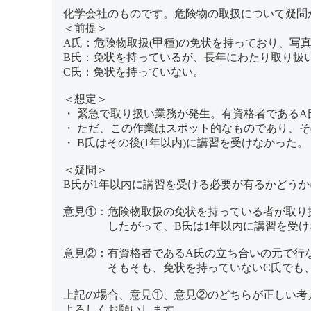
化学会社のものです。危険物の取扱について疑問
＜前提＞
A氏：危険物取扱(甲種)の免状を持っており、写
B氏：免状を持っているが、長年にわたり取り扱
C氏：免状を持っていない。
＜想定＞
・ 緊急で取り扱い業務が発生。有資格者であるA
・ ただ、この作業はスポット的なものであり、
・ B氏はその後(1年以内)に講習を受けなかった。
＜疑問＞
B氏が1年以内に講習を受ける必要が有るかどう
意見①：危険物取扱の免状を持っている者が取り
したがって、B氏は1年以内に講習を受けな
意見②：有資格者であるA氏の立ち合いの元で行な
そもそも、免状を持っていないC氏でも、A氏
上記の場合、意見①、意見②のどちらが正しい考
よろしくお願いします。