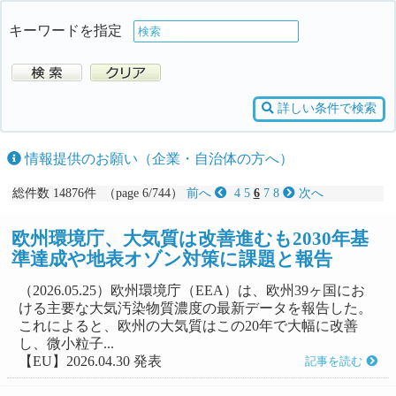
キーワードを指定
詳しい条件で検索
情報提供のお願い（企業・自治体の方へ）
総件数 14876件 （page 6/744）
前へ
4
5
6
7
8
次へ
欧州環境庁、大気質は改善進むも2030年基
準達成や地表オゾン対策に課題と報告
（2026.05.25）欧州環境庁（EEA）は、欧州39ヶ国にお
ける主要な大気汚染物質濃度の最新データを報告した。
これによると、欧州の大気質はこの20年で大幅に改善
し、微小粒子...
【EU】2026.04.30 発表
記事を読む