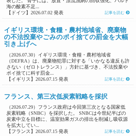
表した。 骨子には、放置・漂流漁網の回収強化、バルト
海の酸素不足...
【ドイツ】2026.07.02 発表
記事を読む
イギリス環境・食糧・農村地域省、廃棄物
の不法投棄やごみのポイ捨ての罰金を大幅
引き上げへ
（2026.07.30）イギリス環境・食糧・農村地域省
（DEFRA）は、廃棄物犯罪に対する「いかなる違反も許
さない（ゼロトレランス）」方針に基づき、不法投棄や
ポイ捨てに科す罰金...
【イギリス】2026.07.15 発表
記事を読む
フランス、第三次低炭素戦略を採択
（2026.07.29）フランス政府は今回第三次となる国家低
炭素戦略（SNBC）を採択した。 SNBCは今世紀半ばの
炭素中立を目標に、温室効果ガスの排出を削減し吸収源
を拡大してい...
【フランス】2026.07.15 発表
記事を読む