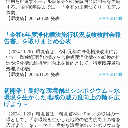
活用を推進するモデル事業等の公募説明会の開催を実施
する。 令和6年度までに 「令和の里海づくり」モデル
事業」 ...
【環境省】2025.01.09 発表
記事を読む
「令和6年度浄化槽法施行状況点検検討会報
告書」を取りまとめ公表
（2024.11.26）環境省は、令和元年の浄化槽法改正にお
いて、単独処理浄化槽から合併処理浄化槽への転換の推
進や浄化槽の維持管理向上を目的として、特定既存単独
処理浄化槽(...
【環境省】2024.11.25 発表
記事を読む
初開催！良好な環境創出シンポジウム～水
環境を生かした地域の魅力度向上の輪を広
げよう～
（2024.11.20）環境省は、環境省Water Projectの取組の一
環として、「水環境を生かした地域の魅力度向上の輪を
広げよう」をテーマに、良好な環境創出シンポジウムを