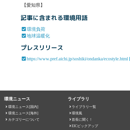
【愛知県】
記事に含まれる環境用語
環境負荷
地球温暖化
プレスリリース
https://www.pref.aichi.jp/soshiki/ondanka/ecostyle.html
環境ニュース
ライブラリ
環境ニュース[国内]
ライブラリ一覧
環境ニュース[海外]
環境風
カテゴリーについて
首長に聞く！
EICピックアップ