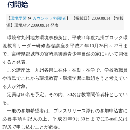
付開始
【
環境学習
カウンセラ/指導者
】 【掲載日】2009.09.14 【情報
源】環境省／2009.09.14 発表
環境省九州
地方環境事務所
は、平成21年度九州ブロック環
境教育リーダー研修基礎講座を平成21年10月26日～27日ま
で、宮崎県都城市の宮崎県御池青
少年自然の家
において開催
すると発表。
この講座は、九州各県に在住・在勤・在学で、学校教職員
や市民でこれから
環境教育・環境学習
に取組もうと考えてい
る人が対象。
定員は60名を予定。その内、30名は教育関係者枠としてい
る。
一般の参加希望者は、プレスリリース添付の参加申込書に
必要事項を記入の上、平成21年9月30日までにE-mail又は
FAXで申し込むことが必要。