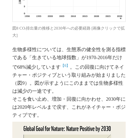
図8 CO
排出量の推移と2030年への必要経路 [画像クリックで拡
2
大]
生物多様性については、生態系の健全性を測る指標
である「生きている地球指数」が1970-2016年だけ
【6】
で68%減少しています
。この回復に向けてネイ
チャー・ポジティブという取り組みが始まりました
（図9）。図が示すようにこのままでは生物多様性
は減少の一途です。
そこを食い止め、増加・回復に向かわせ、2030年に
は2020年レベルまで戻す、これがネイチャー・ボジ
ティブです。