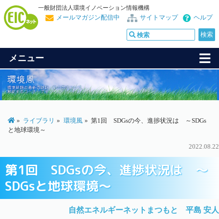
一般財団法人環境イノベーション情報機構
メールマガジン配信中
サイトマップ
ヘルプ
メニュー
ライブラリ
環境風
第1回 SDGsの今、進捗状況は ～SDGs
と地球環境～
2022.08.22
第1回 SDGsの今、進捗状況は ～
SDGsと地球環境～
自然エネルギーネットまつもと 平島 安人