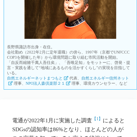
長野県諏訪市出身・在住。
会社勤め（2022年2月に定年退職）の傍ら、1997年（京都でUNFCCC
COP3を開催した年）から環境問題に取り組む市民活動を開始。
「自反而縮雖千萬人吾往矣」、「吾唯足知」をモットーに、啓発・提
言・実践を通して“地域にあるものを活かすくらし”の実現を目指して
いる。
自然エネルギーネットまつもと
代表、
自然エネルギー信州ネット
理事、
NPO法人森倶楽部２１
理事、環境カウンセラー、など
【1】
電通が2022年1月に実施した調査
によると
SDGsの認知率は86%となり、ほとんどの人が