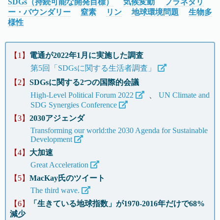
SDGs（持続可能な開発目標）
気候変動
プラネタリ
ー・バウンダリー
窒素
リン
地球環境問題
生物多
様性
【1】
電通が2022年1月に実施した調査
第5回「SDGsに関する生活者調査」
【2】
SDGsに関する2つの国際的会議
High-Level Political Forum 2022
、
UN Climate and
SDG Synergies Conference
【3】
2030アジェンダ
Transforming our world:the 2030 Agenda for Sustainable
Development
【4】
大加速
Great Acceleration
【5】
MacKay氏のツイート
The third wave.
【6】
「生きている地球指数」が1970-2016年だけで68%
減少