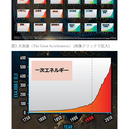
図5 大加速（The Great Acceleration） [画像クリックで拡大]