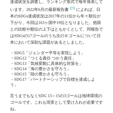
達成状況を調査し、ランキング形式で毎年発表して
【7】
います。2022年6月の最新報告書
によれば、日
本のSDGs達成状況は2017年の11位から年々順位が
下がり、今回は163ヶ国中19位となりました。他国
との比較や順位の上下はともかくとして、同報告で
はSDGsの17ゴールのうち次の６ゴールについて日
本において深刻な課題があるとしました。
・SDG5「ジェンダー平等を実現しよう」
・SDG12「つくる責任 つかう責任」
・SDG13「気候変動に具体的な対策を」
・SDG14「海の豊かさを守ろう」
・SDG15「陸の豊かさも守ろう」
・SDG17「パートナーシップで目標を達成しよ
う」
言うまでもなくSDG 13～15の3ゴールは地球環境の
ゴールです。これも現実として受け入れが必要です
ね。