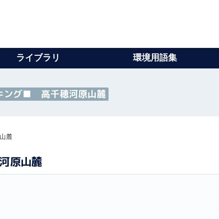
ライブラリ
環境用語集
キング■ 高千穂河原山麓
山麓
河原山麓