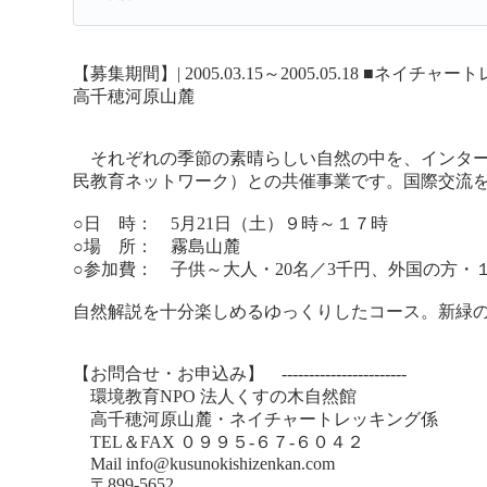
【募集期間】| 2005.03.15～2005.05.18
■ネイチャート
高千穂河原山麓
それぞれの季節の素晴らしい自然の中を、インター
民教育ネットワーク）との共催事業です。国際交流
○日 時： 5月21日（土）９時～１７時
○場 所： 霧島山麓
○参加費： 子供～大人・20名／3千円、外国の方・
自然解説を十分楽しめるゆっくりしたコース。新緑
【お問合せ・お申込み】 -----------------------
環境教育NPO 法人くすの木自然館
高千穂河原山麓・ネイチャートレッキング係
TEL＆FAX ０９９５-６７-６０４２
Mail info@kusunokishizenkan.com
〒899-5652