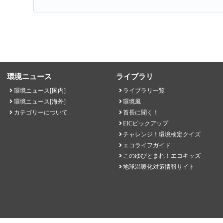
環境ニュース
ライブラリ
環境ニュース[国内]
ライブラリ一覧
環境ニュース[海外]
環境風
カテゴリーについて
首長に聞く！
EICピックアップ
チャレンジ！環境検定クイズ
エコライフガイド
このゆびとまれ！エコキッズ
地球温暖化対策情報サイト