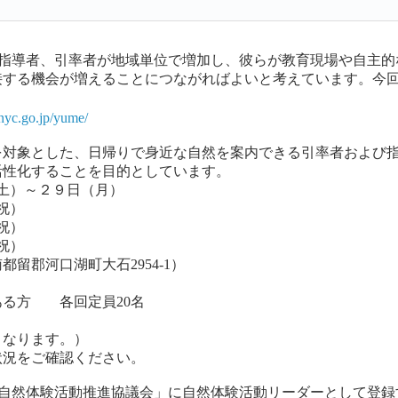
た指導者、引率者が地域単位で増加し、彼らが教育現場や自主的
する機会が増えることにつながればよいと考えています。今回の
.nyc.go.jp/yume/
対象とした、日帰りで身近な自然を案内できる引率者および指
活性化することを目的としています。
土）～２９日（月）
祝）
祝）
祝）
留郡河口湖町大石2954-1）
る方 各回定員20名
となります。）
状況をご確認ください。
「自然体験活動推進協議会」に自然体験活動リーダーとして登録