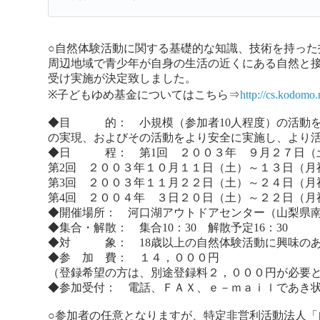
○自然体験活動に関する基礎的な知識、技術を持っ
周辺地域で青少年が自身の生活の近くにある自然と接
受け実施が決定致しました。
※子どもゆめ基金についてはこちら⇒
http://cs.kodomo
◆目 的： 小規模（参加者10人程度）の活動を
の実現、およびその活動をより安全に実施し、より
◆日 程： 第1回 ２００３年 ９月２７日（
第2回 ２００３年１０月１１日（土）～１３日（月
第3回 ２００３年１１月２２日（土）～２４日（月
第4回 ２００４年 ３日２０日（土）～２２日（月
◆開催場所： 河口湖アウトドアセンター（山梨県南都
◆集合・解散： 集合10：30 解散予定16：30
◆対 象： 18歳以上の自然体験活動に興味のあ
◆参 加 費： １４，０００円
（登録希望の方は、別途登録料２，０００円が必要
◆参加受付： 電話、ＦＡＸ、ｅ－ｍａｉｌであき
○参加者の任意となりますが、特定非営利活動法人