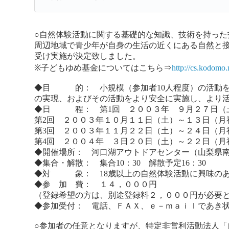
○自然体験活動に関する基礎的な知識、技術を持っ
周辺地域で青少年が自身の生活の近くにある自然と接
受け実施が決定致しました。
※子どもゆめ基金についてはこちら⇒
http://cs.kodomo
◆目 的： 小規模（参加者10人程度）の活動を
の実現、およびその活動をより安全に実施し、より
◆日 程： 第1回 ２００３年 ９月２７日（
第2回 ２００３年１０月１１日（土）～１３日（月
第3回 ２００３年１１月２２日（土）～２４日（月
第4回 ２００４年 ３日２０日（土）～２２日（月
◆開催場所： 河口湖アウトドアセンター（山梨県南都
◆集合・解散： 集合10：30 解散予定16：30
◆対 象： 18歳以上の自然体験活動に興味のあ
◆参 加 費： １４，０００円
（登録希望の方は、別途登録料２，０００円が必要
◆参加受付： 電話、ＦＡＸ、ｅ－ｍａｉｌであき
○参加者の任意となりますが、特定非営利活動法人