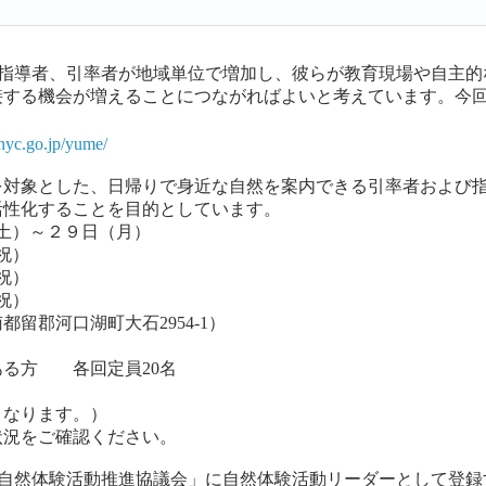
た指導者、引率者が地域単位で増加し、彼らが教育現場や自主的
する機会が増えることにつながればよいと考えています。今回の
.nyc.go.jp/yume/
対象とした、日帰りで身近な自然を案内できる引率者および指
活性化することを目的としています。
土）～２９日（月）
祝）
祝）
祝）
留郡河口湖町大石2954-1）
る方 各回定員20名
となります。）
状況をご確認ください。
「自然体験活動推進協議会」に自然体験活動リーダーとして登録