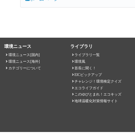
環境ニュース
ライブラリ
環境ニュース[国内]
ライブラリ一覧
環境ニュース[海外]
環境風
カテゴリーについて
首長に聞く！
EICピックアップ
チャレンジ！環境検定クイズ
エコライフガイド
このゆびとまれ！エコキッズ
地球温暖化対策情報サイト