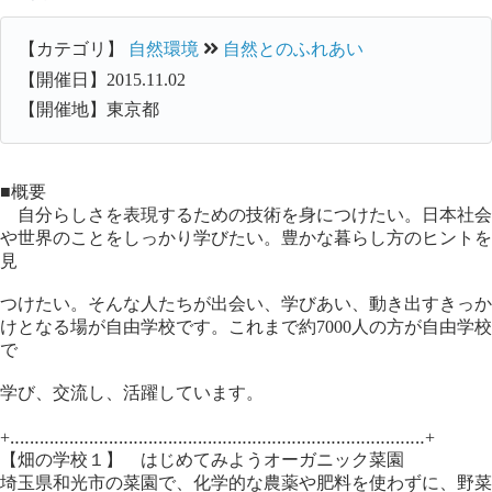
【カテゴリ】
自然環境
自然とのふれあい
【開催日】2015.11.02
【開催地】東京都
■概要
自分らしさを表現するための技術を身につけたい。日本社会
や世界のことをしっかり学びたい。豊かな暮らし方のヒントを
見
つけたい。そんな人たちが出会い、学びあい、動き出すきっか
けとなる場が自由学校です。これまで約7000人の方が自由学校
で
学び、交流し、活躍しています。
+‥‥‥‥‥‥‥‥‥‥‥‥‥‥‥‥‥‥‥‥‥‥‥‥‥‥‥‥‥‥‥‥‥‥‥‥‥‥‥‥‥‥+
【畑の学校１】 はじめてみようオーガニック菜園
埼玉県和光市の菜園で、化学的な農薬や肥料を使わずに、野菜