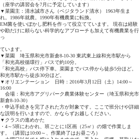
（座学の講習会を7月に予定しています）
▼菜園主：清水誠市さん（ベジタランド清水） 1963年生ま
れ。1986年就農。1990年有機農業に転換。
EM菌を使いぼかし肥料を作って役立てています。 現在は経験
や勘だけに頼らない科学的なアプローチも加えて有機農業を行
っ
ています。
▼菜園 埼玉県和光市新倉8-10-30 東武東上線和光市駅から
「和光高校循環行」バスで約10分。
「和光高校」バス停下車。菜園までバス停から徒歩5分ほど。
和光市駅から徒歩30分ほど。
▼オリエンテーション 日時：2016年3月12日（土）14:00～
16:00
会場：和光市アグリパーク農業体験センター（埼玉県和光市
新倉8-10-30）
・申込手続きを完了された方が対象です。ここで班分けや詳細
な説明を行いますので、かならずお越しください。
▼クラスの進めかた
・4～5班にわかれ、班ごとに1区画（25㎡）の畑で作業しま
す。（講習は10:00～、作業終了はお昼ごろ）