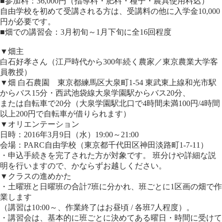
■参加料：36,000円（指導料・肥料・種子・農具使用料込）
自由学校を初めて受講される方は、受講料の他に入学金10,000
円が必要です。
■畑での講習会：3月初旬～1月下旬に全16回程度
▼畑主
白石好孝さん（江戸時代から300年続く農家／東京農業大学客
員教授）
▼畑 白石農園 東京都練馬区大泉町1-54 東武東上線和光市駅
からバス15分・西武池袋線大泉学園駅からバス20分、
または自転車で20分（大泉学園駅北口で4時間未満100円/4時間
以上200円で自転車が借りられます）
▼オリエンテーション
日時：2016年3月9日（水）19:00～21:00
会場：PARC自由学校（東京都千代田区神田淡路町1-7-11）
・申込手続きを完了された方が対象です。 班分けや詳細な説
明を行いますので、かならずお越しください。
▼クラスの進めかた
・土曜班と日曜班の合計7班に分かれ、班ごとに1区画の畑で作
業します
（講習は10:00～、作業終了はお昼頃 / 各班7人程度）。
・講習会は、基本的に班ごとに決めてある曜日・時間に受けて