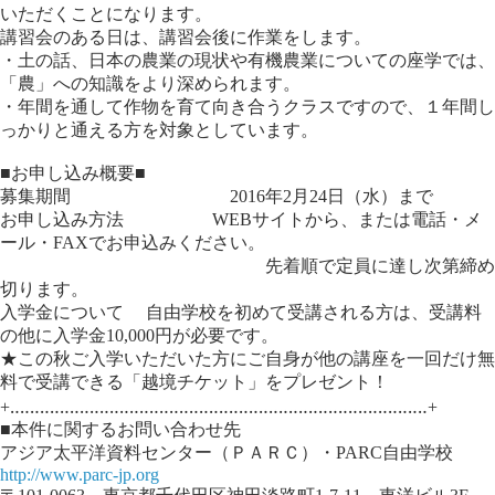
いただくことになります。
講習会のある日は、講習会後に作業をします。
・土の話、日本の農業の現状や有機農業についての座学では、
「農」への知識をより深められます。
・年間を通して作物を育て向き合うクラスですので、１年間し
っかりと通える方を対象としています。
■お申し込み概要■
募集期間 2016年2月24日（水）まで
お申し込み方法 WEBサイトから、または電話・メ
ール・FAXでお申込みください。
先着順で定員に達し次第締め
切ります。
入学金について 自由学校を初めて受講される方は、受講料
の他に入学金10,000円が必要です。
★この秋ご入学いただいた方にご自身が他の講座を一回だけ無
料で受講できる「越境チケット」をプレゼント！
+‥‥‥‥‥‥‥‥‥‥‥‥‥‥‥‥‥‥‥‥‥‥‥‥‥‥‥‥‥‥‥‥‥‥‥‥‥‥‥‥‥‥+
■本件に関するお問い合わせ先
アジア太平洋資料センター（ＰＡＲＣ）・PARC自由学校
http://www.parc-jp.org