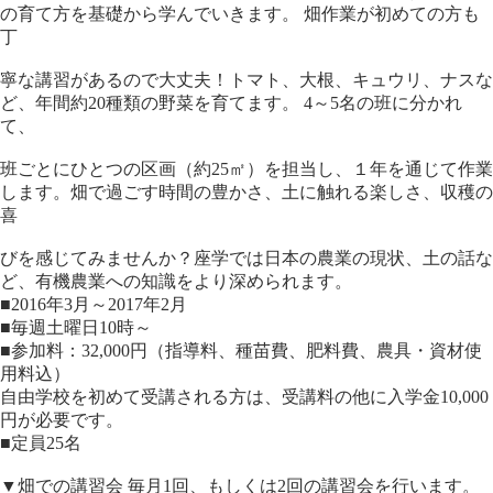
の育て方を基礎から学んでいきます。 畑作業が初めての方も
丁
寧な講習があるので大丈夫！トマト、大根、キュウリ、ナスな
ど、年間約20種類の野菜を育てます。 4～5名の班に分かれ
て、
班ごとにひとつの区画（約25㎡）を担当し、１年を通じて作業
します。畑で過ごす時間の豊かさ、土に触れる楽しさ、収穫の
喜
びを感じてみませんか？座学では日本の農業の現状、土の話な
ど、有機農業への知識をより深められます。
■2016年3月～2017年2月
■毎週土曜日10時～
■参加料：32,000円（指導料、種苗費、肥料費、農具・資材使
用料込）
自由学校を初めて受講される方は、受講料の他に入学金10,000
円が必要です。
■定員25名
▼畑での講習会 毎月1回、もしくは2回の講習会を行います。