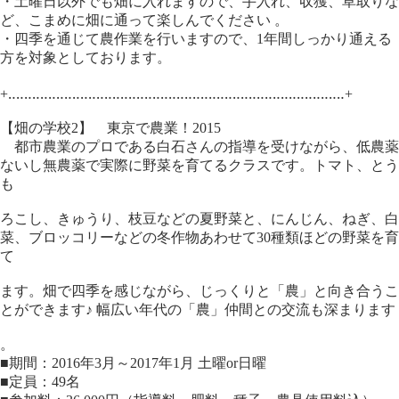
・土曜日以外でも畑に入れますので、手入れ、収獲、草取りな
ど、こまめに畑に通って楽しんでください 。
・四季を通じて農作業を行いますので、1年間しっかり通える
方を対象としております。
+‥‥‥‥‥‥‥‥‥‥‥‥‥‥‥‥‥‥‥‥‥‥‥‥‥‥‥‥‥‥‥‥‥‥‥‥‥‥‥‥‥‥+
【畑の学校2】 東京で農業！2015
都市農業のプロである白石さんの指導を受けながら、低農薬
ないし無農薬で実際に野菜を育てるクラスです。トマト、とう
も
ろこし、きゅうり、枝豆などの夏野菜と、にんじん、ねぎ、白
菜、ブロッコリーなどの冬作物あわせて30種類ほどの野菜を育
て
ます。畑で四季を感じながら、じっくりと「農」と向き合うこ
とができます♪ 幅広い年代の「農」仲間との交流も深まります
。
■期間：2016年3月～2017年1月 土曜or日曜
■定員：49名