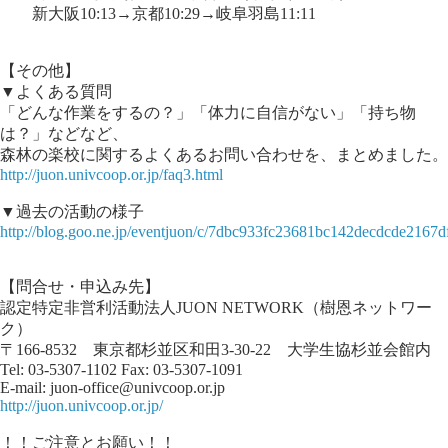
新大阪10:13→京都10:29→岐阜羽島11:11
【その他】
▼よくある質問
「どんな作業をするの？」「体力に自信がない」「持ち物
は？」などなど、
森林の楽校に関するよくあるお問い合わせを、まとめました。
http://juon.univcoop.or.jp/faq3.html
▼過去の活動の様子
http://blog.goo.ne.jp/eventjuon/c/7dbc933fc23681bc142decdcde2167d
【問合せ・申込み先】
認定特定非営利活動法人JUON NETWORK（樹恩ネットワー
ク）
〒166-8532 東京都杉並区和田3-30-22 大学生協杉並会館内
Tel: 03-5307-1102 Fax: 03-5307-1091
E-mail: juon-office@univcoop.or.jp
http://juon.univcoop.or.jp/
！！ご注意とお願い！！