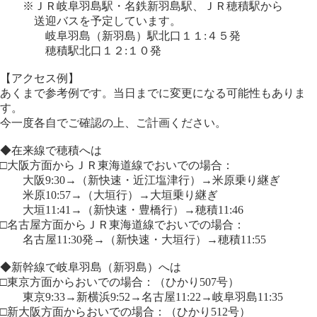
※ＪＲ岐阜羽島駅・名鉄新羽島駅、ＪＲ穂積駅から
送迎バスを予定しています。
岐阜羽島（新羽島）駅北口１１:４５発
穂積駅北口１２:１０発
【アクセス例】
あくまで参考例です。当日までに変更になる可能性もありま
す。
今一度各自でご確認の上、ご計画ください。
◆在来線で穂積へは
□大阪方面からＪＲ東海道線でおいでの場合：
大阪9:30→（新快速・近江塩津行）→米原乗り継ぎ
米原10:57→（大垣行）→大垣乗り継ぎ
大垣11:41→（新快速・豊橋行）→穂積11:46
□名古屋方面からＪＲ東海道線でおいでの場合：
名古屋11:30発→（新快速・大垣行）→穂積11:55
◆新幹線で岐阜羽島（新羽島）へは
□東京方面からおいでの場合：（ひかり507号）
東京9:33→新横浜9:52→名古屋11:22→岐阜羽島11:35
□新大阪方面からおいでの場合：（ひかり512号）