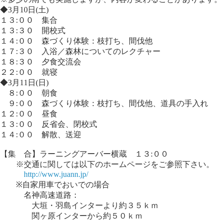
◆3月10日(土)
１３:００ 集合
１３:３０ 開校式
１４:００ 森づくり体験：枝打ち、間伐他
１７:３０ 入浴／森林についてのレクチャー
１８:３０ 夕食交流会
２２:００ 就寝
◆3月11日(日)
８:００ 朝食
９:００ 森づくり体験：枝打ち、間伐他、道具の手入れ
１２:００ 昼食
１３:００ 反省会、閉校式
１４:００ 解散、送迎
【集 合】ラーニングアーバー横蔵 １３:００
※交通に関しては以下のホームページをご参照下さい。
http://www.juann.jp/
※自家用車でおいでの場合
名神高速道路：
大垣・羽島インターより約３５ｋｍ
関ヶ原インターから約５０ｋｍ