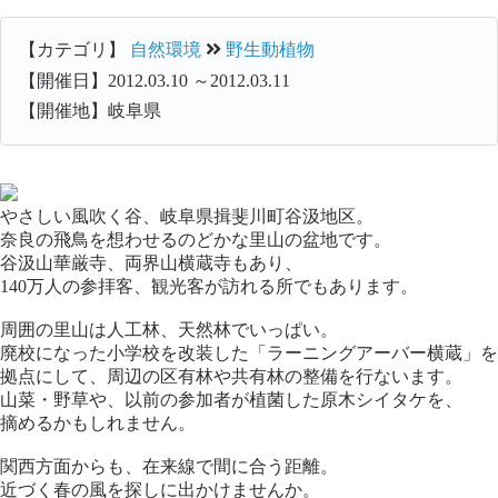
【カテゴリ】
自然環境
野生動植物
【開催日】2012.03.10 ～2012.03.11
【開催地】岐阜県
やさしい風吹く谷、岐阜県揖斐川町谷汲地区。
奈良の飛鳥を想わせるのどかな里山の盆地です。
谷汲山華厳寺、両界山横蔵寺もあり、
140万人の参拝客、観光客が訪れる所でもあります。
周囲の里山は人工林、天然林でいっぱい。
廃校になった小学校を改装した「ラーニングアーバー横蔵」を
拠点にして、周辺の区有林や共有林の整備を行ないます。
山菜・野草や、以前の参加者が植菌した原木シイタケを、
摘めるかもしれません。
関西方面からも、在来線で間に合う距離。
近づく春の風を探しに出かけませんか。