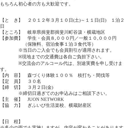
もちろん初心者の方も大歓迎です。
【と き】 ２０１２年３月１０日(土)～１１日(日) １泊２
日
【ところ】 岐阜県揖斐郡揖斐川町谷汲・横蔵地区
【参加費】 学生・会員８,０００円／一般１０,０００円
（保険料、宿泊食事１泊３食代等）
※当日のご入会でも会員割引が適用されます。
※現地までの交通費は各自ご負担下さい。
※交流会のアルコール代は、別途実費を申し受けま
す。
【内 容】 森づくり体験１００％ 枝打ち・間伐等
【定 員】 ３０名
【締 切】 ３月２日(金)
※締切日過ぎてのお申込みはご相談下さい。
【主 催】 JUON NETWORK
【協 力】 ぎふいび生活楽校、横蔵財産区
【日 程】
※多少の雨でも実施しますが、内容が変わることがあります。