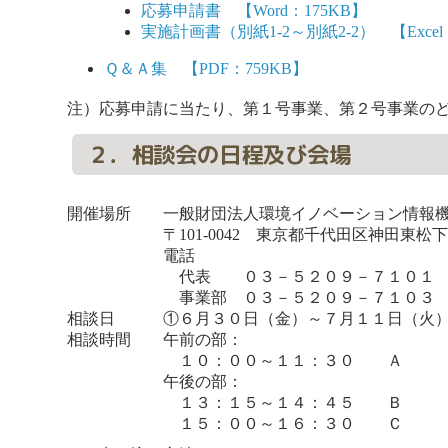
応募申請書 【Word：175KB】
実施計画書（別紙1-2～別紙2-2） 【Excel
Ｑ＆Ａ集 【PDF：759KB】
注）応募申請に当たり、第１号事業、第２号事業の
２．相談会の日程及び会場
開催場所
一般財団法人環境イノベーション情報
〒101-0042 東京都千代田区神田東松
電話
代表
０３－５２０９－７１０１
事業部
０３－５２０９－７１０３
相談日
①６月３０日（金）～７月１１日（火
相談時間
午前の部：
１０：００～１１：３０ Ａ
午後の部：
１３：１５～１４：４５ Ｂ
１５：００～１６：３０ Ｃ