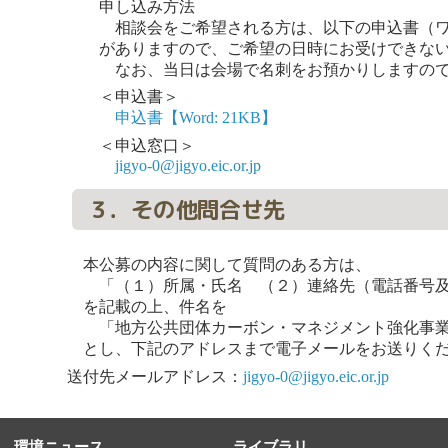
申し込み方法
相談会をご希望される方は、以下の申込書（ワ
がありますので、ご希望の日時にお受けできな
なお、当日は会場で名刺をお預かりしますので
＜申込書＞
申込書【Word: 21KB】
＜申込窓口＞
jigyo-0@jigyo.eic.or.jp
３．その他問合せ先
本公募の内容に関して質問のある方は、
「（１）所属・氏名 （２）連絡先（電話番号及
を記載の上、件名を
「地方公共団体カーボン・マネジメント強化事業
とし、下記のアドレスまで電子メールをお送りく
送付先メールアドレス：
jigyo-0@jigyo.eic.or.jp
環境ニュース
ライブラリ