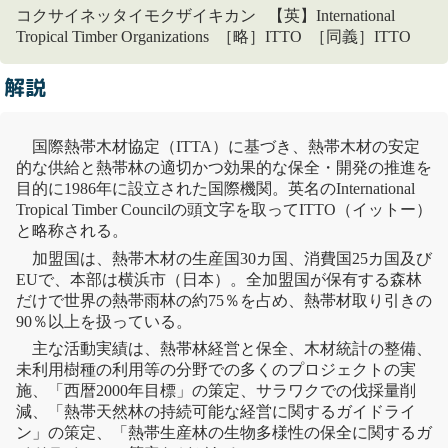
コクサイネッタイモクザイキカン 【英】International
Tropical Timber Organizations ［略］ITTO ［同義］ITTO
解説
国際
熱帯
木材協定（
ITTA
）に基づき、
熱帯
木材の安定
的な供給と
熱帯
林
の適切かつ効果的な保全・開発の推進を
目的に1986年に設立された国際機関。英名のInternational
Tropical Timber Councilの頭文字を取って
ITTO
（イットー）
と略称される。
加盟国は、
熱帯
木材の生産国30カ国、消費国25カ国及び
EUで、本部は横浜市（日本）。全加盟国が保有する森林
だけで世界の
熱帯
雨林
の約75％を占め、
熱帯
材
取り引きの
90％以上を扱っている。
主な活動実績は、
熱帯
林
経営と保全、木材統計の整備、
未利用樹種の利用等の分野での多くのプロジェクトの実
施、「西暦2000年目標」の策定、サラワクでの伐採量削
減、「
熱帯
天然林
の持続可能な経営に関するガイドライ
ン」の策定、「
熱帯
生産林の
生物多様性の保全
に関するガ