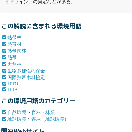
イドライン」の策定などがある。
この解説に含まれる環境用語
熱帯林
熱帯材
熱帯雨林
熱帯
天然林
生物多様性の保全
国際熱帯木材協定
ITTO
ITTA
この環境用語のカテゴリー
自然環境
>
森林・林業
地球環境
>
森林（地球環境）
関連Webサイト