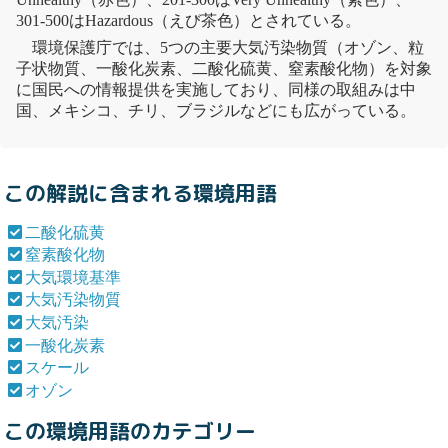
301-500はHazardous（えび茶色）とされている。
環境保護庁では、5つの主要
大気汚染
物質
（
オゾン
、粒
子状物質、
一酸化炭素
、
二酸化硫黄
、
窒素酸化物
）を対象
に国民への情報提供を実施しており、同様の取組みは中
国、メキシコ、チリ、ブラジルなどにも広がっている。
この解説に含まれる環境用語
二酸化硫黄
窒素酸化物
大気環境基準
大気汚染物質
大気汚染
一酸化炭素
スケール
オゾン
この環境用語のカテゴリー