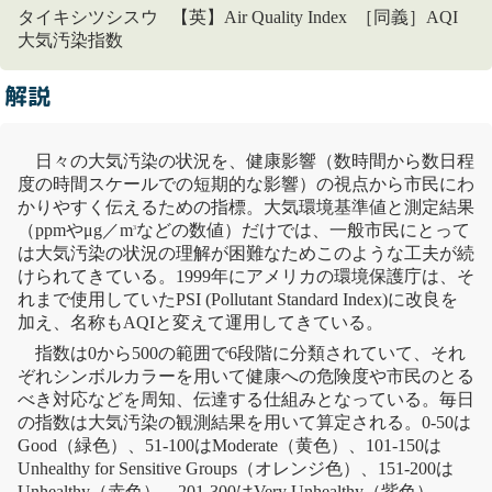
タイキシツシスウ 【英】Air Quality Index ［同義］AQI
大気汚染指数
解説
日々の
大気汚染
の状況を、健康影響（数時間から数日程
度の時間
スケール
での短期的な影響）の視点から市民にわ
かりやすく伝えるための指標。
大気環境基準
値と測定結果
（ppmやμg／m
などの数値）だけでは、一般市民にとって
3
は
大気汚染
の状況の理解が困難なためこのような工夫が続
けられてきている。1999年にアメリカの環境保護庁は、そ
れまで使用していたPSI (Pollutant Standard Index)に改良を
加え、名称もAQIと変えて運用してきている。
指数は0から500の範囲で6段階に分類されていて、それ
ぞれシンボルカラーを用いて健康への危険度や市民のとる
べき対応などを周知、伝達する仕組みとなっている。毎日
の指数は
大気汚染
の観測結果を用いて算定される。0-50は
Good（緑色）、51-100はModerate（黄色）、101-150は
Unhealthy for Sensitive Groups（オレンジ色）、151-200は
Unhealthy（赤色）、201-300はVery Unhealthy（紫色）、