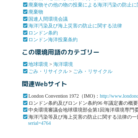
廃棄物その他の物の投棄による海洋汚染の防止に
廃棄物
国連人間環境会議
海洋汚染及び海上災害の防止に関する法律
ロンドン条約
ロンドン海洋投棄条約
この環境用語のカテゴリー
地球環境
>
海洋環境
ごみ・リサイクル
>
ごみ・リサイクル
関連Webサイト
London Convention 1972（IMO)：
http://www.londonc
ロンドン条約及びロンドン条約96 年議定書の概
中央環境審議会地球環境部会第1回海洋環境専門
海洋汚染等及び海上災害の防止に関する法律の一部
serial=4764