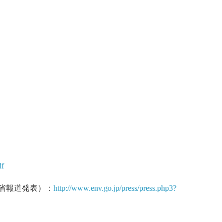
df
境省報道発表）：
http://www.env.go.jp/press/press.php3?