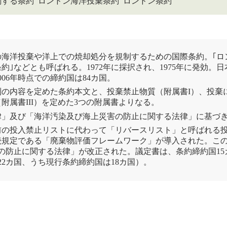
する条約 ロンドン海洋投棄条約 ロンドン条約
の海洋投棄や洋上での焼却処分を規制するための国際条約。｢
ロ
条約
｣などとも呼ばれる。1972年に採択され、1975年に発効。日
06年時点での締約国は84カ国。
の内容を定めた条約本文と、投棄禁止物質（附属書I）、投棄に
属書III）を定めた3つの附属書よりなる。
律
」及び「
海洋汚染及び海上災害の防止に関する法律
」に基づ
、以前の投入禁止リストに代わって「リバースリスト」と呼ばれ
続規定である「
廃棄物
評価フレームワーク」が導入された。この
の防止に関する法律
」が改正された。議定書は、条約締約国15
22カ国、うち現行条約締約国は18カ国）。