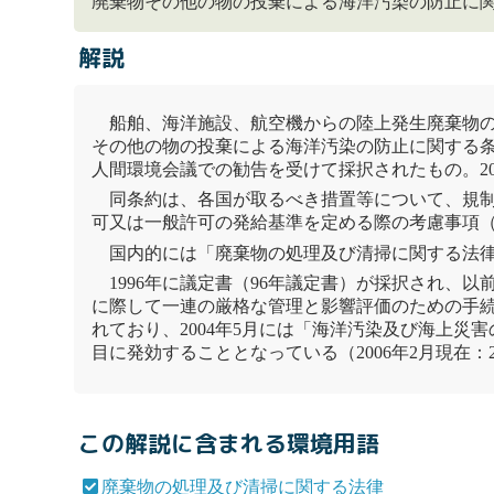
廃棄物その他の物の投棄による海洋汚染の防止に関
解説
船舶、海洋施設、航空機からの陸上発生
廃棄物
その他の物の投棄による海洋汚染の防止に関する
人間環境会議
での勧告を受けて採択されたもの。20
同条約は、各国が取るべき措置等について、規制
可又は一般許可の発給基準を定める際の考慮事項（附
国内的には「
廃棄物
の処理及び清掃に関する法
1996年に議定書（96年議定書）が採択され
に際して一連の厳格な管理と影響評価のための手
れており、2004年5月には「
海洋汚染及び海上災害
目に発効することとなっている（2006年2月現在：
この解説に含まれる環境用語
廃棄物の処理及び清掃に関する法律