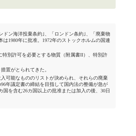
ンドン海洋投棄条約
｣、「
ロンドン条約
｣、「
廃棄物
本は1980年に批准。1972年のストックホルムの
国連
特別許可を必要とする物質（附属書II）、特別許
き措置がとられてきた。
る投入可能なもののリストが決められ、それらの廃棄
96年議定書の締結を目指して国内法の整備が急が
カ国を含む26カ国以上の批准または加入の後、30日