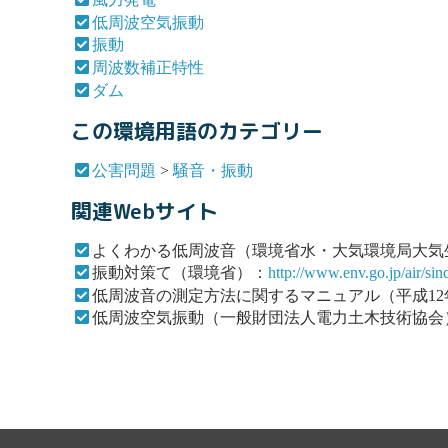
低周波空気振動
振動
周波数補正特性
ダム
この環境用語のカテゴリー
公害問題
>
騒音・振動
関連Webサイト
よくわかる低周波音（環境省水・大気環境局大気
振動対策て（環境省）：
http://www.env.go.jp/air/sin
低周波音の測定方法に関するマニュアル（平成12
低周波空気振動（一般財団法人電力土木技術協会