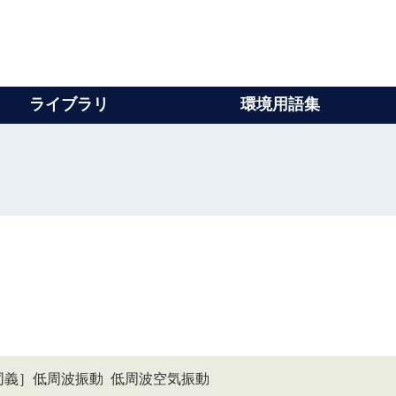
ライブラリ
環境用語集
se ［同義］低周波振動 低周波空気振動