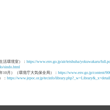
生活環境室）：
https://www.env.go.jp/air/teishuha/yokuwakaru/full.p
do/sindo.html
年10月）（環境庁大気保全局）：
https://www.env.go.jp/content/9
）：
https://www.jepoc.or.jp/tecinfo/library.php?_w=Library&_x=detai