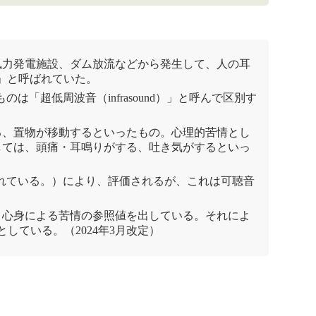
風力発電
施設、
ダム
放流などから発生して、人の耳
」と呼ばれていた。
は「超低周波音（infrasound）」と呼んで区別す
る、置物が移動するといったもの。心理的苦情とし
しては、頭痛・耳鳴りがする、吐き気がするといっ
定されている。）により、評価されるが、これは可聴音
情と心身による苦情の参照値を出している。それによ
るとしている。（2024年3月改定）