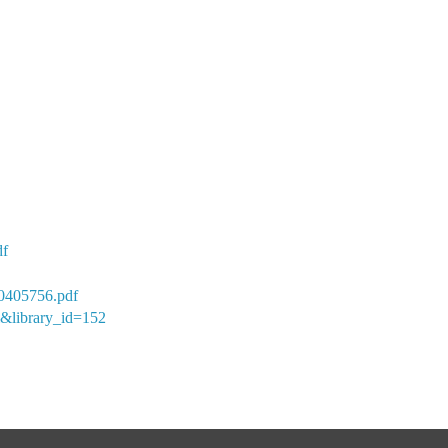
df
00405756.pdf
l&library_id=152