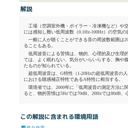
解説
工場（空調室外機・ボイラー・冷凍機など）や
には感知し難い低周波数（0.1Hz-100Hz）の空気の
一般に人が聴くことができる音の周波数範囲は20Hz
ることもある。
低周波音による苦情は、物的、心理的及び生理
ては、よく眠れない、気分がいらいらする、胸や
たものが知られている。
超低周波音は、G特性（1-20Hzの超低周波音
における聴感補正特性であるA特性に相当する。
環境省では、2000年に「低周波音の測定方法に
ると、物的苦情は5Hzでは70dB、20Hzでは80dB
この解説に含まれる環境用語
風力発電