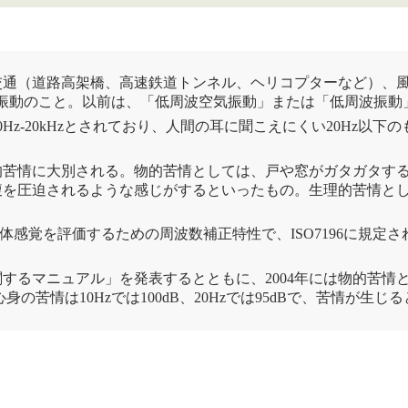
交通（道路高架橋、高速鉄道トンネル、ヘリコプターなど）、
振動
のこと。以前は、「
低周波空気
振動
」または「低周波
振動
-20kHzとされており、人間の耳に聞こえにくい20Hz以下のもの
的苦情に大別される。物的苦情としては、戸や窓がガタガタす
腹を圧迫されるような感じがするといったもの。生理的苦情と
の人体感覚を評価するための
周波数補正特性
で、ISO7196に規
関するマニュアル」を発表するとともに、2004年には物的苦
、心身の苦情は10Hzでは100dB、20Hzでは95dBで、苦情が生じ