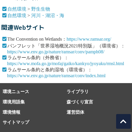
自然環境
>
野生生物
自然環境
>
河川・湖沼・海
関連Webサイト
The Convention on Wetlands：
https://www.ramsar.org/
パンフレット「世界湿地概況2021特別版」（環境省）：
https://www.env.go.jp/nature/ramsar/conv/pamph08/
ラムサール条約（外務省）：
https://www.mofa.go.jp/mofaj/gaiko/kankyo/jyoyaku/rmsl.html
ラムサール条約と条約湿地（環境省）：
https://www.env.go.jp/nature/ramsar/conv/index.html
環境ニュース
ライブラリ
環境用語集
森づくり宣言
環境情報
運営団体
サイトマップ