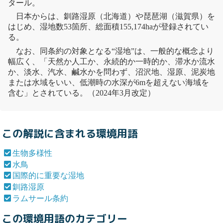
タール。
日本からは、
釧路湿原
（北海道）や琵琶湖（滋賀県）を
はじめ、湿地数53箇所、総面積155,174haが登録されてい
る。
なお、同条約の対象となる“湿地”は、一般的な概念より
幅広く、「天然か人工か、永続的か一時的か、滞水か流水
か、淡水、汽水、鹹水かを問わず、沼沢地、湿原、泥炭地
または水域をいい、低潮時の水深が6mを超えない海域を
含む」とされている。（2024年3月改定）
この解説に含まれる環境用語
生物多様性
水鳥
国際的に重要な湿地
釧路湿原
ラムサール条約
この環境用語のカテゴリー