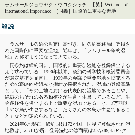
ラムサールジョウヤクトウロクシッチ 【英】Wetlands of
International Importance ［同義］国際的に重要な湿地
解説
ラムサール条約
の規定に基づき、同条約事務局に登録さ
れた
国際的に重要な湿地
。近年は、「
ラムサール条約
湿
地」と称すようになってきている。
同条約は締約国に、
国際的に重要な湿地
を登録保全する
よう求めている。1996年以降、条約の科学技術検討委員会
が選定基準を見直し、1999年の会議で重要湿地を拡充する
ための戦略的枠組みと指針が採択された。湿地の登録基準
として、「その土地における代表的な湿地であることや、
絶滅のおそれのある動植物が生育・生息しているなど、
生
物多様性
を保全する上で重要な湿地であること、2万羽以
上の
水鳥
が生息するなど、たくさんの
水鳥
が生息できるこ
と」などが定められている。
2024年6月現在、締約国数172か国、世界で登録された湿
地数は、2,518か所、登録湿地の総面積は257,289,430ヘク