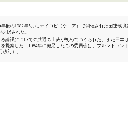
0年後の1982年5月にナイロビ（ケニア）で開催された
国連環境
どが採択された。
ぐる論議についての共通の土俵が初めてつくられた。また日本
を提案した（1984年に発足したこの委員会は、ブルントラン
8月改訂）。