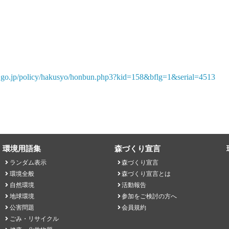
.go.jp/policy/hakusyo/honbun.php3?kid=158&bflg=1&serial=4513
環境用語集
森づくり宣言
ランダム表示
森づくり宣言
環境全般
森づくり宣言とは
自然環境
活動報告
地球環境
参加をご検討の方へ
公害問題
会員規約
ごみ・リサイクル