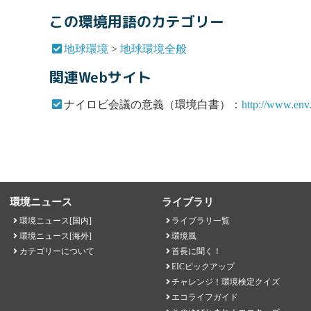
この環境用語のカテゴリー
地球環境
>
地球環境全般
関連Webサイト
ナイロビ会議の意義（環境白書）：
http://www.env
環境ニュース
ライブラリ
環境ニュース[国内]
ライブラリ一覧
環境ニュース[海外]
環境風
カテゴリーについて
首長に聞く！
EICピックアップ
チャレンジ！環境検定クイズ
エコライフガイド