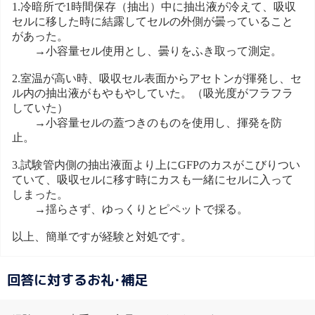
1.冷暗所で1時間保存（抽出）中に抽出液が冷えて、吸収
セルに移した時に結露してセルの外側が曇っていること
があった。
→小容量セル使用とし、曇りをふき取って測定。
2.室温が高い時、吸収セル表面からアセトンが揮発し、セ
ル内の抽出液がもやもやしていた。（吸光度がフラフラ
していた）
→小容量セルの蓋つきのものを使用し、揮発を防
止。
3.試験管内側の抽出液面より上にGFPのカスがこびりつい
ていて、吸収セルに移す時にカスも一緒にセルに入って
しまった。
→揺らさず、ゆっくりとピペットで採る。
以上、簡単ですが経験と対処です。
回答に対するお礼･補足