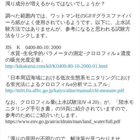
濁り成分が増えるからではないでしょうか？
調べた範囲内では、ワットマン社のGF/Fグラスファイバ
ーろ紙がよく使用されているようです。以下に、上水試
験方法ではありませんが、参考になると思われる試験方
法をリンクします。
JIS K 0400-80-10: 2000
「水質−生化学的パラメータの測定−クロロフィル a 濃度
の吸光光度定量」
http://kikakurui.com/k0/K0400-80-10-2000-01.html
「日本周辺海域における低次生態系モニタリングにおけ
る蛍光法によるクロロフィルa分析マニュアル」
http://tnfri.fra.affrc.go.jp/kaiyo/aline/manual/chl-measure.pdf
なお、クロロフィル量(上水試験法Ⅳ-4 20)」が、「陸水モ
ニタリング手引き書」の59頁に紹介されていますので、
参考のためにご紹介いたします。
https://www.env.go.jp/air/acidrain/man/land_water/full.pdf
「濁りの原因が不明なので、解決策が見つかりませ