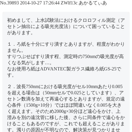
No.39893
2014-10-27 17:26:44
ZWlf13c
あかるてぃあ
初めまして、上水試験法におけるクロロフィル測定（ア
セトン抽出による吸光光度法）について困っていること
があります。
１．ろ紙を十分にすり潰すとありますが、程度がわかり
ません。
すりつぶせばすり潰す程、測定時の750nmの吸光度が高
くなる気がします…。
なお使用ろ紙はADVANTEC製ガラス繊維ろ紙GS-25で
す。
２．波長750nmにおける吸光度がセル10mmあたり0.005
を超える場合は（50mmセルで0.025としています）、ア
セトン数滴を加えて再遠心するとありますが、規定の遠
心条件（1500g×10分）ではほぼ間違いなく0.005を大き
く超えます。そのため2000g×30分ほど遠心をかけ、上
澄みを別の遠沈管に移した後、さらに同条件で遠心をか
けることもあるのですが、これでも超えることがありま
す。濁りの原因が不明なので、解決策が見つかりませ