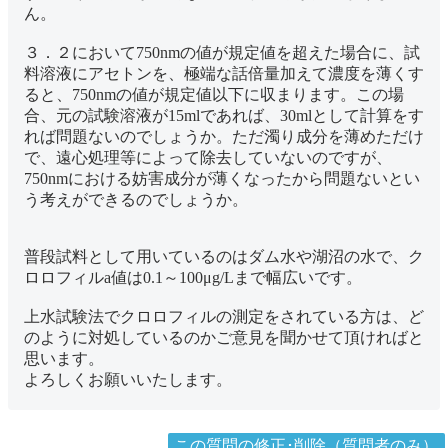
ん。
３．２において750nmの値が規定値を超えた場合に、試
料溶液にアセトンを、極端な話倍量加えて濃度を薄くす
ると、750nmの値が規定値以下に収まります。この場
合、元の試験溶液が15mlであれば、30mlとして計算をす
れば問題ないのでしょうか。ただ濁り成分を薄めただけ
で、遠心処理等によって除去していないのですが、
750nmにおける妨害成分が薄くなったから問題ないとい
う考えができるのでしょうか。
普段試料として用いているのはダム水や湖沼の水で、ク
ロロフィルa値は0.1～100μg/Lまで幅広いです。
上水試験法でクロロフィルの測定をされている方は、ど
のように対処しているのかご意見を聞かせて頂ければと
思います。
よろしくお願いいたします。
この質問の修正･削除（質問者のみ）