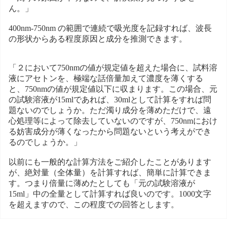
ん。」
400nm-750nm の範囲で連続で吸光度を記録すれば、波長
の形状からある程度原因と成分を推測できます。
「２において750nmの値が規定値を超えた場合に、試料溶
液にアセトンを、極端な話倍量加えて濃度を薄くする
と、750nmの値が規定値以下に収まります。この場合、元
の試験溶液が15mlであれば、30mlとして計算をすれば問
題ないのでしょうか。ただ濁り成分を薄めただけで、遠
心処理等によって除去していないのですが、750nmにおけ
る妨害成分が薄くなったから問題ないという考えができ
るのでしょうか。」
以前にも一般的な計算方法をご紹介したことがあります
が、絶対量（全体量）を計算すれば、簡単に計算できま
す。つまり倍量に薄めたとしても「元の試験溶液が
15ml」中の全量として計算すれば良いのです。1000文字
を超えますので、この程度での回答とします。