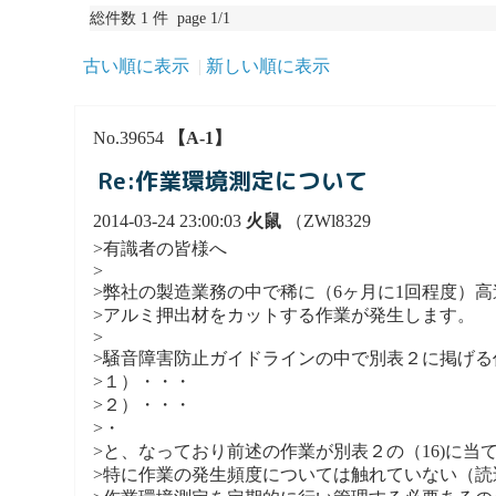
総件数 1 件 page 1/1
古い順に表示
新しい順に表示
No.39654
【A-1】
Re:作業環境測定について
2014-03-24 23:00:03
火鼠
（ZWl8329
>有識者の皆様へ
>
>弊社の製造業務の中で稀に（6ヶ月に1回程度）
>アルミ押出材をカットする作業が発生します。
>
>騒音障害防止ガイドラインの中で別表２に掲げ
>１）・・・
>２）・・・
>・
>と、なっており前述の作業が別表２の（16)に当
>特に作業の発生頻度については触れていない（読