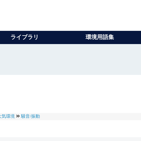
ライブラリ
環境用語集
大気環境
騒音/振動