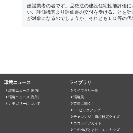
建設業者の者です。品確法の建設住宅性能評価に
い、評価機関より評価書の交付を受けることを計
が対象になるのでしょうか、それともＬＤ等の代
環境ニュース
ライブラリ
環境ニュース[国内]
ライブラリ一覧
環境ニュース[海外]
環境風
カテゴリーについて
首長に聞く！
EICピックアップ
チャレンジ！環境検定クイズ
エコライフガイド
このゆびとまれ！エコキッズ