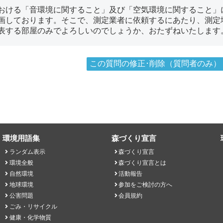
おける「音環境に関すること」及び「空気環境に関すること」
画しております。そこで、測定業者に依頼するにあたり、測定
表する部屋のみでよろしいのでしょうか、おたずねいたします
この質問の修正･削除（質問者のみ）
環境用語集
森づくり宣言
ランダム表示
森づくり宣言
環境全般
森づくり宣言とは
自然環境
活動報告
地球環境
参加をご検討の方へ
公害問題
会員規約
ごみ・リサイクル
健康・化学物質