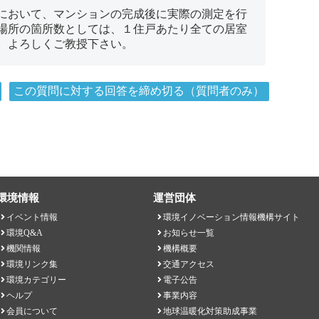
において、マンションの完成後に実際の測定を行
場所の箇所数としては、１住戸あたり全ての居室
。よろしくご教授下さい。
この質問に対する回答を締め切る（質問者のみ）
環境情報
運営団体
イベント情報
環境イノベーション情報機構サイト
環境Q&A
お知らせ一覧
機関情報
機構概要
環境リンク集
交通アクセス
環境カテゴリー
電子公告
ヘルプ
事業内容
会員について
地球温暖化対策助成事業