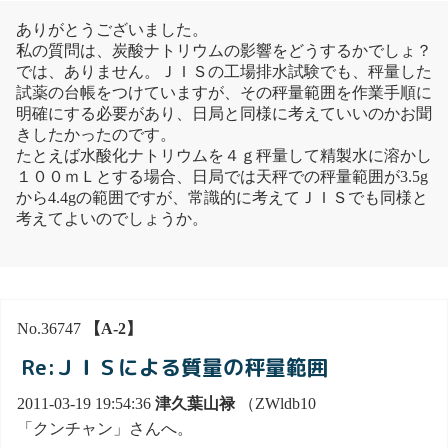
ありがとうございました。
私の質問は、炭酸ナトリウムの影響をどうするかでしょ？
では、ありません。ＪＩＳの工場排水試験でも、秤量した
試薬の台帳をつけていますが、その秤量範囲を作業手順に
明確にする必要があり、日局と同様に考えていいのかお聞
きしたかったのです。
たとえば水酸化ナトリウムを４ｇ秤量して精製水に溶かし
１００ｍＬとする場合、日局では天秤での秤量範囲が3.5g
から4.4gの範囲ですが、常識的に考えてＪＩＳでも同様と
考えてよいのでしょうか。
No.36747
【A-2】
Re:ＪＩＳによる質量の秤量範囲
2011-03-19 19:54:36
津久葉山禄
（ZWldb10
「クンチャン」さんへ。