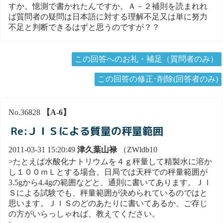
すか。憶測で書かれたんですか。Ａ－２補則を読まれれ
ば質問者の疑問は日本語に対する理解不足又は単に努力
不足と判断できるはずと思うのですが？？
この回答へのお礼・補足（質問者のみ）
この回答の修正･削除(回答者のみ)
No.36828
【A-6】
Re:ＪＩＳによる質量の秤量範囲
2011-03-31 15:20:49
津久葉山禄
（ZWldb10
>たとえば水酸化ナトリウムを４ｇ秤量して精製水に溶か
し１００ｍＬとする場合、日局では天秤での秤量範囲が
3.5gから4.4gの範囲などと、通則に書いてあります。ＪＩ
Ｓによる試験でも、秤量範囲が決められているのではと
思います。ＪＩＳのどのあたりに書いてあるか、ご存じ
の方がいらっしゃれば、教えてください。