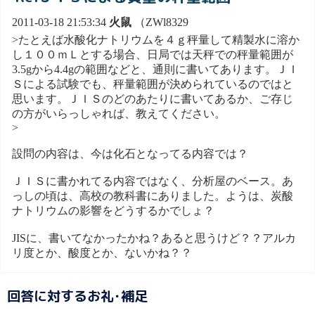
2011-03-18 21:53:34
火鼠
（ZWl8329
>たとえば水酸化ナトリウムを４ｇ秤量して精製水に溶か
し１００ｍＬとする場合、日局では天秤での秤量範囲が
3.5gから4.4gの範囲などと、通則に書いてあります。ＪＩ
Ｓによる試験でも、秤量範囲が決められているのではと
思います。ＪＩＳのどのあたりに書いてあるか、ご存じ
の方がいらっしゃれば、教えてください。
>
設問の内容は、今は化石となってる内容では？
ＪＩＳに書かれてる内容ではなく、分析屋のベース。あ
っしの頃は、高校の教科書にありました。ようは、炭酸
ナトリウムの影響をどうするかでしょ？
JISに、書いてなかったかね？あると思うけど？？アルカ
リ度とか、酸度とか、ないかね？？
回答に対するお礼･補足