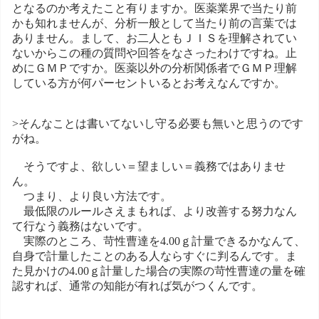
となるのか考えたこと有りますか。医薬業界で当たり前
かも知れませんが、分析一般として当たり前の言葉では
ありません。まして、お二人ともＪＩＳを理解されてい
ないからこの種の質問や回答をなさったわけですね。止
めにＧＭＰですか。医薬以外の分析関係者でＧＭＰ理解
している方が何パーセントいるとお考えなんですか。
>そんなことは書いてないし守る必要も無いと思うのです
がね。
そうですよ、欲しい＝望ましい＝義務ではありませ
ん。
つまり、より良い方法です。
最低限のルールさえまもれば、より改善する努力なん
て行なう義務はないです。
実際のところ、苛性曹達を4.00ｇ計量できるかなんて、
自身で計量したことのある人ならすぐに判るんです。ま
た見かけの4.00ｇ計量した場合の実際の苛性曹達の量を確
認すれば、通常の知能が有れば気がつくんです。