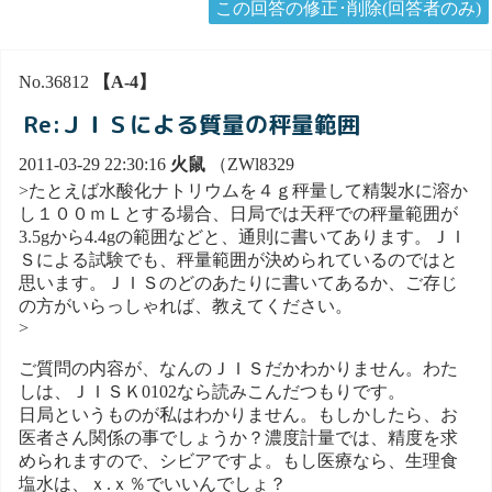
この回答の修正･削除(回答者のみ)
No.36812
【A-4】
Re:ＪＩＳによる質量の秤量範囲
2011-03-29 22:30:16
火鼠
（ZWl8329
>たとえば水酸化ナトリウムを４ｇ秤量して精製水に溶か
し１００ｍＬとする場合、日局では天秤での秤量範囲が
3.5gから4.4gの範囲などと、通則に書いてあります。ＪＩ
Ｓによる試験でも、秤量範囲が決められているのではと
思います。ＪＩＳのどのあたりに書いてあるか、ご存じ
の方がいらっしゃれば、教えてください。
>
ご質問の内容が、なんのＪＩＳだかわかりません。わた
しは、ＪＩＳＫ0102なら読みこんだつもりです。
日局というものが私はわかりません。もしかしたら、お
医者さん関係の事でしょうか？濃度計量では、精度を求
められますので、シビアですよ。もし医療なら、生理食
塩水は、ｘ.ｘ％でいいんでしょ？