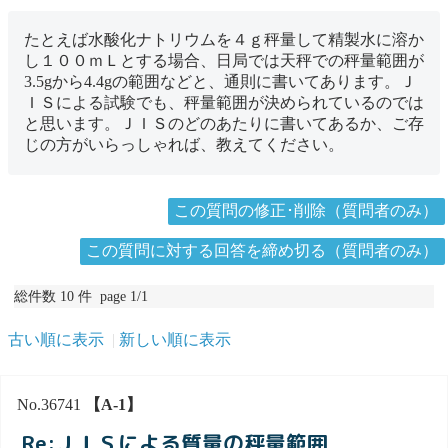
たとえば水酸化ナトリウムを４ｇ秤量して精製水に溶か
し１００ｍＬとする場合、日局では天秤での秤量範囲が
3.5gから4.4gの範囲などと、通則に書いてあります。Ｊ
ＩＳによる試験でも、秤量範囲が決められているのでは
と思います。ＪＩＳのどのあたりに書いてあるか、ご存
じの方がいらっしゃれば、教えてください。
この質問の修正･削除（質問者のみ）
この質問に対する回答を締め切る（質問者のみ）
総件数 10 件 page 1/1
古い順に表示
新しい順に表示
No.36741
【A-1】
Re:ＪＩＳによる質量の秤量範囲