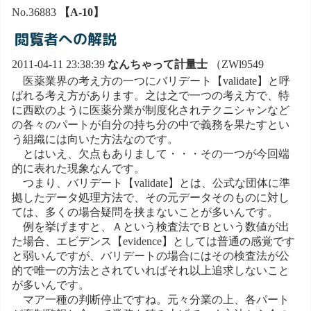
No.36883
【A-10】
閲覧者への解説
2011-04-11 23:38:39
なんちゃって計量士
（ZWl9549
医薬業界の考え方の一つにバリデート【validate】と呼
ばれる考え方があります。之は之で一つの考え方で、特
に西欧のように医薬分業が制度化されテクニシャンなど
の各々のパートが自分の持ち分の中で義務を果たすとい
う組織には向いた方法なのです。
とはいえ、欠点もありまして・・・その一つが今回端
的に表れた現象なんです。
つまり、バリデート【validate】とは、公式な団体に準
拠したデータ処理方法で、その元データそのものに対し
ては、多くの場合疑問を挟まないことが多いんです。
例を挙げますと、Ａという検査法でＢという数値が出
た場合、エビデンス【evidence】としては普通の感覚です
と弱いんですが、バリデートの場合にはその検査法が公
的で唯一の方法とされていればそれ以上追求しないこと
が多いんです。
マア一種の判断停止ですね。元々分業の上、各パート