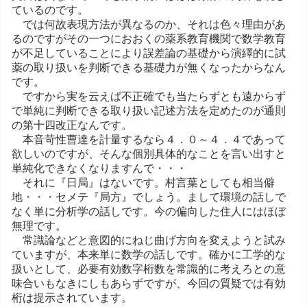
ているのです。
では何故表現方法が異なるのか、それは色々理由があ
るのですがその一つにおおくの薬系教育機関で数学教育
が不足していることにより誤差論の基礎から演繹的に試
薬の取り扱いを判断できる基礎力が無くなったからなん
です。
ですから実を云えば不正確でも当たらずとも遠からず
で単純に判断できる取り扱い記述方法を定めたのが通則
の第十四改正なんです。
本音苛性曹達を計量するなら４．０～４．４であって
欲しいのですが、そんな個別具体的なことを言い出すと
単純化できなくなりますんで・・・
それに『日局』はないです。村言葉としても相当僻
地・・・セメテ『局方』でしょう。まして環境の話しで
なく単に分析学の話しです。今の偏向した住人にはほぼ
無理です。
常識論などと意図的にねじ曲げ方向を変えようと試み
ていますが、本来単に数学の話しです。確かに工学的な
扱いとして、必要有効数字桁数を常識的に考えろとの意
味合いもなきにしもあらずですが、今回の質疑では有効
桁は提示されています。