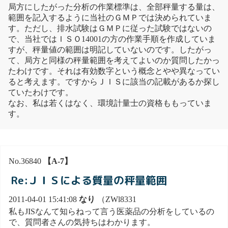
局方にしたがった分析の作業標準は、全部秤量する量は、
範囲を記入するように当社のＧＭＰでは決められていま
す。ただし、排水試験はＧＭＰに従った試験ではないの
で、当社ではＩＳＯ14001の方の作業手順を作成していま
すが、秤量値の範囲は明記していないのです。したがっ
て、局方と同様の秤量範囲を考えてよいのか質問したかっ
たわけです。それは有効数字という概念とやや異なってい
ると考えます。ですからＪＩＳに該当の記載があるか探し
ていたわけです。
なお、私は若くはなく、環境計量士の資格ももっていま
す。
No.36840
【A-7】
Re:ＪＩＳによる質量の秤量範囲
2011-04-01 15:41:08
なり
（ZWl8331
私もJISなんて知らねって言う医薬品の分析をしているの
で、質問者さんの気持ちはわかります。