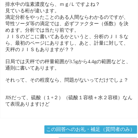
排水中の塩素濃度なら、ｍｇ/Ｌですよね？
見ている桁が違います。
滴定分析をやったことのある人間ならわかるのですが、
苛性ソーダ等の滴定では、必ずファクター（係数）を決
めます。分析では当たり前です。
ＪＩＳのどこに書いてあるかというと、分析のＪＩＳな
ら、最初のページにありますし、あと、計量に対して、
天秤のＪＩＳもありますが？？
日局では天秤での秤量範囲が3.5gから4.4gの範囲などと、
通則に書いてあります。
それって、その程度なら、問題がないってだけでしょ？
JISだって、硫酸（１+２）（硫酸１容積＋水２容積）なん
て表現ありますけど
この回答へのお礼・補足（質問者のみ）