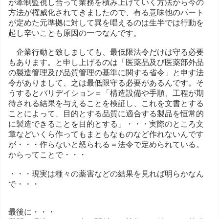
が牽制監視し合って業務を積み上げていく方法から今の
方法が権威化されてきましたので、有る意味他のパート
が定めた元準拠に対して異を唱えるのは生半では行動を
起し辛いことも原因の一つなんです。
企業行動と致しましても、最低限法令だけは守る必要
もあります。と申し上げるのは「医薬品及び医薬部外品
の製造管理及び品質管理の基準に関する省令」と申す法
令がありまして、之は最低限守る必要があるんです。そ
うするとバリデイション＝「構造設備や手順、工程が期
待される結果を与えることを検証し、これを文書とする
ことによって、目的とする品質に適合する製品を恒常的
に製造できることを目的とする」・・・実際のところ文
章などいくら作ってもまともなものなど作れないんです
が・・・作らないと怒られる＝法令で定められている。
からってことで・・・
・・・現実は種々の薬害などの結果を見れば明らかなん
で・・・
最後に・・・