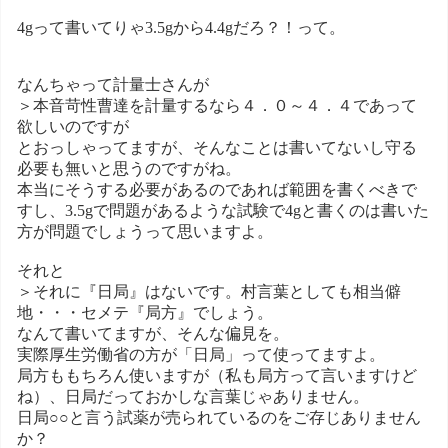
4gって書いてりゃ3.5gから4.4gだろ？！って。
なんちゃって計量士さんが
＞本音苛性曹達を計量するなら４．０～４．４であって
欲しいのですが
とおっしゃってますが、そんなことは書いてないし守る
必要も無いと思うのですがね。
本当にそうする必要があるのであれば範囲を書くべきで
すし、3.5gで問題があるような試験で4gと書くのは書いた
方が問題でしょうって思いますよ。
それと
＞それに『日局』はないです。村言葉としても相当僻
地・・・セメテ『局方』でしょう。
なんて書いてますが、そんな偏見を。
実際厚生労働省の方が「日局」って使ってますよ。
局方ももちろん使いますが（私も局方って言いますけど
ね）、日局だっておかしな言葉じゃありません。
日局○○と言う試薬が売られているのをご存じありません
か？