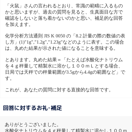
「火鼠」さんの言われるとおり、常識の範疇に入るもの
かと思いますが、過去の質問を見ると、生真面目な方で
確認をしないと落ち着かないのかと思い、補足的な回答
を加えます。
化学分析方法通則 JIS K 0050 の「8.2 計量の際の数値の表
し方」(1)"1g","1.2g","1.23g"などのように表す。この場合
は、丸めた結果が示された値になることを意味する。
とあります。丸めた結果＝「たとえば水酸化ナトリウム
を４ｇ秤量して精製水に溶かし１００ｍＬとする場合、
日局では天秤での秤量範囲が3.5gから4.4gの範囲など」で
す。
これが、あなたの質問に対する直接的な回答です。
回答に対するお礼･補足
ありがとうございました。
水酸化ナトリウムを４ｇ秤量して精製水に溶かし１００ｍ