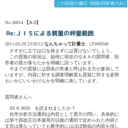
この回答の修正･削除(回答者のみ)
No.36814
【A-5】
Re:ＪＩＳによる質量の秤量範囲
2011-03-29 23:50:12
なんちゃって計量士
（ZWl9549
さすがに之では口を挟まずには置けないでしょう。
この質疑の状況は、如何に現在のＱ＆Ａの質問者、回
答者の質が落ちたかを明確に語っています。
今までの質疑には四名の常連と呼ばれる方が参加して
いますが、内容に対する調査理解度も質疑に対する姿勢
もいかにいいかげんかを明確に表しています。
質問者さんへ
JIS K 0050 を読まれましたか？
化学分析方法通則は内容として貴方の問い、具体的に
は第十四改正日本薬局方以後の通則で定められた内容と
文言は異なっていても数学的にはほぼ類似の内容を現し