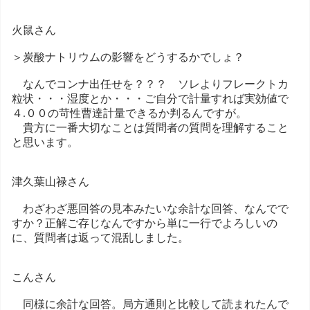
火鼠さん
＞炭酸ナトリウムの影響をどうするかでしょ？
なんでコンナ出任せを？？？ ソレよりフレークトカ
粒状・・・湿度とか・・・ご自分で計量すれば実効値で
４.００の苛性曹達計量できるか判るんですが。
貴方に一番大切なことは質問者の質問を理解すること
と思います。
津久葉山禄さん
わざわざ悪回答の見本みたいな余計な回答、なんでで
すか？正解ご存じなんですから単に一行でよろしいの
に、質問者は返って混乱しました。
こんさん
同様に余計な回答。局方通則と比較して読まれたんで