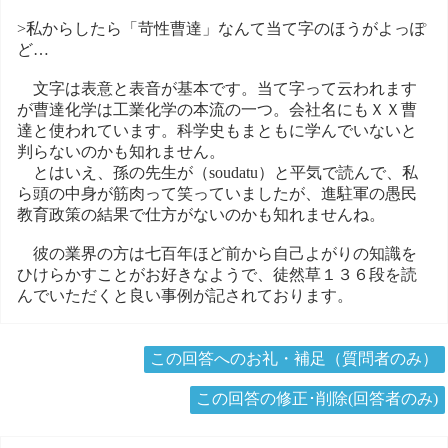
>私からしたら「苛性曹達」なんて当て字のほうがよっぽ
ど…
文字は表意と表音が基本です。当て字って云われます
が曹達化学は工業化学の本流の一つ。会社名にもＸＸ曹
達と使われています。科学史もまともに学んでいないと
判らないのかも知れません。
とはいえ、孫の先生が（soudatu）と平気で読んで、私
ら頭の中身が筋肉って笑っていましたが、進駐軍の愚民
教育政策の結果で仕方がないのかも知れませんね。
彼の業界の方は七百年ほど前から自己よがりの知識を
ひけらかすことがお好きなようで、徒然草１３６段を読
んでいただくと良い事例が記されております。
この回答へのお礼・補足（質問者のみ）
この回答の修正･削除(回答者のみ)