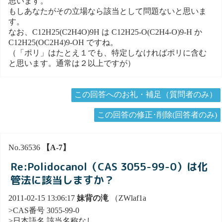
思います。
もしあなたがその立場なら該当として問題ないと思いま
す。
なお、C12H25(C2H4O)9H は C12H25-O(C2H4-O)9-H か
C12H25(OC2H4)9-OH ですね。
（「ポリ」はたとえ１でも、特定しなければポリに含む
と思います。通常は２以上ですが）
この回答へのお礼・補足（質問者のみ）
この回答の修正･削除(回答者のみ)
No.36536
【A-7】
Re:Polidocanol（CAS 3055-99-0）は化
管法に該当しますか？
2011-02-15 13:06:17
妹背の滝
（ZWlaf1a
>CAS番号 3055-99-0
>日本語名 該当名称なし