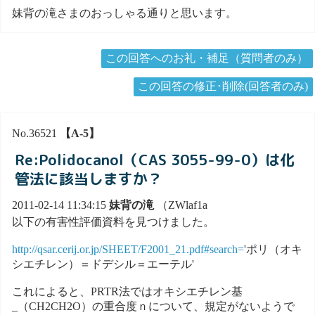
妹背の滝さまのおっしゃる通りと思います。
この回答へのお礼・補足（質問者のみ）
この回答の修正･削除(回答者のみ)
No.36521
【A-5】
Re:Polidocanol（CAS 3055-99-0）は化
管法に該当しますか？
2011-02-14 11:34:15
妹背の滝
（ZWlaf1a
以下の有害性評価資料を見つけました。
http://qsar.cerij.or.jp/SHEET/F2001_21.pdf#search=
'ポリ（オキ
シエチレン）＝ドデシル＝エーテル'
これによると、PRTR法ではオキシエチレン基
_（CH2CH2O）の重合度ｎについて、規定がないようで