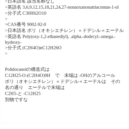
>日本語名 該当名称なし
>英語名 3,6,9,12,15,18,21,24,27-nonaoxanonatriacontan-1-ol
>分子式 C30H62O10
>
>CAS番号 9002-92-0
>日本語名 ポリ（オキシエチレン）＝ドデシル＝エーテル
>英語名 Poly(oxy-1,2-ethanediyl), .alpha.-dodecyl-.omega.-
hydroxy-
>分子式 (C2H4O)nC12H26O
>
Polidocanolの構造式は
C12H25-O-(C2H4O)9H で 末端は -OHのアルコール
ポリ（オキシエチレン）＝ドデシル＝エーテルは その
名の通り エーテルで末端は
C2H5-と -C12H25
別物ですな