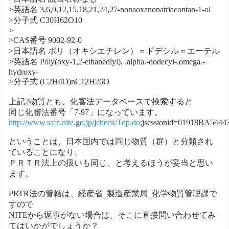
>英語名 3,6,9,12,15,18,21,24,27-nonaoxanonatriacontan-1-ol
>分子式 C30H62O10
>
>CAS番号 9002-92-0
>日本語名 ポリ（オキシエチレン）＝ドデシル＝エーテル
>英語名 Poly(oxy-1,2-ethanediyl), .alpha.-dodecyl-.omega.-
hydroxy-
>分子式 (C2H4O)nC12H26O
上記2物質とも、化審法データベースで検索すると
同じ化審法番号「7-97」になっています。
http://www.safe.nite.go.jp/jcheck/Top.do
;jsessionid=01918BA54
ということは、日本国内では同じ物質（群）と分類され
ていることになり、
ＰＲＴＲ法上の扱いも同じ、と考えるほうが妥当と思い
ます。
PRTR法の管轄は、経産省_製造産業局_化学物質管理課で
すので
NITEから返事がない場合は、そこに直接問い合わせてみ
てはいかがでしょうか？