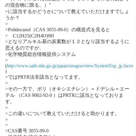
の混合物に限る。）"
>に該当するかどうかについて教えていただけますでしょ
うか？
>
>Polidocanol（CAS 3055-99-0）の構造式を見ると
> C12H25(C2H4O)9H
>となりアルキル基の炭素数が１２となり該当するように
思えるのですが、
>化学物質総合情報提供システム
>
(
http://www.safe.nite.go.jp/japan/sougou/view/SystemTop_jp.faces
)
>ではPRTR法非該当となってます。
>
>その一方で、ポリ（オキシエチレン）＝ドデシル＝エー
テル （CAS 9002-92-0 ）はPRTRに該当となっておりま
す。
>
>この違いについて教えていただけると助かります。
>
>
>CAS番号 3055-99-0