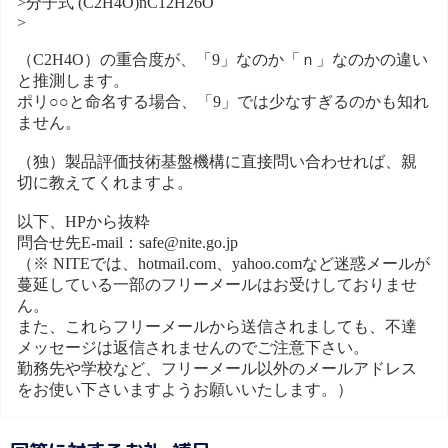
>分子式 (C2H4O)nC12H26O
>
（C2H4O）の重合度が、「9」なのか「ｎ」なのかの違い
と推測します。
ポリ○○と命名する場合、「9」では少なすぎるのかも知れ
ません。
（独）製品評価技術基盤機構に直接問い合わせれば、親
切に教えてくれますよ。
以下、HPから抜粋
問合せ先E-mail：safe@nite.go.jp
（※ NITEでは、hotmail.com、yahoo.comなど迷惑メールが
蔓延している一部のフリーメールはお受けしておりませ
ん。
また、これらフリーメールから送信されましても、不達
メッセージは返信されませんのでご注意下さい。
勤務先や学校など、フリーメール以外のメールアドレス
をお使い下さいますようお願いいたします。）