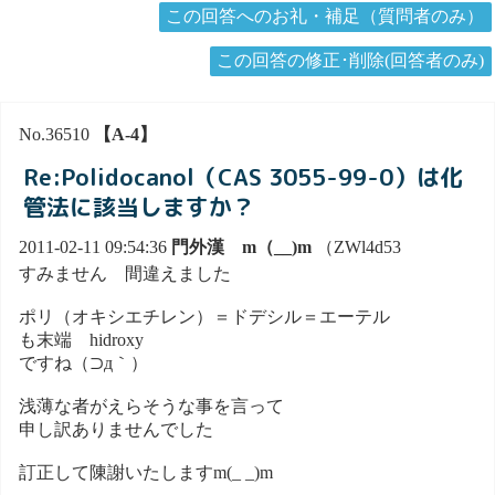
この回答へのお礼・補足（質問者のみ）
この回答の修正･削除(回答者のみ)
No.36510
【A-4】
Re:Polidocanol（CAS 3055-99-0）は化
管法に該当しますか？
2011-02-11 09:54:36
門外漢 m（__)m
（ZWl4d53
すみません 間違えました
ポリ（オキシエチレン）＝ドデシル＝エーテル
も末端 hidroxy
ですね（⊃д｀）
浅薄な者がえらそうな事を言って
申し訳ありませんでした
訂正して陳謝いたしますm(_ _)m