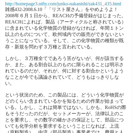
http://homepage3.nifty.com/junko-nakanishi/zak431_435.html
雑感432-2008.6.10「「リスト屋さん」をやめようよ！
2008年６月１日から、REACHの予備登録がはじまった。
REACHによれば、製品（アーティクルと称されている）
に含まれている化学物質の登録がなければ、年間１トン
以上のものについて、欧州域内での販売ができないとい
うことになっている。そして、この化学物質の種類が既
存・新規を問わず３万種と言われている。
しかし、３万種全てであろう筈がないが、何が該当する
か、また、ある割合以上のものに限られることは明示さ
れているのだが、それが、何に対する割合かというよう
なことが今でも議論されていて、どうもはっきりしな
い。
という状況のため、この製品には、どういう化学物質が
どのくらい含まれているかを知るための作業が始まって
いる。しかし、これは簡単ではない。しかも、RoHSの際
もそうだったのだが、セットメーカーが、法律以上のこ
とを要求し、その数字の確かさの保証として、部品につ
いても化学分析を要求するということになれば、上流
（原料製造）、中流（部品製造）事業者では、費用と人