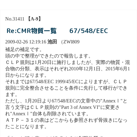
No.31411
【A-9】
Re:CMR物質一覧 67/548/EEC
2009-02-26 12:19:16
池田
（ZWl809
補足の補足です。
頭の中で整理ができたので報告します。
ＣＬＰ規則は1月20日に施行しましたが、実際の物質・混
合物の分類、表示はそれぞれ2010年12月1日、2015年6月1
日からになります。
それまでは67/548/EEC 1999/45/ECによりますが、ＣＬＰ
規則に完全整合させることを条件に先行して移行ができ
ます。
ただし、1月20日より67/548/EECの文章中の"AnnexⅠ"と
言う文字はＣＬＰ規則の"Part 3 of Annex VI"に変更さ
れ"AnnexⅠ"自体も削除されています。
ＡＴＰ－３１の表はどこからも参照されず骨抜きになっ
たことになります。