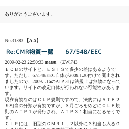
ありがとうございます。
No.31383
【A-5】
Re:CMR物質一覧 67/548/EEC
2009-02-23 22:50:33
matsu
（ZWl743
ＥＣＢのサイトと、ＥＳＩＳで多少の差はあるようで
す。ただし、67/548/EEC自体が2009.1.20付けで廃止され
ましたので、2009.1.16のATP-31は法規上は無効になって
います。サイトの改定自体が行われない可能性がありま
す。
現在有効なのはＣＬＰ規則ですので、法的にはＡＴＰ２
９相当の分類が有効ですが、３月ごろをめどにＣＬＰ規
則のＡＴＰ１が発行され、ＡＴＰ３１相当になるそうで
す。
ＣＬＰには、旧型のＣＭＲ１，２以外に３相当も入るＧ