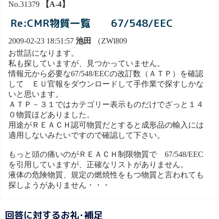
No.31379
【A-4】
Re:CMR物質一覧 67/548/EEC
2009-02-23 18:51:57
池田
（ZWl809
お世話になります。
私も探していますが、見つかっていません。
情報元から必要な67/548/EECの改訂数（ＡＴＰ）を確認
して ＥＵ官報をダウンロードして手作業で探すしかな
いと思います。
ＡＴＰ－３１ではカテゴリー表示ものだけでざっと１４
０物質ほどありました。
用途がＲＥＡＣＨ認可物質だとすると成形品の輸入には
適用しないみたいですので確認して下さい。
もっと頭の痛いのがＲＥＡＣＨ制限物質で 67/548/EEC
を引用していますが、正確なリストがありません。
液体の危険物質、規定の燃焼性をもつ物質と言われても
探しようがありません・・・
回答に対するお礼･補足