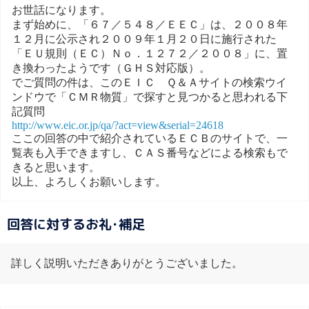
お世話になります。
まず始めに、「６７／５４８／ＥＥＣ」は、２００８年
１２月に公示され２００９年１月２０日に施行された
「ＥＵ規則（ＥＣ）Ｎｏ．１２７２／２００８」に、置
き換わったようです（ＧＨＳ対応版）。
でご質問の件は、このＥＩＣ Ｑ＆Ａサイトの検索ウイ
ンドウで「ＣＭＲ物質」で探すと見つかると思われる下
記質問
http://www.eic.or.jp/qa/?act=view&serial=24618
ここの回答の中で紹介されているＥＣＢのサイトで、一
覧表も入手できますし、ＣＡＳ番号などによる検索もで
きると思います。
以上、よろしくお願いします。
回答に対するお礼･補足
詳しく説明いただきありがとうございました。