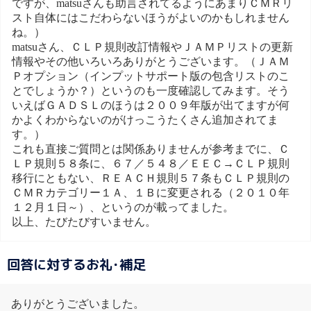
ですが、matsuさんも助言されてるようにあまりＣＭＲリ
スト自体にはこだわらないほうがよいのかもしれません
ね。）
matsuさん、ＣＬＰ規則改訂情報やＪＡＭＰリストの更新
情報やその他いろいろありがとうございます。（ＪＡＭ
Ｐオプション（インプットサポート版の包含リストのこ
とでしょうか？）というのも一度確認してみます。そう
いえばＧＡＤＳＬのほうは２００９年版が出てますが何
かよくわからないのがけっこうたくさん追加されてま
す。）
これも直接ご質問とは関係ありませんが参考までに、Ｃ
ＬＰ規則５８条に、６７／５４８／ＥＥＣ→ＣＬＰ規則
移行にともない、ＲＥＡＣＨ規則５７条もＣＬＰ規則の
ＣＭＲカテゴリー１Ａ、１Ｂに変更される（２０１０年
１２月１日～）、というのが載ってました。
以上、たびたびすいません。
回答に対するお礼･補足
ありがとうございました。