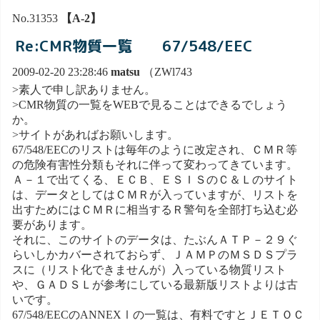
No.31353
【A-2】
Re:CMR物質一覧 67/548/EEC
2009-02-20 23:28:46
matsu
（ZWl743
>素人で申し訳ありません。
>CMR物質の一覧をWEBで見ることはできるでしょう
か。
>サイトがあればお願いします。
67/548/EECのリストは毎年のように改定され、ＣＭＲ等
の危険有害性分類もそれに伴って変わってきています。
Ａ－１で出てくる、ＥＣＢ、ＥＳＩＳのＣ＆Ｌのサイト
は、データとしてはＣＭＲが入っていますが、リストを
出すためにはＣＭＲに相当するＲ警句を全部打ち込む必
要があります。
それに、このサイトのデータは、たぶんＡＴＰ－２９ぐ
らいしかカバーされておらず、ＪＡＭＰのＭＳＤＳプラ
スに（リスト化できませんが）入っている物質リスト
や、ＧＡＤＳＬが参考にしている最新版リストよりは古
いです。
67/548/EECのANNEXⅠの一覧は、有料ですとＪＥＴＯＣ