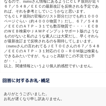
なるので、matsuさん情報にあるようにＣＬＰ規則が近々
６７／５４８／ＥＥＣの最新改訂を反映される予定であ
れば、それを参考としていこうかなと思います。
でもＣＬＰ規則の官報のリスト部分だけでも約１０００
ページぐらい（約４０００物質？）だし、６７／５４８
／ＥＥＣのＡＴＰ－３１でも数百物質で・・・・ＥＣＢ
のＷＥＢ検索やＪＡＭＰインプットサポート版のような
ものがないと私のような素人には大変だし、早くそれら
が最新改訂まで反映されるのを期待してしまいます。
（matsuさんの言われてるＪＥＴＯＣさんの６７／５４８
／ＥＥＣのＡＴＰ－３１対応のＣＤ－ＲＯＭ版は検索も
できるみたいですが、ちょっと高額でこの不況では手
が・・。）
以上、関連情報というより個人的感想ですいません。
回答に対するお礼･補足
ありがとうございました。
お礼が遅くなり申し訳ありません。