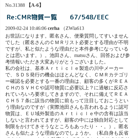
No.31388
【A-6】
Re:CMR物質一覧 67/548/EEC
2009-02-24 10:46:06
cerha
（ZWla613
お世話になります。匿名さん、便乗質問してすいません
でした（匿名さんのＣＭＲリスト必要とする理由が不明
ですが、私と似たような理由だと本件参考になっている
とは思います。）。池田さん、matsuさん、回答および参
考情報いただき大変ありがとうございました。
私の会社は、基本Ａｒｔｉｃｌｅ製造の川中メーカー
で、ＳＤＳ発行の機会はほとんどなく、ＣＭＲカテゴリ
ー確認を必要とする一番の理由は、顧客の多くがＲＥＡ
ＣＨのＳＶＨＣや認可物質に必要以上？に過敏に反応さ
れていろいろ要求してきますので、それに備えてＲＥＡ
ＣＨ５７条に該当の物質に前もって注目しておこうとい
う理由なのですが（実際池田さんも言われるように認可
物質は、ＥＵ域外製造のＡｒｔｉｃｌｅ中の含有は該当
しないと言われてますが、顧客の中には独自対応として
制限をかけてきそうなところもあったり・・。）。匿名
さんも似たような理由なのでしょうか。（私自身も反省