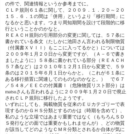
の件で、関連情報というか参考までに。
ＣＬＰ規則６１条に関して、２００９．１．２０～２０
１５．６．１の間は「併用」というより「移行期間」に
なるかと思います。つまり周知期間を設けて段階的に移
行ということかのかなと。
ＲＥＡＣＨ規則の引用部分の変更に関しては、５７条に
書かれている条文（たしかに池田さん言われる制限物質
（付属書ＸＶＩＩ）もここに入ってるかと）については
２００９年１月２０日から変更ですが、（Ａ－６で書き
ましたように）５８条に書かれている部分（ＲＥＡＣＨ
５７条など）は２０１０年１２月１日から変更で、５９
条のは２０１５年６月１日からかと。（これが６１条に
ある移行措置に関連してのものなのかなと。） で６７
／５４８／ＥＥＣの付属書Ｉ（危険物質リスト部分）は
matsuさんも言われるように２００９年１月２０日で廃止
されＣＬＰ規則に移行したようです。
いずれにしても、掲載物質を従来のＥＵカテゴリーで表
現するのかＧＨＳ分類とするのかは（時期を含めて）、
私のような立場ではあまり重要ではなく（もちろんＳＤ
Ｓ発行などの面では重要かもしれませんが）、どの物質
が該当してどのようなＣＭＲ分類とされるか自体が気に