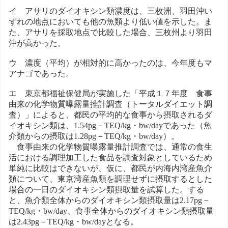
イ アサリのダイオキシン類濃度は、三枚洲、羽田沖い
ずれの地点においても他の魚類より低い値を示した。ま
た、アサリを採取地点で比較した場合、三枚州より羽田
沖が高かった。
ウ 濃度（平均）が相対的に高かったのは、今年度もマ
アナゴであった。
エ 東京都福祉保健局が実施した「平成１７年度 食事
由来の化学物質曝露量推計調査（トータルダイエット調
査）」によると、都民の平均的な食事から摂取されるダ
イオキシン類は、1.54pg－TEQ/kg・bw/dayであった（魚
介類からの摂取は1.28pg－TEQ/kg・bw/day）。
食事由来の化学物質曝露量推計調査では、通常の食生
活における調理加工した食品を調査対象としているため
単純に比較はできないが、仮に、都民が内海内湾産魚介
類について、東京湾産魚類を調理せずに摂取するとした
場合の一日のダイオキシン類摂取量を試算した。する
と、魚介類全体からのダイオキシン類摂取量は2.17pg－
TEQ/kg・bw/day、食事全体からのダイオキシン類摂取量
は2.43pg－TEQ/kg・bw/dayとなる。