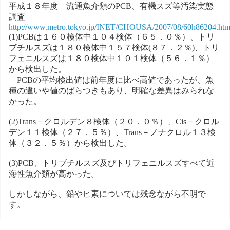
平成１８年度 流通魚介類のPCB、有機スズ等汚染実態
調査
http://www.metro.tokyo.jp/INET/CHOUSA/2007/08/60h86204.ht
(1)PCBは１６０検体中１０４検体（６５．０％）、トリ
ブチルスズは１８０検体中１５７検体(８７．２％)、トリ
フェニルスズは１８０検体中１０１検体（５６．１％）
から検出した。
PCBの平均検出値は前年度に比べ高値であったが、魚
種の違いや値のばらつきもあり、明確な差異はみられな
かった。
(2)Trans－クロルデン８検体（２０．０％）、Cis－クロル
デン１１検体（２７．５％）、Trans－ノナクロル１３検
体（３２．５％）から検出した。
(3)PCB、トリブチルスズ及びトリフェニルスズすべて近
海性魚介類が高かった。
しかしながら、鉛やヒ素については残念ながら不明で
す。