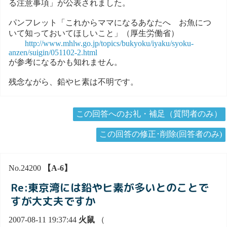
る注意事項」が公表されました。
パンフレット「これからママになるあなたへ お魚につ
いて知っておいてほしいこと」（厚生労働省）
http://www.mhlw.go.jp/topics/bukyoku/iyaku/syoku-
anzen/suigin/051102-2.html
が参考になるかも知れません。
残念ながら、鉛やヒ素は不明です。
この回答へのお礼・補足（質問者のみ）
この回答の修正･削除(回答者のみ)
No.24200
【A-6】
Re:東京湾には鉛やヒ素が多いとのことで
すが大丈夫ですか
2007-08-11 19:37:44
火鼠
（