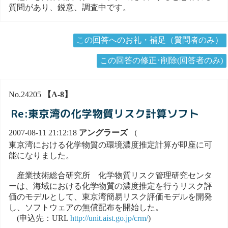
質問があり、鋭意、調査中です。
この回答へのお礼・補足（質問者のみ）
この回答の修正･削除(回答者のみ)
No.24205
【A-8】
Re:東京湾の化学物質リスク計算ソフト
2007-08-11 21:12:18
アングラーズ
（
東京湾における化学物質の環境濃度推定計算が即座に可
能になりました。
産業技術総合研究所 化学物質リスク管理研究センタ
ーは、海域における化学物質の濃度推定を行うリスク評
価のモデルとして、東京湾簡易リスク評価モデルを開発
し、ソフトウェアの無償配布を開始した。
(申込先：URL
http://unit.aist.go.jp/crm/
)