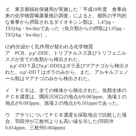
エ 東京都福祉保健局が実施した「平成18年度 食事由
来の化学物質曝露量推計調査」によると、都民の平均的
な食事から摂取されるダイオキシン類は、1.47pg－
TEQ/kg・bw/dayであった（魚介類からの摂取は1.05pg－
TEQ/kg・bw/day）。
(2)内分泌かく乱作用が疑われる化学物質
ア PCB、p,p’-DDE、トリブチルスズ及びトリフェニル
スズが全ての魚類から検出された。
p,p’-DDＴ及びp,p’-DDDはボラ及びマアナゴから検出さ
れた。o,p’-DDＴはボラのみから、また、アルキルフェノ
ール類はマアナゴのみから検出された。
イ ＰＣＢは、全ての検体から検出された。魚類全体の
ＰＣＢ濃度は、隅田川河口の地点が0.083ppm、漁場１の
地点が0.093ppm、漁場２の地点が0.101ppmであった。
ウ アサリについてＰＣＢ濃度を採取地点で比較した場
合、羽田沖が三枚州よりも高い値を示した(羽田沖
0.014ppm、三枚州0.004ppm)