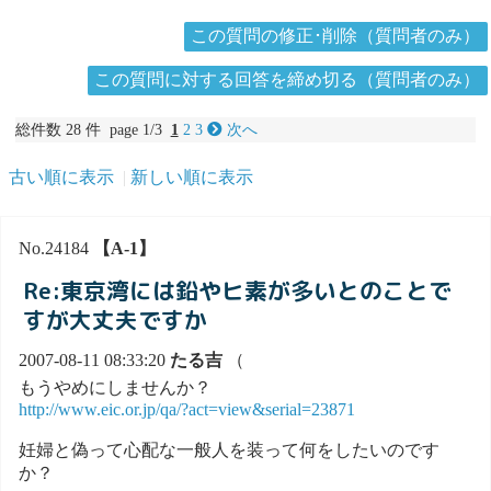
この質問の修正･削除（質問者のみ）
この質問に対する回答を締め切る（質問者のみ）
総件数 28 件 page 1/3
1
2
3
次へ
古い順に表示
新しい順に表示
No.24184
【A-1】
Re:東京湾には鉛やヒ素が多いとのことで
すが大丈夫ですか
2007-08-11 08:33:20
たる吉
（
もうやめにしませんか？
http://www.eic.or.jp/qa/?act=view&serial=23871
妊婦と偽って心配な一般人を装って何をしたいのです
か？