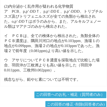
(2)内分泌かく乱作用が疑われる化学物質
ア PCB、p,p’-DDＴ、p,p’-DDＥ、p,p’-DDD、トリブチル
スズ及びトリフェニルスズが全ての魚類から検出され
た。o,p’-DDＴはボラのみから、また、アルキルフェノー
ル類はマアナゴのみから検出された。
イ ＰＣＢは、全ての検体から検出された。魚類全体の
ＰＣＢ濃度は、隅田川河口の地点が0.103ppm、漁場１の
地点が0.099ppm、漁場２の地点が0.103ppmであった。漁
場２で前年度（0.081ppm)より高い値を示した。
ウ アサリについてＰＣＢ濃度を採取地点で比較した場
合、羽田沖が三枚洲よりも高い値を示した（羽田沖
0.011ppm、三枚州0.002ppm）。
残念ながら、鉛やヒ素については不明です。
この回答へのお礼・補足（質問者のみ）
この回答の修正･削除(回答者のみ)