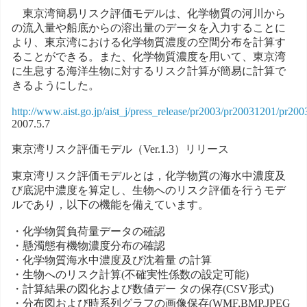
東京湾簡易リスク評価モデルは、化学物質の河川から
の流入量や船底からの溶出量のデータを入力することに
より、東京湾における化学物質濃度の空間分布を計算す
ることができる。また、化学物質濃度を用いて、東京湾
に生息する海洋生物に対するリスク計算が簡易に計算で
きるようにした。
http://www.aist.go.jp/aist_j/press_release/pr2003/pr20031201/pr20
2007.5.7
東京湾リスク評価モデル（Ver.1.3）リリース
東京湾リスク評価モデルとは，化学物質の海水中濃度及
び底泥中濃度を算定し、生物へのリスク評価を行うモデ
ルであり，以下の機能を備えています。
・化学物質負荷量データの確認
・懸濁態有機物濃度分布の確認
・化学物質海水中濃度及び沈着量 の計算
・生物へのリスク計算(不確実性係数の設定可能)
・計算結果の図化および数値デー タの保存(CSV形式)
・分布図および時系列グラフの画像保存(WMF,BMP,JPEG