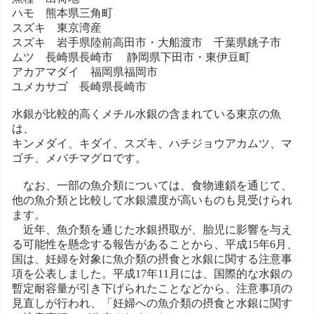
ハモ 熊本県三角町
スズキ 東京湾産
スズキ 岩手県陸前高田市・大船渡市 千葉県銚子市
ムツ 長崎県長崎市 静岡県下田市・東伊豆町
アカアマダイ 福岡県福岡市
ユメカサゴ 長崎県長崎市
水銀が比較的高くメチル水銀の含まれている東京の魚
は、
キンメダイ、キダイ、スズキ、ハチジョウアカムツ、マ
ゴチ、メバチマグロです。
なお、一部の魚介類については、食物連鎖を通じて、
他の魚介類と比較して水銀濃度が高いものも見受けられ
ます。
近年、魚介類を通じた水銀摂取が、胎児に影響を与え
る可能性を懸念する報告があることから、平成15年6月、
国は、妊婦を対象に魚介類の摂食と水銀に関する注意事
項を公表しました。平成17年11月には、国際的な水銀の
暫定耐容量が引き下げられたことなどから、注意事項の
見直しが行われ、「妊婦への魚介類の摂食と水銀に関す