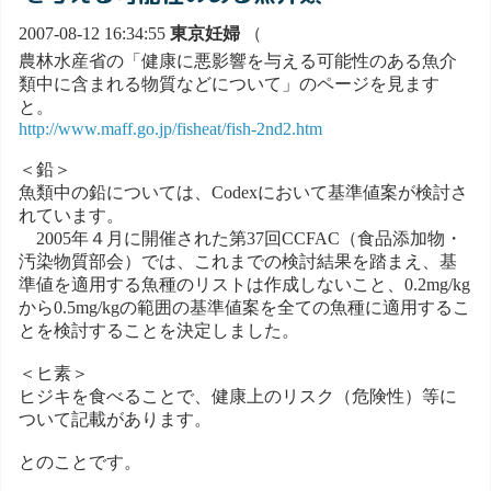
2007-08-12 16:34:55
東京妊婦
（
農林水産省の「健康に悪影響を与える可能性のある魚介
類中に含まれる物質などについて」のページを見ます
と。
http://www.maff.go.jp/fisheat/fish-2nd2.htm
＜鉛＞
魚類中の鉛については、Codexにおいて基準値案が検討さ
れています。
2005年４月に開催された第37回CCFAC（食品添加物・
汚染物質部会）では、これまでの検討結果を踏まえ、基
準値を適用する魚種のリストは作成しないこと、0.2mg/kg
から0.5mg/kgの範囲の基準値案を全ての魚種に適用するこ
とを検討することを決定しました。
＜ヒ素＞
ヒジキを食べることで、健康上のリスク（危険性）等に
ついて記載があります。
とのことです。