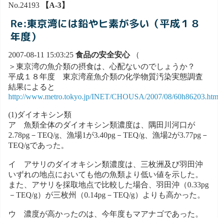
No.24193
【A-3】
Re:東京湾には鉛やヒ素が多い（平成１８
年度）
2007-08-11 15:03:25
食品の安全安心
（
＞東京湾の魚介類の摂食は、心配ないのでしょうか？
平成１８年度 東京湾産魚介類の化学物質汚染実態調査
結果によると
http://www.metro.tokyo.jp/INET/CHOUSA/2007/08/60h86203.ht
(1)ダイオキシン類
ア 魚類全体のダイオキシン類濃度は、隅田川河口が
2.78pg－TEQ/g、漁場1が3.40pg－TEQ/g、漁場2が3.77pg－
TEQ/gであった。
イ アサリのダイオキシン類濃度は、三枚洲及び羽田沖
いずれの地点においても他の魚類より低い値を示した。
また、アサリを採取地点で比較した場合、羽田沖（0.33pg
－TEQ/g）が三枚州（0.14pg－TEQ/g）よりも高かった。
ウ 濃度が高かったのは、今年度もマアナゴであった。