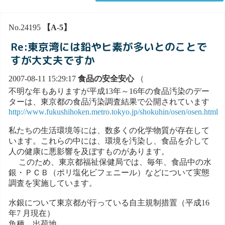
No.24195
【A-5】
Re:東京湾には鉛やヒ素が多いとのことで
すが大丈夫ですか
2007-08-11 15:29:17
食品の安全安心
（
不明な年もありますが平成13年～16年の食品汚染のデー
ターは、東京都の食品汚染調査結果で公開されています
http://www.fukushihoken.metro.tokyo.jp/shokuhin/osen/osen.html
私たちの生活環境等には、数多くの化学物質が存在して
います。これらの中には、環境を汚染し、食品を介して
人の健康に悪影響を及ぼすものがあります。
このため、東京都福祉保健局では、毎年、食品中の水
銀・ＰＣＢ（ポリ塩化ビフェニール）などについて実態
調査を実施しています。
水銀について東京都が行っている自主規制措置（平成16
年7 月現在）
魚種 出荷地