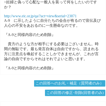
>妊婦と偽って心配な一般人を装って何をしたいのです
か？
http://www.eic.or.jp/qa/?act=view&serial=23871
A-9 に示したように自分たちの会合が有るので宣伝及び
人心の不安をあおるのに一生懸命なのです。
『A-9と同様内容のため削除』
貴方のような方が相手にする必要はございません。時
間の無駄です。最も発言自体は自由ですから、読まれる
方に注意点を喚起することしかできませんが、これが言
論の自由ですからそれはそれでよいと思います。
『A-9と同様内容のため削除』
この回答へのお礼・補足（質問者のみ）
この回答の修正･削除(回答者のみ)