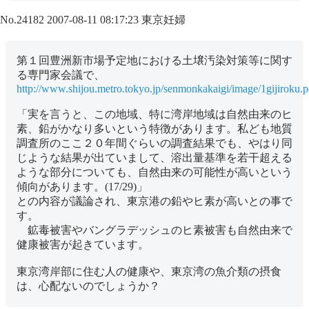
No.24182
2007-08-11 08:17:23
東京妊婦
第１回豊洲新市場予定地における土壌汚染対策等に関す
る専門家会議で、
http://www.shijou.metro.tokyo.jp/senmonkakaigi/image/1gijiroku.p
「実を言うと、この地域、特に湾岸地域は自然由来のヒ
素、鉛がかなり多いという特徴があります。私ども地質
調査所のここ２０年間ぐらいの調査結果でも、やはり同
じような結果が出ていまして、溶出量基準を若干超える
ような部分についても、自然由来の可能性が高いという
傾向があります。(17/29)」
との内容が議論され、東京港の鉛やヒ素が高いとの事で
す。
鉱毒被害やバングラデッシュのヒ素被害も自然由来で
健康被害が起きています。
東京湾岸部に住む人の健康や、東京湾の魚介類の摂食
は、心配ないのでしょうか？