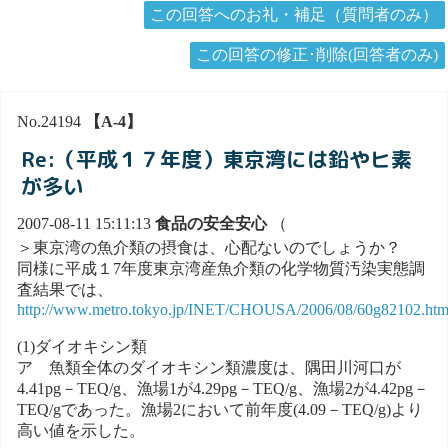
この回答へのお礼・補足（質問者のみ）
この回答の修正･削除(回答者のみ)
No.24194
【A-4】
Re:（平成１７年度）東京湾には鉛やヒ素
が多い
2007-08-11 15:11:13
食品の安全安心
（
＞東京湾の魚介類の摂食は、心配ないのでしょうか？
同様に平成１7年度東京湾産魚介類の化学物質汚染実態調
査結果では、
http://www.metro.tokyo.jp/INET/CHOUSA/2006/08/60g82102.ht
(1)ダイオキシン類
ア 魚類全体のダイオキシン類濃度は、隅田川河口が
4.41pg－TEQ/g、漁場1が4.29pg－TEQ/g、漁場2が4.42pg－
TEQ/gであった。漁場2において前年度(4.09－TEQ/g)より
高い値を示した。