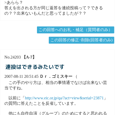
>あらら？
答えを出される方が同じ返答を連続投稿って？できる
の？？出来ないもんだと思ってましたが？？
この回答へのお礼・補足（質問者のみ）
この回答の修正･削除(回答者のみ)
No.24203
【A-7】
連投はできるみたいです
2007-08-11 20:51:45
Ｄｒ．ゴミスキー
（
この手のやり方は、相当の事情通でなけば出来ない芸
当ですね。
以前に「
http://www.eic.or.jp/qa/?act=view&serial=23871
」
の質問に答えたことを反省しています。
他にも自作自演（グループ）のためにすると思われる