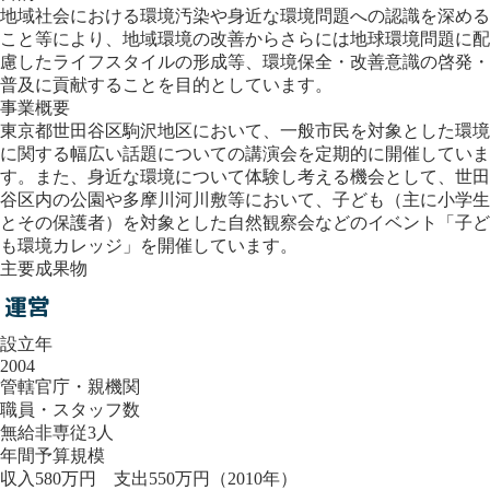
地域社会における環境汚染や身近な環境問題への認識を深める
こと等により、地域環境の改善からさらには地球環境問題に配
慮したライフスタイルの形成等、環境保全・改善意識の啓発・
普及に貢献することを目的としています。
事業概要
東京都世田谷区駒沢地区において、一般市民を対象とした環境
に関する幅広い話題についての講演会を定期的に開催していま
す。また、身近な環境について体験し考える機会として、世田
谷区内の公園や多摩川河川敷等において、子ども（主に小学生
とその保護者）を対象とした自然観察会などのイベント「子ど
も環境カレッジ」を開催しています。
主要成果物
運営
設立年
2004
管轄官庁・親機関
職員・スタッフ数
無給非専従3人
年間予算規模
収入580万円 支出550万円（2010年）