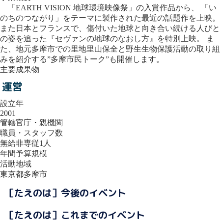
「EARTH VISION 地球環境映像祭」の入賞作品から、 「い
のちのつながり」をテーマに製作された最近の話題作を上映。
また日本とフランスで、傷付いた地球と向き合い続ける人びと
の姿を追った『セヴァンの地球のなおし方』を特別上映。 ま
た、地元多摩市での里地里山保全と野生生物保護活動の取り組
みを紹介する”多摩市民トーク”も開催します。
主要成果物
運営
設立年
2001
管轄官庁・親機関
職員・スタッフ数
無給非専従1人
年間予算規模
活動地域
東京都多摩市
［たえのは］今後のイベント
［たえのは］これまでのイベント