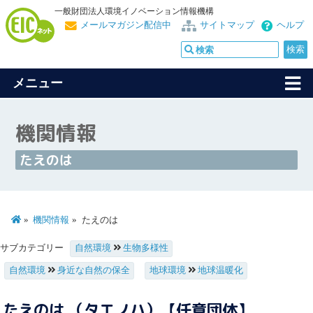
一般財団法人環境イノベーション情報機構
メールマガジン配信中
サイトマップ
ヘルプ
メニュー
機関情報
たえのは
機関情報
たえのは
サブカテゴリー
自然環境
生物多様性
自然環境
身近な自然の保全
地球環境
地球温暖化
たえのは （タエノハ）【任意団体】