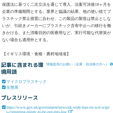
保護法に基づく二次立法を通じて導入、法案可決後18ヶ月を
企業の準備期間とする。業界と協議の結果、他の使い捨てプ
ラスチック禁止措置に合わせ、この製品の製造は禁止としな
いが、引続きメーカーにプラスチック含有中止への移行を働
きかける。また消毒目的の医療用など、実行可能な代替策が
ない場合も適用外とする。
【イギリス環境・食糧・農村地域省】
記事に含まれる環
情報提供のお願い（企業・自治体の方へ）
境用語
マイクロプラスチック
生態系
プレスリリース
https://www.gov.uk/government/news/uk-wide-ban-on-wet-wipe
s-containing-plastic-to-be-put-into-law