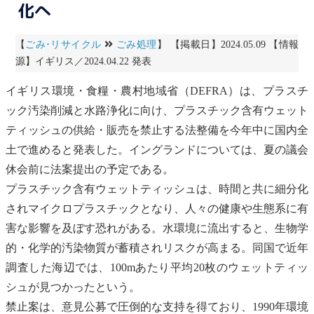
化へ
【
ごみ･リサイクル
ごみ処理
】 【掲載日】2024.05.09 【情報
源】イギリス／2024.04.22 発表
イギリス環境・食糧・農村地域省（DEFRA）は、プラスチ
ック汚染削減と水路浄化に向け、プラスチック含有ウェット
ティッシュの供給・販売を禁止する法整備を今年中に国内全
土で進めると発表した。イングランドについては、夏の議会
休会前に法案提出の予定である。
プラスチック含有ウェットティッシュは、時間と共に細分化
され
マイクロプラスチック
となり、人々の健康や
生態系
に有
害な影響を及ぼす恐れがある。水環境に流出すると、生物学
的・化学的汚染物質が蓄積されリスクが高まる。同国で近年
調査した海辺では、100mあたり平均20枚のウェットティッ
シュが見つかったという。
禁止案は、意見公募で圧倒的な支持を得ており、1990年環境